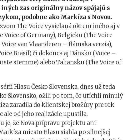
v iných zas originálny názov spájajú s
zykom, podobne ako Markíza s Novou.
ázvom The Voice vysielaná okrem iného aj v
 Voice of Germany), Belgicku (The Voice
 Voice van Vlaanderen – flámska verzia),
 Voice Brasil) či dokonca aj Dánsku (Voice –
rste stemme) alebo Taliansku (The Voice of
j sérii Hlasu Česko Slovenska, dnes už teda
ko Slovensko, ožili po tom, čo utíchli minulý
íza zaradila do klientskej brožúry pre rok
 ale od jeho realizácie upustila.
 je, že Nova prípravu projektu ani
arkíza miesto Hlasu siahla po silnejšej