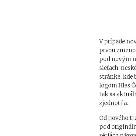
V prípade nov
prvou zmenou
pod novým ná
sieťach, nes
stránke, kde
logom Hlas Če
tak sa aktuá
zjednotila.
Od nového tre
pod originá
sériách názov 