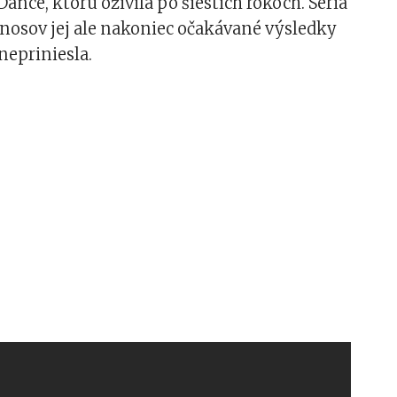
Dance, ktorú oživila po šiestich rokoch. Séria
nosov jej ale nakoniec očakávané výsledky
nepriniesla.