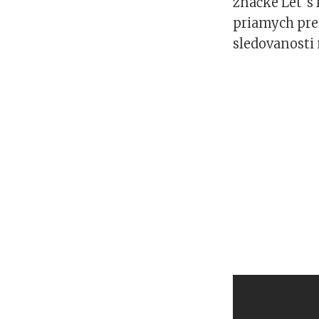
značke Let´s 
priamych pre
sledovanosti 