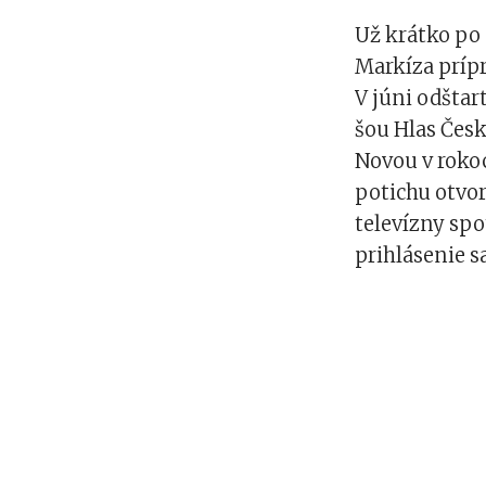
Už krátko po 
Markíza prípr
V júni odštar
šou Hlas Česk
Novou v rokoc
potichu otvor
televízny sp
prihlásenie s