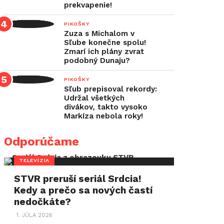
prekvapenie!
PIKOŠKY
Zuza s Michalom v
Sľube konečne spolu!
Zmarí ich plány zvrat
podobný Dunaju?
PIKOŠKY
Sľub prepisoval rekordy:
Udržal všetkých
divákov, takto vysoko
Markíza nebola roky!
Odporúčame
TELEVÍZIA
STVR preruší seriál Srdcia!
Kedy a prečo sa nových častí
nedočkáte?
1. JÚLA 2026