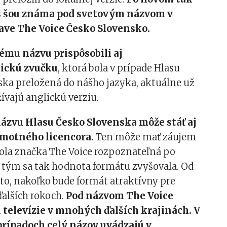
ás šou známa pod svetovým názvom v
ave The Voice Česko Slovensko.
ému názvu prispôsobili aj
tickú zvučku
, ktorá bola v prípade Hlasu
ska preložená do nášho jazyka, aktuálne už
žívajú anglickú verziu.
ázvu Hlasu Česko Slovenska môže stáť aj
amotného licencora.
Ten môže mať záujem
bola značka The Voice rozpoznateľná po
a tým sa tak hodnota formátu zvyšovala. Od
j to, nakoľko bude formát atraktívny pre
 ďalších rokoch.
Pod názvom The Voice
 televízie v mnohých ďalších krajinách. V
rípadoch celý názov uvádzajú v