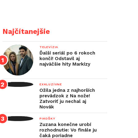
Najčítanejšie
TELEVÍZIA
Ďalší seriál po 6 rokoch
končí! Odstavil aj
najväčšie hity Markízy
EXKLUZÍVNE
Ožila jedna z najhorších
prevádzok z Na nože!
Zatvoriť ju nechal aj
Novák
PIKOŠKY
Zuzana konečne urobí
rozhodnutie: Vo finále ju
čaká poriadne