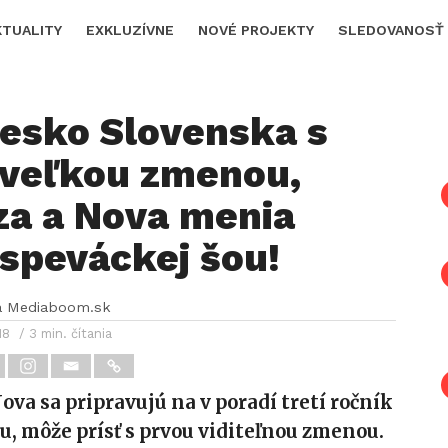
KTUALITY
EXKLUZÍVNE
NOVÉ PROJEKTY
SLEDOVANOSŤ
Česko Slovenska s
 veľkou zmenou,
za a Nova menia
speváckej šou!
a Mediaboom.sk
18
/ 3 min. čítania
ova sa pripravujú na v poradí tretí ročník
u, môže prísť s prvou viditeľnou zmenou.