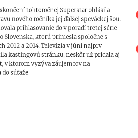
skončení tohtoročnej Superstar ohlásila
avu nového ročníka jej ďalšej speváckej šou.
tovala prihlasovanie do v poradí tretej série
o Slovenska, ktorú priniesla spoločne s
h 2012 a 2014. Televízia v júni najprv
ila kastingovú stránku, neskôr už pridala aj
ot, v ktorom vyzýva záujemcov na
a do súťaže.