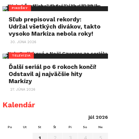
PIKOŠKY
Sľub prepisoval rekordy:
Udržal všetkých divákov, takto
vysoko Markíza nebola roky!
30. JÚNA 2026
TELEVÍZIA
Ďalší seriál po 6 rokoch končí!
Odstavil aj najväčšie hity
Markízy
27. JÚNA 2026
Kalendár
júl 2026
Po
Ut
St
Št
Pi
So
Ne
2
3
4
5
1