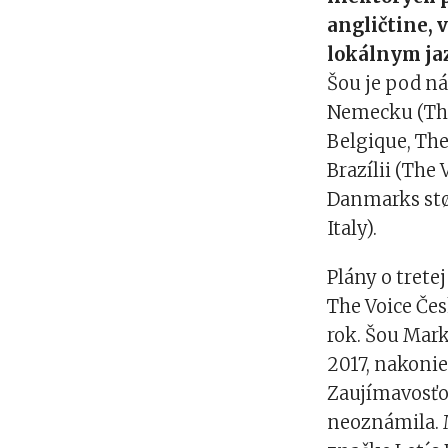
angličtine, 
lokálnym ja
Šou je pod n
Nemecku (The
Belgique, The
Brazílii (The
Danmarks stø
Italy).
Plány o trete
The Voice Čes
rok. Šou Mark
2017, nakoniec
Zaujímavosťou
neoznámila. M