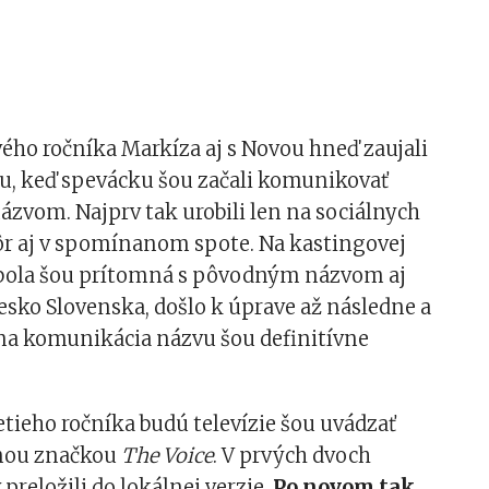
ého ročníka Markíza aj s Novou hneď zaujali
, keď spevácku šou začali komunikovať
zvom. Najprv tak urobili len na sociálnych
kôr aj v spomínanom spote. Na kastingovej
 bola šou prítomná s pôvodným názvom aj
sko Slovenska, došlo k úprave až následne a
lna komunikácia názvu šou definitívne
tieho ročníka budú televízie šou uvádzať
lnou značkou
The Voice
. V prvých dvoch
preložili do lokálnej verzie.
Po novom tak