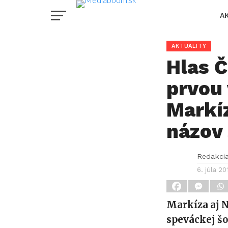
A
AKTUALITY
Hlas 
prvou
Markí
názov 
Redakci
6. júla 20
Markíza aj N
speváckej šo