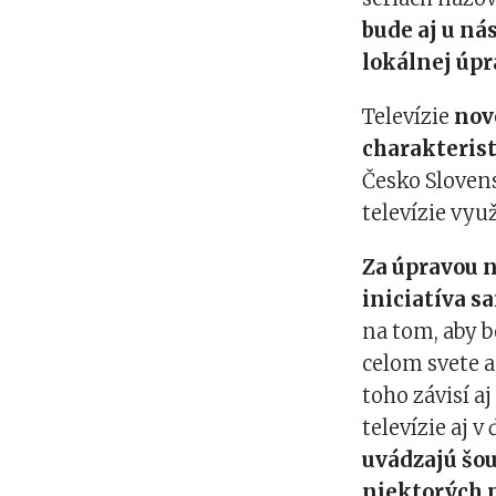
bude aj u n
lokálnej úpr
Televízie
nov
charakteris
Česko Sloven
televízie vyu
Za úpravou n
iniciatíva s
na tom, aby 
celom svete 
toho závisí a
televízie aj v
uvádzajú šou
niektorých p