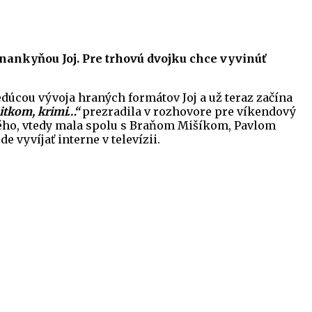
nankyňou Joj. Pre trhovú dvojku chce vyvinúť
edúcou vývoja hraných formátov Joj a už teraz začína
sitkom, krimi…“
prezradila v rozhovore pre víkendový
ského, vtedy mala spolu s Braňom Mišíkom, Pavlom
 vyvíjať interne v televízii.