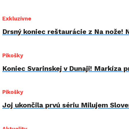
Exkluzívne
Drsný koniec reštaurácie z Na nože! 
Pikošky
Koniec Svarinskej v Dunaji! Markíza p
Pikošky
Joj ukončila prvú sériu Milujem Sloven
Aktuality