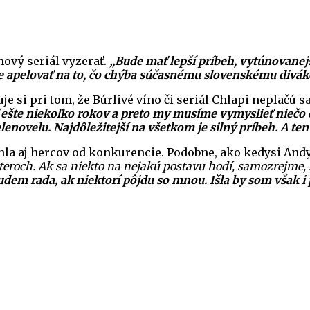
nový seriál vyzerať.
„Bude mať lepší príbeh, vytúnovanejš
de apelovať na to, čo chýba súčasnému slovenskému diváko
e si pri tom, že Búrlivé víno či seriál Chlapi neplačú 
 ešte niekoľko rokov a preto my musíme vymyslieť niečo e
lenovelu.
Najdôležitejší na všetkom je silný príbeh. A t
ahla aj hercov od konkurencie. Podobne, ako kedysi And
eroch. Ak sa niekto na nejakú postavu hodí, samozrejme, 
 Budem rada, ak niektorí pôjdu so mnou. Išla by som však