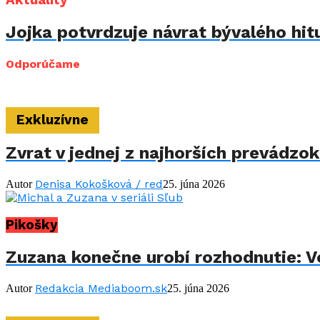
Jojka potvrdzuje návrat bývalého hit
Odporúčame
Exkluzívne
Zvrat v jednej z najhorších prevádzo
Denisa Kokošková / red
Autor
25. júna 2026
Pikošky
Zuzana konečne urobí rozhodnutie: Vo
Redakcia Mediaboom.sk
Autor
25. júna 2026