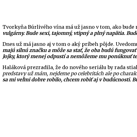
Tvorkyňa Búrlivého vína má už jasno v tom, ako bude 
vulgárny. Bude sexi, tajomný, vtipný a plný napätia. Bu
Dnes už má jasno aj v tom o aký príbeh pôjde. Uvedomuj
majú silnú značku a môže sa stať, že oba budú fungovať
Jojky, ktorý menej odpustí a nemôžeme mu ponúknuť te
Haláková prezradila, že do nového seriálu by rada sti
predstavy už mám, nejdeme po celebritách ale po charakt
sa mi veľmi dobre robilo, chcem robiť aj v budúcnosti.