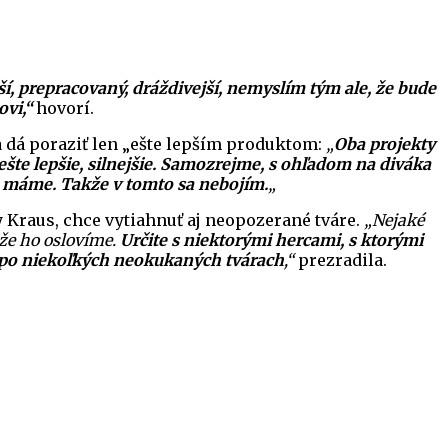
í, prepracovaný, dráždivejší, nemyslím tým ale, že bude
vi,“
hovorí.
sa dá poraziť len „ešte lepším produktom:
„
Oba projekty
šte lepšie, silnejšie. Samozrejme, s ohľadom na diváka
en máme. Takže v tomto sa nebojím.
„
y Kraus, chce vytiahnuť aj neopozerané tváre.
„Nejaké
že ho oslovíme.
Určite s niektorými hercami, s ktorými
 i po niekoľkých neokukaných tvárach
,“
prezradila.