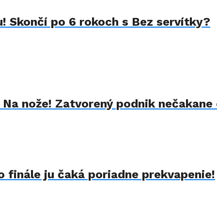
u! Skončí po 6 rokoch s Bez servítky?
k Na nože! Zatvorený podnik nečakane 
 finále ju čaká poriadne prekvapenie!