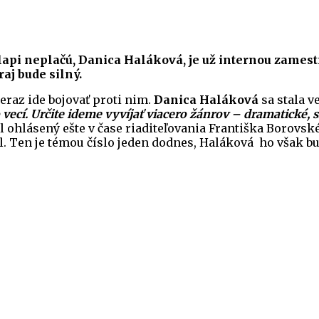
api neplačú, Danica Haláková, je už internou zamest
aj bude silný.
teraz ide bojovať proti nim.
Danica Haláková
sa stala v
ecí. Určite ideme vyvíjať viacero žánrov – dramatické, 
ol ohlásený ešte v čase riaditeľovania Františka Borov
 Ten je témou číslo jeden dodnes, Haláková ho však bude