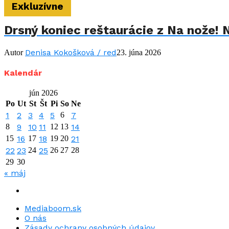
Exkluzívne
Drsný koniec reštaurácie z Na nože! 
Denisa Kokošková / red
Autor
23. júna 2026
Kalendár
jún 2026
Po
Ut
St
Št
Pi
So
Ne
1
2
3
4
5
6
7
8
9
10
11
12
13
14
15
16
17
18
19
20
21
22
23
24
25
26
27
28
29
30
« máj
Mediaboom.sk
O nás
Zásady ochrany osobných údajov