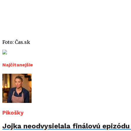
Foto: Čas.sk
Najčítanejšie
Pikošky
Jojka neodvysielala finálovú epizód