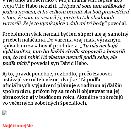
V nej taký úspech ako v Moja mama varí lepšie ako
tvoja Vilo Habo nezažil.
„Pripravil som tam kráľovské
jedlo a neviem, či ho celkom ocenili. Asi boli presvedčení
o tom, že som to nevaril ja, preto to tak ohodnotili.
Hovorili, že je to vynikajúce a dali mi tri body,“
povedal.
Problémom však nemali byť len súperi ale aj samotný
priebeh natáčania. Do varenia vraj mala výrazným
spôsobom zasahovať produkcia.
„
Tu nás nechajú
vyblázniť sa, tam ho každú chvíľu stopovali a hovorili
mu, čo má robiť. Už vlastne nevaril podľa seba, ale
podľa nich
,“
povedal syn Dávid Habo.
Aj to, pravdepodobne, rozhodlo, prečo Habovci
ostávajú verní televíznej dvojke.
Tá podľa
oficiálnych vyjadrení plánuje s rodinou aj ďalšiu
spoluprácu, pričom by sa mohli objavovať na jej
obrazovke aj v budúcom roku.
Aktuálne pokračujú
vo večerných sobotných špeciáloch.
Najčítanejšie