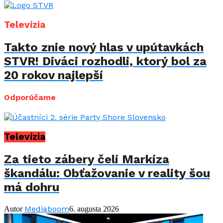
Televízia
Takto znie nový hlas v upútavkách
STVR! Diváci rozhodli, ktorý bol za
20 rokov najlepší
Odporúčame
Televízia
Za tieto zábery čelí Markíza
škandálu: Obťažovanie v reality šou
má dohru
Mediaboom
Autor
6. augusta 2026