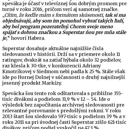
speváka je účasť v televíznej šou dobrým promom pre
turné v roku 2016, pričom verí aj samotnej značke.
„Cítim, že keďže mám s formátom skúsenosti,
tak si ma
objednávajú, aby som im pomohol vybrať takých ľudí,
aby bol program pozerateľný. Chcem svoje meno
spájať s dobrou značkou a Superstar ňou pre mňa stále
je
,
“ hovorí Habera.
Superstar dosahuje aktuálne najnižšie čísla
sledovanosti v histórii. Drží sa v priemere okolo 11
ratingov, dvakrát sa zatiaľ hýbala okolo 32 podielov,
raz klesla k 30-tke, v konkurencii Adriany
Kmotríkovej v Siedmom nebi padla k 25 %. Stále však
ide po Hornej Dolnej v súčasnosti o druhý najsilnejší
jesenný produkt Markízy.
Spevácka šou tento rok odštartovala s približne 355-
tisíc divákmi a podielom 31,9 % v 12 – 54. Ide o
výsledok bez započítania archívnej sledovanosti pre
relevantné porovnanie s predošlými rokmi. V roku
2013 štart šou sledovalo 597-tisíc s podielom 39 % a v
roku 2011 sa pri úvodnej časti Superstar zišlo 621-tisíc
divákov, pričom podiel vyskočil na 47,3 %.