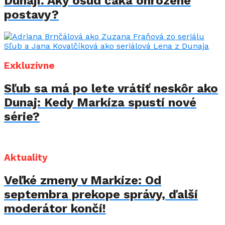
Dunaji. Aký osud čaká ohrozené
postavy?
Exkluzívne
Sľub sa má po lete vrátiť neskôr ako
Dunaj: Kedy Markíza spustí nové
série?
Aktuality
Veľké zmeny v Markíze: Od
septembra prekope správy, ďalší
moderátor končí!