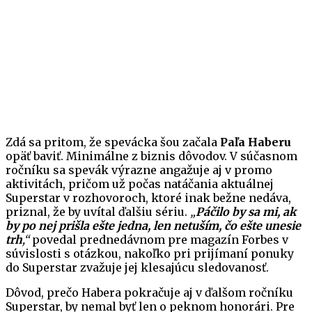
Zdá sa pritom, že spevácka šou začala
Paľa Haberu
opäť baviť. Minimálne z biznis dôvodov. V súčasnom
ročníku sa spevák výrazne angažuje aj v promo
aktivitách, pričom už počas natáčania aktuálnej
Superstar v rozhovoroch, ktoré inak bežne nedáva,
priznal, že by uvítal ďalšiu sériu.
„
Páčilo by sa mi, ak
by po nej prišla ešte jedna, len netuším, čo ešte unesie
trh
,“
povedal prednedávnom pre magazín Forbes v
súvislosti s otázkou, nakoľko pri prijímaní ponuky
do Superstar zvažuje jej klesajúcu sledovanosť.
Dôvod, prečo Habera pokračuje aj v ďalšom ročníku
Superstar, by nemal byť len o peknom honorári. Pre