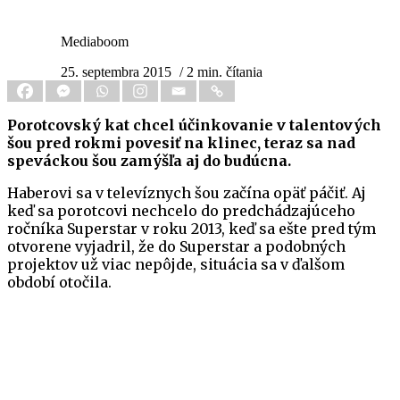
Mediaboom
25. septembra 2015
/ 2 min. čítania
Porotcovský kat chcel účinkovanie v talentových
šou
pred rokmi
povesiť na klinec, teraz sa nad
speváckou šou zamýšľa aj do budúcna.
Haberovi sa v televíznych šou začína opäť páčiť. Aj
keď sa porotcovi nechcelo do predchádzajúceho
ročníka Superstar v roku 2013, keď sa ešte pred tým
otvorene vyjadril, že do Superstar a podobných
projektov už viac nepôjde, situácia sa v ďalšom
období otočila.