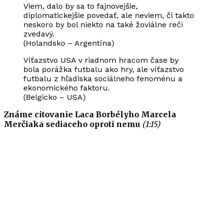
Viem, dalo by sa to fajnovejšie,
diplomatickejšie povedať, ale neviem, či takto
neskoro by bol niekto na také žoviálne reči
zvedavý.
(Holandsko – Argentína)
Víťazstvo USA v riadnom hracom čase by
bola porážka futbalu ako hry, ale víťazstvo
futbalu z hľadiska sociálneho fenoménu a
ekonomického faktoru.
(Belgicko – USA)
Známe citovanie Laca Borbélyho Marcela
Merčiaka sediaceho oproti nemu
(1:15)