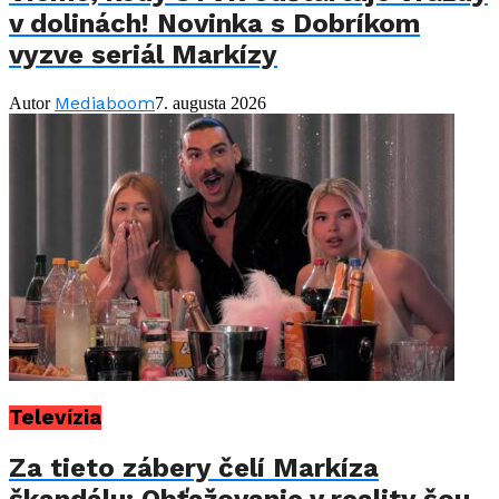
v dolinách! Novinka s Dobríkom
vyzve seriál Markízy
Mediaboom
Autor
7. augusta 2026
Televízia
Za tieto zábery čelí Markíza