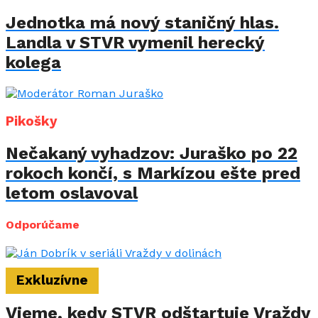
Jednotka má nový staničný hlas.
Landla v STVR vymenil herecký
kolega
Pikošky
Nečakaný vyhadzov: Juraško po 22
rokoch končí, s Markízou ešte pred
letom oslavoval
Odporúčame
Exkluzívne
Vieme, kedy STVR odštartuje Vraždy