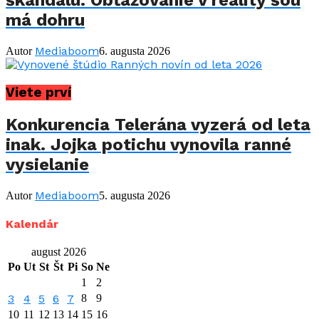
škandálu: Obťažovanie v reality šou
má dohru
Mediaboom
Autor
6. augusta 2026
Viete prví
Konkurencia Telerána vyzerá od leta
inak. Jojka potichu vynovila ranné
vysielanie
Mediaboom
Autor
5. augusta 2026
Kalendár
august 2026
Po
Ut
St
Št
Pi
So
Ne
1
2
3
4
5
6
7
8
9
10
11
12
13
14
15
16