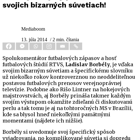
svojich bizarných súvetiach!
Mediaboom
13. júla 2014
/ 2 min. čítania
Spolukomentátor futbalových zápasov a hosť
futbalových štúdií RTVS,
Ladislav Borbély
, je vďaka
svojim bizarným súvetiam a špecifickému slovníku
už niekoľko rokov kontroverznou no neoddeliteľnou
postavou futbalových prenosov verejnoprávnej
televízie. Podobne ako Rišo Lintner na hokejových
majstrovstvách, aj Borbély prináša takmer každým
svojím výstupom okamžite zdieľanú či diskutovanú
perlu a tak tomu je aj na tohtoročných MS v Brazílii,
kde sa blysol hneď niekoľkými pamätnými
momentami (nájdete ich nižšie).
Borbély si uvedomuje svoj špecifický spôsob
vyjadrovania, no komplikované súvetia si dopredu