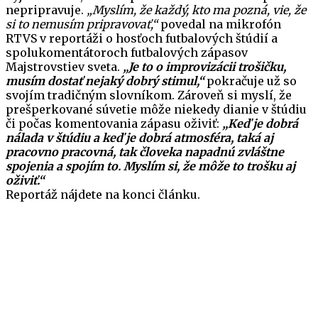
nepripravuje.
„Myslím, že každý, kto ma pozná, vie, že
si to nemusím pripravovať,“
povedal na mikrofón
RTVS v reportáži o hosťoch futbalových štúdií a
spolukomentátoroch futbalových zápasov
Majstrovstiev sveta.
„Je to o improvizácii trošičku,
musím dostať nejaký dobrý stimul,“
pokračuje už so
svojím tradičným slovníkom. Zároveň si myslí, že
prešperkované súvetie môže niekedy dianie v štúdiu
či počas komentovania zápasu oživiť:
„Keď je dobrá
nálada v štúdiu a keď je dobrá atmosféra, taká aj
pracovno pracovná, tak človeka napadnú zvláštne
spojenia a spojím to. Myslím si, že môže to trošku aj
oživiť.“
Reportáž nájdete na konci článku.