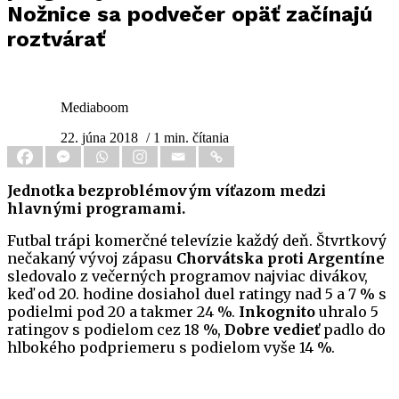
Nožnice sa podvečer opäť začínajú
roztvárať
Mediaboom
22. júna 2018
/ 1 min. čítania
Jednotka bezproblémovým víťazom medzi
hlavnými programami.
Futbal trápi komerčné televízie každý deň. Štvrtkový
nečakaný vývoj zápasu
Chorvátska proti Argentíne
sledovalo z večerných programov najviac divákov,
keď od 20. hodine dosiahol duel ratingy nad 5 a 7 % s
podielmi pod 20 a takmer 24 %.
Inkognito
uhralo 5
ratingov s podielom cez 18 %,
Dobre vedieť
padlo do
hlbokého podpriemeru s podielom vyše 14 %.