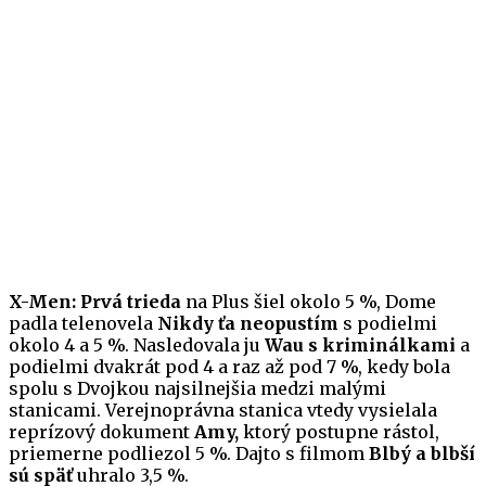
X-Men: Prvá trieda
na Plus šiel okolo 5 %, Dome
padla telenovela
Nikdy ťa neopustím
s podielmi
okolo 4 a 5 %. Nasledovala ju
Wau s kriminálkami
a
podielmi dvakrát pod 4 a raz až pod 7 %, kedy bola
spolu s Dvojkou najsilnejšia medzi malými
stanicami. Verejnoprávna stanica vtedy vysielala
reprízový dokument
Amy,
ktorý postupne rástol,
priemerne podliezol 5 %. Dajto s filmom
Blbý a blbší
sú späť
uhralo 3,5 %.