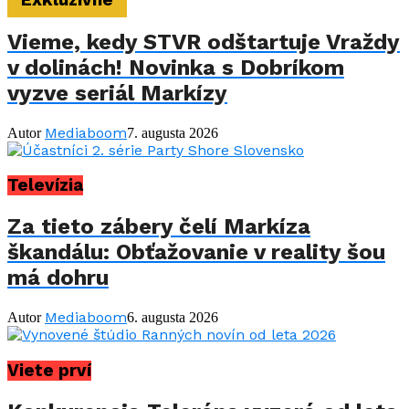
Exkluzívne
Vieme, kedy STVR odštartuje Vraždy
v dolinách! Novinka s Dobríkom
vyzve seriál Markízy
Mediaboom
Autor
7. augusta 2026
Televízia
Za tieto zábery čelí Markíza
škandálu: Obťažovanie v reality šou
má dohru
Mediaboom
Autor
6. augusta 2026
Viete prví