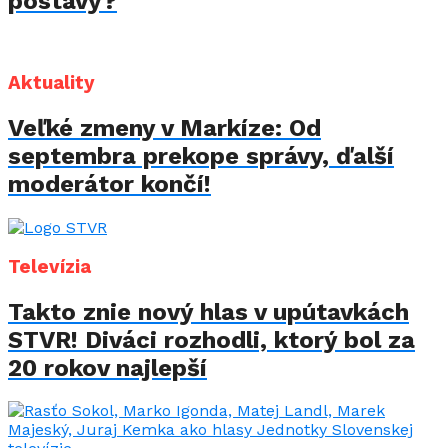
postavy?
Aktuality
Veľké zmeny v Markíze: Od
septembra prekope správy, ďalší
moderátor končí!
Televízia
Takto znie nový hlas v upútavkách
STVR! Diváci rozhodli, ktorý bol za
20 rokov najlepší