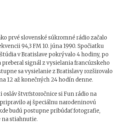
ako prvé slovenské súkromné rádio začalo
rekvencii 94,3 FM 10. júna 1990. Spočiatku
 štúdia v Bratislave pokrývalo 4 hodiny, po
 preberal signál z vysielania francúzskeho
stupne sa vysielanie z Bratislavy rozširovalo
 na 12 až konečných 24 hodín denne.
ti osláv štvrťstoročnice si Fun rádio na
pripravilo aj špeciálnu narodeninovú
kde budú postupne pribúdať fotografie,
e na stiahnutie.