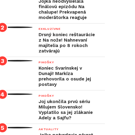
Jojka neodvysielala
finálovú epizódu Na
chalupe! Prekvapená
moderátorka reaguje
EXKLUZÍVNE
Drsný koniec reštaurácie
z Na nože! Nahnevaní
majitelia po 8 rokoch
zatvárajú
PIKOŠKY
Koniec Svarinskej v
Dunaji! Markíza
prehovorila o osude jej
postavy
PIKOŠKY
Joj ukončila prvú sériu
Milujem Slovensko!
Vyplatilo sa jej zlákanie
Adely a Sajfu?
AKTUALITY