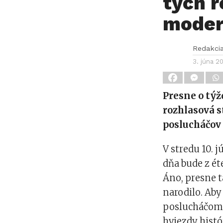
tych r
moder
Redakci
3. júna 2
Presne o tý
rozhlasová s
poslucháčov 
V stredu 10. j
dňa bude z ét
Áno, presne t
narodilo. Aby
poslucháčom 
hviezdy histó