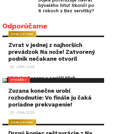
Jojka potvrdzuje návrat
bývalého hitu! Skončí po
6 rokoch s Bez servítky?
Odporúčame
EXKLUZÍVNE
Zvrat v jednej z najhorších
prevádzok Na nože! Zatvorený
podnik nečakane otvoril
25. JÚNA 2026
PIKOŠKY
Zuzana konečne urobí
rozhodnutie: Vo finále ju čaká
poriadne prekvapenie!
25. JÚNA 2026
EXKLUZÍVNE
Drsný koniec reštaurácie z Na