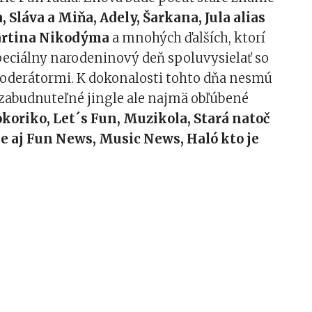
 Sláva a Miňa, Adely, Šarkana, Jula alias
artina Nikodýma
a mnohých ďalších, ktorí
peciálny narodeninový deň spoluvysielať so
derátormi. K dokonalosti tohto dňa nesmú
ezabudnuteľné jingle ale najmä obľúbené
koriko, Let´s Fun, Muzikola, Stará natoč
e aj Fun News, Music News, Haló kto je