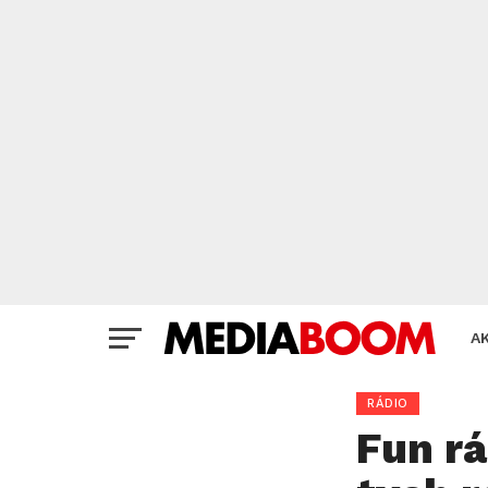
A
RÁDIO
Fun rá