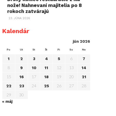
nože! Nahnevaní majitelia po 8
rokoch zatvárajú
23. JÚNA 2026
Kalendár
jún 2026
Po
Ut
St
Št
Pi
So
Ne
6
1
2
3
4
5
7
8
12
13
9
10
11
14
15
17
19
20
16
18
21
24
26
27
28
22
23
25
29
30
« máj