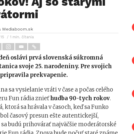
okov! Aj so starými
átormi
a Mediaboom.sk
015
/ 1 min. čítania
ždeň oslávi prvá slovenská súkromná
tanica svoje 25. narodeniny. Pre svojich
pripravila prekvapenie.
úna sa vysielanie vráti v čase a počas celého
eru Fun rádia znieť
hudba 90-tych rokov
.
á, ktorá sa hrávala v časoch, keď sa Funko
 bol časový presun ešte autentickejší,
sa budú prihovárať najväčšie moderátorské
rie Fun rádia. Znova bude počuť staré známe