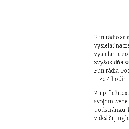
Fun rádio sa 
vysielať na f
vysielanie zo
zvyšok dňa sa
Fun rádia. Po
– zo 4 hodín
Pri príležitos
svojom webe 
podstránku, 
videá či jingl