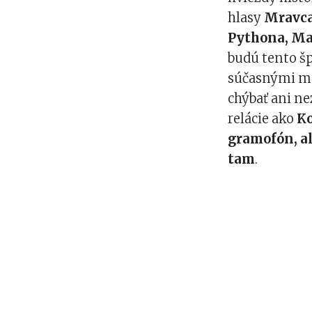
hlasy
Mravca,
Pythona, M
budú tento š
súčasnými mo
chýbať ani n
relácie ako
Ko
gramofón, al
tam
.