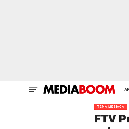
A
TÉMA MESIACA
FTV P