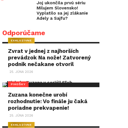
Joj ukončila prvú sériu
Milujem Slovensko!
Vyplatilo sa jej zlákanie
Adely a Sajfu?
Odporúčame
EXKLUZÍVNE
Zvrat v jednej z najhorších
prevádzok Na nože! Zatvorený
podnik nečakane otvoril
25. JÚNA 2026
PIKOŠKY
Zuzana konečne urobí
rozhodnutie: Vo finále ju čaká
poriadne prekvapenie!
25. JÚNA 2026
EXKLUZÍVNE