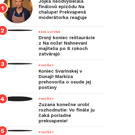
Jojka neodvysielala
finálovú epizódu Na
chalupe! Prekvapená
moderátorka reaguje
EXKLUZÍVNE
Drsný koniec reštaurácie
z Na nože! Nahnevaní
majitelia po 8 rokoch
zatvárajú
PIKOŠKY
Koniec Svarinskej v
Dunaji! Markíza
prehovorila o osude jej
postavy
PIKOŠKY
Zuzana konečne urobí
rozhodnutie: Vo finále ju
čaká poriadne
prekvapenie!
PIKOŠKY