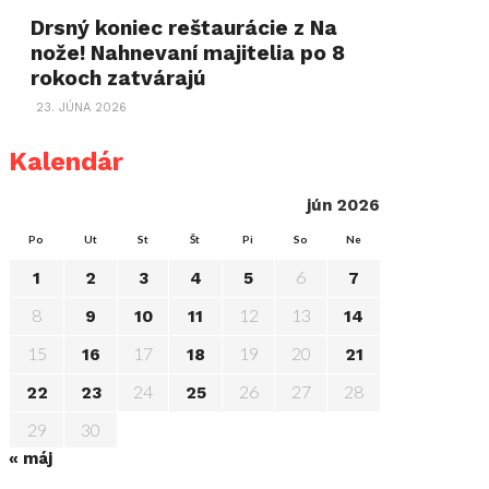
Drsný koniec reštaurácie z Na
nože! Nahnevaní majitelia po 8
rokoch zatvárajú
23. JÚNA 2026
Kalendár
jún 2026
Po
Ut
St
Št
Pi
So
Ne
6
1
2
3
4
5
7
8
12
13
9
10
11
14
15
17
19
20
16
18
21
24
26
27
28
22
23
25
29
30
« máj