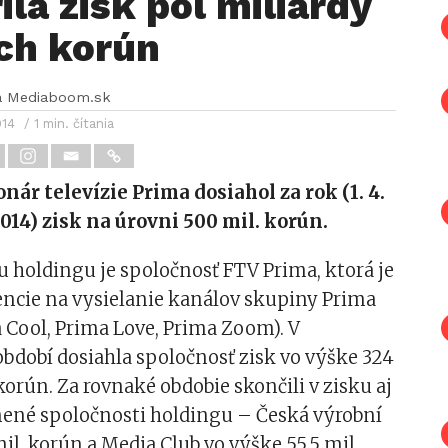
ila zisk pol miliardy
ch korún
a Mediaboom.sk
014
/ 1 min. čítania
nár televízie Prima dosiahol za rok (1. 4.
 2014) zisk na úrovni 500 mil. korún.
 holdingu je spoločnosť FTV Prima, ktorá je
encie na vysielanie kanálov skupiny Prima
 Cool, Prima Love, Prima Zoom). V
bdobí dosiahla spoločnosť zisk vo výške 324
korún. Za rovnaké obdobie skončili v zisku aj
znené spoločnosti holdingu – Česká výrobní
mil. korún a Media Club vo výške 55,5 mil.