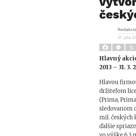
vytvor
český
Redakci
31. júla 2
Hlavný akcio
2013 – 31. 3.
Hlavou firmou
držiteľom lic
(Prima, Prima
sledovanom o
mil. českých 
ďalšie spria
vo výške 6,3 