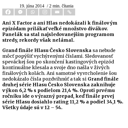
19. júna 2014
/ 2 min. čítania
Ani X Factor a ani Hlas nedokázali k finálovým
epizódam prilákať veľké množstvo divákov.
Panelák sa stal najsledovanejším programom
stredy, rekordy však nelámal.
Grand finále Hlasu Česko Slovenska
sa nebude
môcť popýšiť vychýrenými číslami. Sledovanosť
speváckej šou po skončení kastingových epizód
kontinuálne klesala a svoje dno našla v živých
finálových kolách. Ani samotné vyvrcholenie šou
nedokázalo čísla pozdvihnúť a tak si
Grand finále
druhej série Hlasu Česko Slovenska zaknihuje
výkon 6,2 % s podielom 21,4 %.
Oproti prvému
ročníku ide o výrazný prepad, keď finále prvej
série Hlasu dosiahlo rating 11,2 % a podiel 34,1 %.
Všetky údaje sú v 12 – 54.