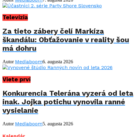
Televízia
Za tieto zábery čelí Markíza
škandálu: Obťažovanie v reality šou
má dohru
Mediaboom
Autor
6. augusta 2026
Viete prví
Konkurencia Telerána vyzerá od leta
inak. Jojka potichu vynovila ranné
vysielanie
Mediaboom
Autor
5. augusta 2026
Kalendár