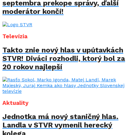
septembra prekope správy, ďalší
moderátor končí!
Televízia
Takto znie nový hlas v upútavkách
STVR! Diváci rozhodli, ktorý bol za
20 rokov najlepší
Aktuality
Jednotka má nový staničný hlas.
Landla v STVR vymenil herecký
kolega