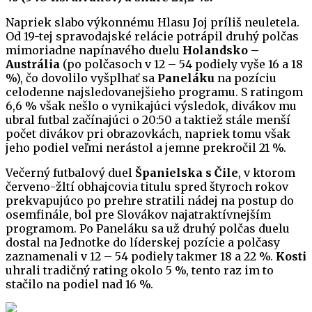
Napriek slabo výkonnému Hlasu Joj príliš neuletela.
Od 19-tej spravodajské relácie potrápil druhý polčas
mimoriadne napínavého duelu
Holandsko –
Austrália
(po polčasoch v 12 – 54 podiely vyše 16 a 18
%), čo dovolilo vyšplhať sa
Paneláku
na pozíciu
celodenne najsledovanejšieho programu. S ratingom
6,6 % však nešlo o vynikajúci výsledok, divákov mu
ubral futbal začínajúci o 20:50 a taktiež stále menší
počet divákov pri obrazovkách, napriek tomu však
jeho podiel veľmi nerástol a jemne prekročil 21 %.
Večerný futbalový duel
Španielska s Čile
, v ktorom
červeno-žltí obhajcovia titulu spred štyroch rokov
prekvapujúco po prehre stratili nádej na postup do
osemfinále, bol pre Slovákov najatraktívnejším
programom. Po Paneláku sa už druhý polčas duelu
dostal na Jednotke do líderskej pozície a polčasy
zaznamenali v 12 – 54 podiely takmer 18 a 22 %.
Kosti
uhrali tradičný rating okolo 5 %, tento raz im to
stačilo na podiel nad 16 %.