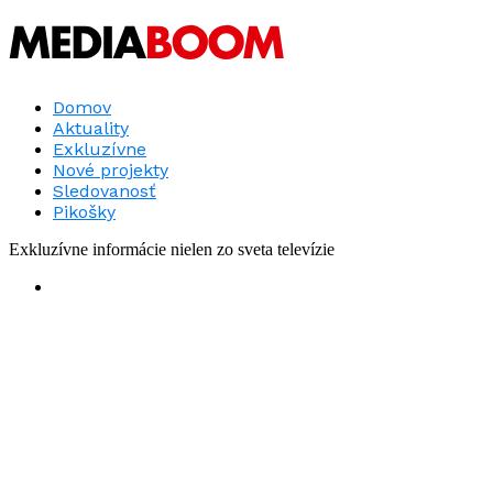
Domov
Aktuality
Exkluzívne
Nové projekty
Sledovanosť
Pikošky
Exkluzívne informácie nielen zo sveta televízie