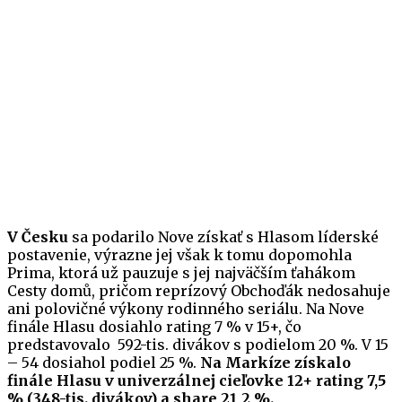
V Česku
sa podarilo Nove získať s Hlasom líderské
postavenie, výrazne jej však k tomu dopomohla
Prima, ktorá už pauzuje s jej najväčším ťahákom
Cesty domů, pričom reprízový Obchoďák nedosahuje
ani polovičné výkony rodinného seriálu. Na Nove
finále Hlasu dosiahlo rating 7 % v 15+, čo
predstavovalo 592-tis. divákov s podielom 20 %. V 15
– 54 dosiahol podiel 25 %.
Na Markíze získalo
finále Hlasu v univerzálnej cieľovke 12+ rating 7,5
% (348-tis. divákov) a share 21,2 %.