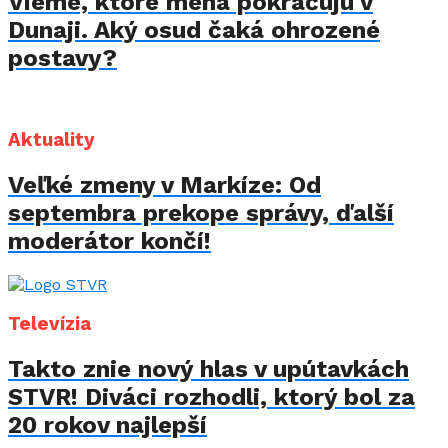
Vieme, ktoré mená pokračujú v
Dunaji. Aký osud čaká ohrozené
postavy?
Aktuality
Veľké zmeny v Markíze: Od
septembra prekope správy, ďalší
moderátor končí!
Televízia
Takto znie nový hlas v upútavkách
STVR! Diváci rozhodli, ktorý bol za
20 rokov najlepší