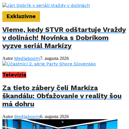
Exkluzívne
Vieme, kedy STVR odštartuje Vraždy
v dolinách! Novinka s Dobríkom
vyzve seriál Markízy
Mediaboom
Autor
7. augusta 2026
Televízia
Za tieto zábery čelí Markíza
škandálu: Obťažovanie v reality šou
má dohru
Mediaboom
Autor
6. augusta 2026