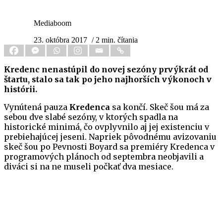
Mediaboom
23. októbra 2017
/ 2 min. čítania
Kredenc nenastúpil do novej sezóny prvýkrát od
štartu, stalo sa tak po jeho najhorších výkonoch v
histórii.
Vynútená pauza
Kredenca
sa končí. Skeč šou má za
sebou dve slabé sezóny, v ktorých spadla na
historické minimá, čo ovplyvnilo aj jej existenciu v
prebiehajúcej jeseni. Napriek pôvodnému avizovaniu
skeč šou po Pevnosti Boyard sa premiéry Kredenca v
programových plánoch od septembra neobjavili a
diváci si na ne museli počkať dva mesiace.