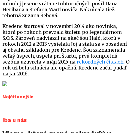
minulej jesene vrátane tohtoročných posíl Dana
Heribana a Štefana Martinoviča. Nakrúcala tiež
tehotná Zuzana Šebová.
Kredenc štartoval v novembri 2014 ako novinka,
ktorá po rokoch prevzala štafetu po legendárnom
S.O.S. Zároveň nadviazal na skeč šou Haló, ktorú v
rokoch 2012 a 2013 vysielala Joj a stala sa v obsadení
aj obsahu základom pre Kredenc. Šou zaznamenala
veľký úspech, uspela pri štartu, prvú kompletnú
sezónu uzavrela v máji 2015 na
rekordných číslach
. O
rok už bola situácia ale opačná. Kredenc začal padať
na jar 2016.
Najčítanejšie
Iba u nás