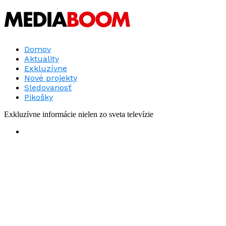
Domov
Aktuality
Exkluzívne
Nové projekty
Sledovanosť
Pikošky
Exkluzívne informácie nielen zo sveta televízie