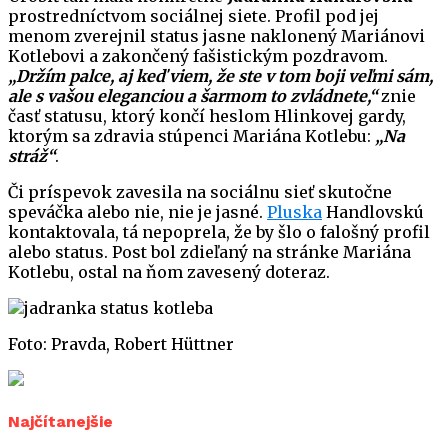
prostredníctvom sociálnej siete. Profil pod jej
menom zverejnil status jasne naklonený Mariánovi
Kotlebovi a zakončený fašistickým pozdravom.
„Držím palce, aj keď viem, že ste v tom boji veľmi sám,
ale s vašou eleganciou a šarmom to zvládnete,“
znie
časť statusu, ktorý končí heslom Hlinkovej gardy,
ktorým sa zdravia stúpenci Mariána Kotlebu:
„Na
stráž“
.
Či príspevok zavesila na sociálnu sieť skutočne
speváčka alebo nie, nie je jasné.
Pluska
Handlovskú
kontaktovala, tá nepoprela, že by šlo o falošný profil
alebo status. Post bol zdieľaný na stránke Mariána
Kotlebu, ostal na ňom zavesený doteraz.
Foto: Pravda, Robert Hüttner
Najčítanejšie