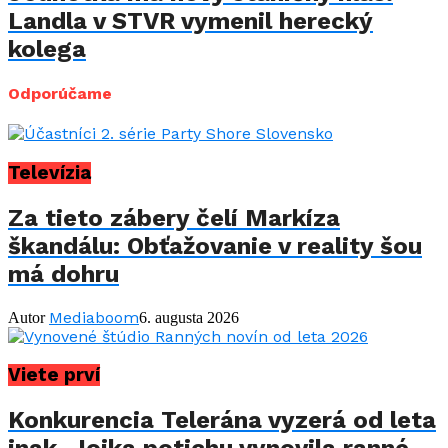
Landla v STVR vymenil herecký
kolega
Odporúčame
Televízia
Za tieto zábery čelí Markíza
škandálu: Obťažovanie v reality šou
má dohru
Mediaboom
Autor
6. augusta 2026
Viete prví
Konkurencia Telerána vyzerá od leta