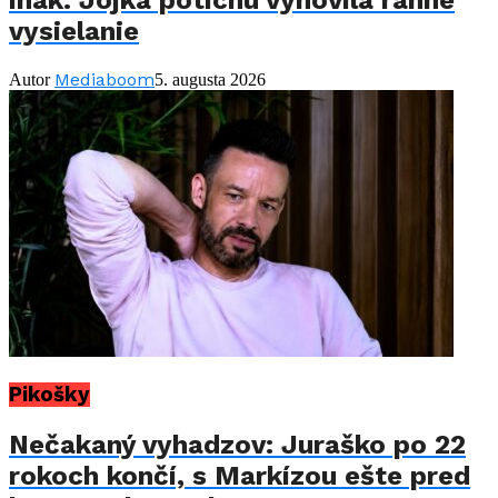
inak. Jojka potichu vynovila ranné
vysielanie
Mediaboom
Autor
5. augusta 2026
Pikošky
Nečakaný vyhadzov: Juraško po 22
rokoch končí, s Markízou ešte pred