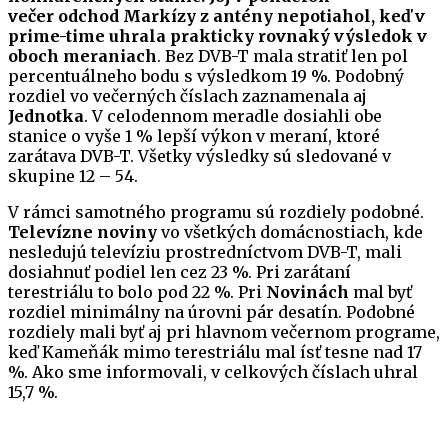
večer odchod Markízy z antény nepotiahol, keď v
prime-time uhrala prakticky rovnaký výsledok v
oboch meraniach
. Bez DVB-T mala stratiť len pol
percentuálneho bodu s výsledkom 19 %. Podobný
rozdiel vo večerných číslach zaznamenala aj
Jednotka
. V celodennom meradle dosiahli obe
stanice o vyše 1 % lepší výkon v meraní, ktoré
zarátava DVB-T. Všetky výsledky sú sledované v
skupine 12 – 54.
V rámci samotného programu sú rozdiely podobné.
Televízne noviny
vo všetkých domácnostiach, kde
nesledujú televíziu prostredníctvom DVB-T, mali
dosiahnuť podiel len cez 23 %. Pri zarátaní
terestriálu to bolo pod 22 %. Pri
Novinách
mal byť
rozdiel minimálny na úrovni pár desatín. Podobné
rozdiely mali byť aj pri hlavnom večernom programe,
keď Kameňák mimo terestriálu mal ísť tesne nad 17
%. Ako sme informovali, v celkových číslach uhral
15,7 %.