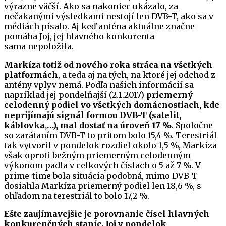
výrazne väčší. Ako sa nakoniec ukázalo, za
nečakanými výsledkami nestojí len DVB-T, ako sa v
médiách písalo. Aj keď anténa aktuálne značne
pomáha Joj, jej hlavného konkurenta
sama nepoložila.
Markíza totiž od nového roka stráca na všetkých
platformách
, a teda aj na tých, na ktoré jej odchod z
antény vplyv nemá. Podľa našich informácií sa
napríklad jej pondelňajší (2.1.2017)
priemerný
celodenný podiel vo všetkých domácnostiach, kde
neprijímajú signál formou DVB-T (satelit,
káblovka,…), mal dostať na úroveň 17 %
. Spoločne
so zarátaním DVB-T to pritom bolo 15,4 %. Terestriál
tak vytvoril v pondelok rozdiel okolo 1,5 %, Markíza
však oproti bežným priemerným celodenným
výkonom padla v celkových číslach o 5 až 7 %. V
prime-time bola situácia podobná, mimo DVB-T
dosiahla Markíza priemerný podiel len 18,6 %, s
ohľadom na terestriál to bolo 17,2 %.
Ešte zaujímavejšie je porovnanie čísel hlavných
konkurenčných staníc.
Joj v pondelok