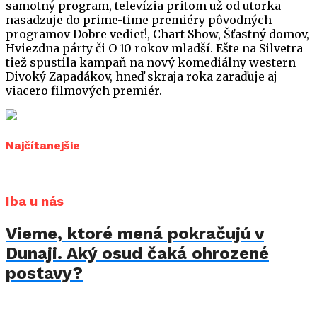
samotný program, televízia pritom už od utorka
nasadzuje do prime-time premiéry pôvodných
programov Dobre vedieť!, Chart Show, Šťastný domov,
Hviezdna párty či O 10 rokov mladší. Ešte na Silvetra
tiež spustila kampaň na nový komediálny western
Divoký Zapadákov, hneď skraja roka zaraďuje aj
viacero filmových premiér.
Najčítanejšie
Iba u nás
Vieme, ktoré mená pokračujú v
Dunaji. Aký osud čaká ohrozené
postavy?