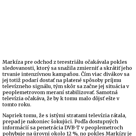
Markíza pre odchod z terestriálu očakávala pokles
sledovanosti, ktorý sa snažila zmierniť a skrátiť jeho
trvanie intenzívnou kampaňou. Čím viac divákov sa
jej totiž podarí dostať na platené spôsoby príjmu
televízneho signálu, tým skôr sa začne jej situácia v
peoplemetrovom meraní stabilizovať. Samotná
televízia očakáva, že by k tomu malo dôjsť ešte v
tomto roku.
Napriek tomu, že s istými stratami televízia rátala,
prepad je nakoniec šokujúci. Podľa dostupných
informácií sa penetrácia DVB-T v peoplemetroch
pohybuje na úrovni okolo 12 %, no pokles Markízy je