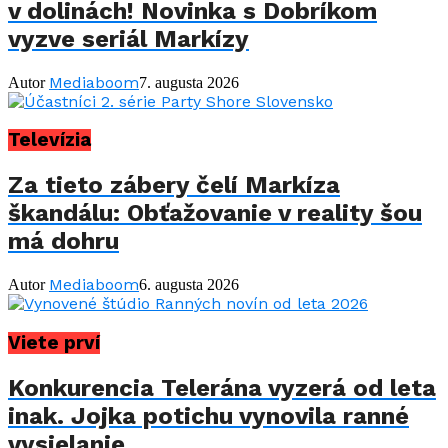
v dolinách! Novinka s Dobríkom
vyzve seriál Markízy
Mediaboom
Autor
7. augusta 2026
Televízia
Za tieto zábery čelí Markíza
škandálu: Obťažovanie v reality šou
má dohru
Mediaboom
Autor
6. augusta 2026
Viete prví
Konkurencia Telerána vyzerá od leta
inak. Jojka potichu vynovila ranné
vysielanie