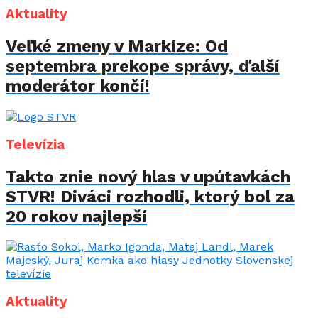
Aktuality
Veľké zmeny v Markíze: Od
septembra prekope správy, ďalší
moderátor končí!
Televízia
Takto znie nový hlas v upútavkách
STVR! Diváci rozhodli, ktorý bol za
20 rokov najlepší
Aktuality