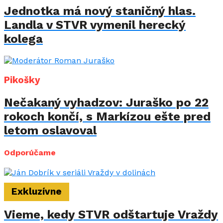
Jednotka má nový staničný hlas.
Landla v STVR vymenil herecký
kolega
Pikošky
Nečakaný vyhadzov: Juraško po 22
rokoch končí, s Markízou ešte pred
letom oslavoval
Odporúčame
Exkluzívne
Vieme, kedy STVR odštartuje Vraždy