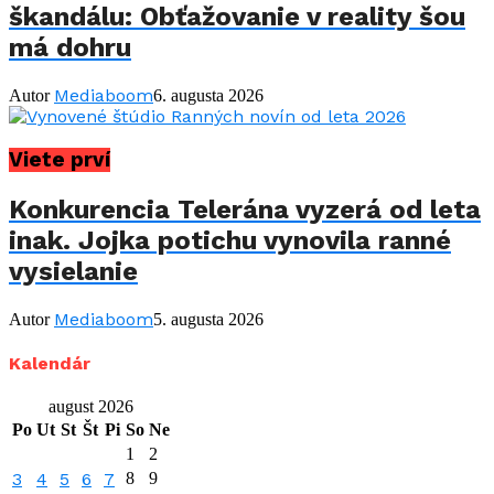
škandálu: Obťažovanie v reality šou
má dohru
Mediaboom
Autor
6. augusta 2026
Viete prví
Konkurencia Telerána vyzerá od leta
inak. Jojka potichu vynovila ranné
vysielanie
Mediaboom
Autor
5. augusta 2026
Kalendár
august 2026
Po
Ut
St
Št
Pi
So
Ne
1
2
3
4
5
6
7
8
9