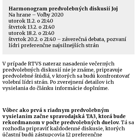
Harmonogram predvolebných diskusií Joj
Na hrane – Voľby 2020
utorok 11.2. o 21:40
štvrtok 13.2. o 21:40
utorok 18.2. o 21:40
štvrtok 20.2. o 21:40 – záverečná debata, pozvaní
lídri preferenčne najsilnejších strán
V prípade RTVS nateraz nasadenie večerných
predvolebných diskusií nie je známe, pripravuje
predvolebné štúdiá, v ktorých sa budú konfrontovať
volební lídri strán. Po zverejnení detailov ich
vysielania do článku informácie doplníme.
Vôbec ako prvá s riadnym predvolebným
vysielaním začne spravodajská TA3, ktorá bude
rekordmanom v počte predvolebných duelov.
Tá sa
rozhodla pripraviť každodenné diskusie, ktorých
účastní budú zástupcovia 12 preferenčne