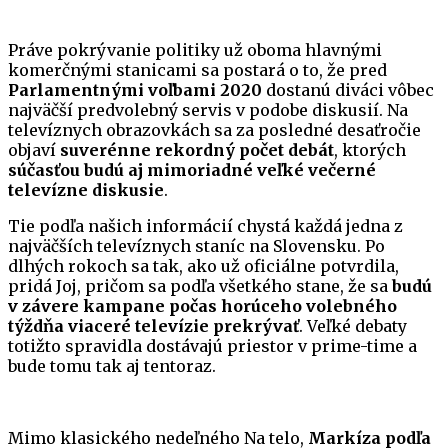
Práve pokrývanie politiky už oboma hlavnými
komerčnými stanicami sa postará o to, že pred
Parlamentnými voľbami 2020
dostanú diváci vôbec
najväčší predvolebný servis v podobe diskusií. Na
televíznych obrazovkách sa za posledné desaťročie
objaví
suverénne rekordný počet debát
, ktorých
súčasťou budú aj mimoriadné veľké večerné
televízne diskusie
.
Tie podľa našich informácií chystá každá jedna z
najväčších televíznych staníc na Slovensku. Po
dlhých rokoch sa tak, ako už oficiálne potvrdila,
pridá Joj, pričom sa podľa všetkého stane, že sa
budú
v závere kampane počas horúceho volebného
týždňa viaceré televízie prekrývať
. Veľké debaty
totižto spravidla dostávajú priestor v prime-time a
bude tomu tak aj tentoraz.
Mimo klasického nedeľného Na telo,
Markíza podľa