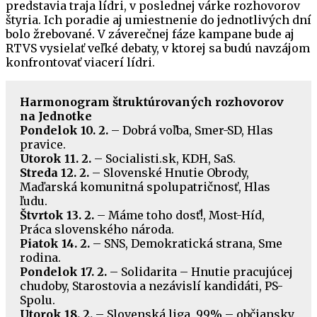
predstavia traja lídri, v poslednej várke rozhovorov
štyria. Ich poradie aj umiestnenie do jednotlivých dní
bolo žrebované. V záverečnej fáze kampane bude aj
RTVS vysielať veľké debaty, v ktorej sa budú navzájom
konfrontovať viacerí lídri.
Harmonogram štruktúrovaných rozhovorov
na Jednotke
Pondelok 10. 2.
– Dobrá voľba, Smer-SD, Hlas
pravice.
Utorok 11. 2.
– Socialisti.sk, KDH, SaS.
Streda 12. 2.
– Slovenské Hnutie Obrody,
Maďarská komunitná spolupatričnosť, Hlas
ľudu.
Štvrtok 13. 2.
– Máme toho dosť!, Most-Híd,
Práca slovenského národa.
Piatok 14. 2.
– SNS, Demokratická strana, Sme
rodina.
Pondelok 17. 2.
– Solidarita – Hnutie pracujúcej
chudoby, Starostovia a nezávislí kandidáti, PS-
Spolu.
Utorok 18. 2.
– Slovenská liga, 99% – občiansky