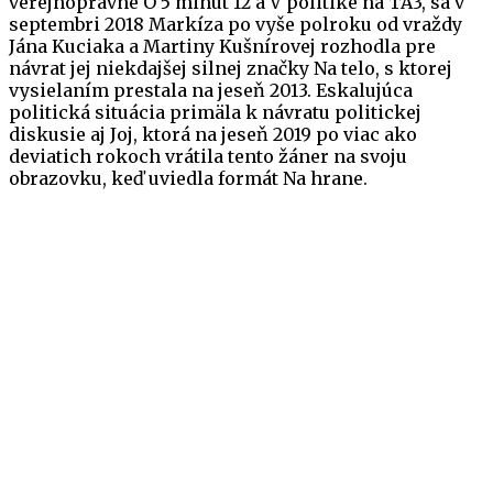
verejnoprávne O 5 minút 12 a V politike na TA3, sa v
septembri 2018 Markíza po vyše polroku od vraždy
Jána Kuciaka a Martiny Kušnírovej rozhodla pre
návrat jej niekdajšej silnej značky Na telo, s ktorej
vysielaním prestala na jeseň 2013. Eskalujúca
politická situácia primäla k návratu politickej
diskusie aj Joj, ktorá na jeseň 2019 po viac ako
deviatich rokoch vrátila tento žáner na svoju
obrazovku, keď uviedla formát Na hrane.