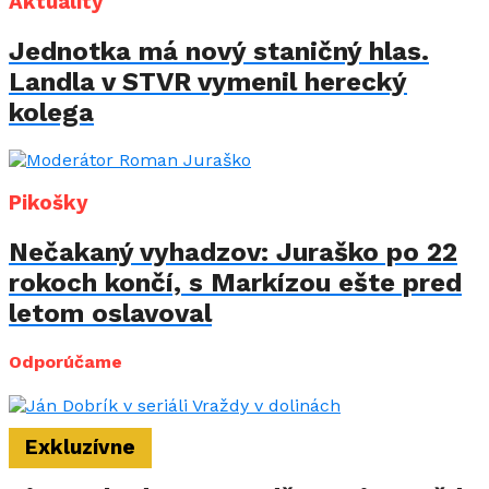
Aktuality
Jednotka má nový staničný hlas.
Landla v STVR vymenil herecký
kolega
Pikošky
Nečakaný vyhadzov: Juraško po 22
rokoch končí, s Markízou ešte pred
letom oslavoval
Odporúčame
Exkluzívne