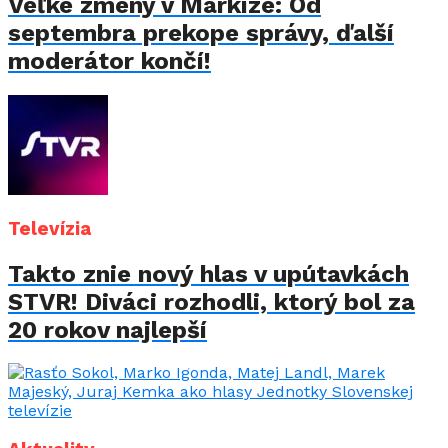
Veľké zmeny v Markíze: Od
septembra prekope správy, ďalší
moderátor končí!
Televízia
Takto znie nový hlas v upútavkách
STVR! Diváci rozhodli, ktorý bol za
20 rokov najlepší