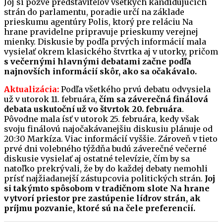
Joj si pozve predstaviteľov všetkých kandidujúcich
strán do parlamentu, poradie určí na základe
prieskumu agentúry Polis, ktorý pre reláciu Na
hrane pravidelne pripravuje prieskumy verejnej
mienky. Diskusie by podľa prvých informácií mala
vysielať okrem klasického štvrtka aj v utorky, pričom
s večernými hlavnými debatami začne podľa
najnovších informácií skôr, ako sa očakávalo.
Aktualizácia:
Podľa všetkého prvú debatu odvysiela
už v utorok 11. februára,
čím sa záverečná finálová
debata uskutoční už vo štvrtok 20. februára
.
Pôvodne mala ísť v utorok 25. februára, kedy však
svoju finálovú najočakávanejšiu diskusiu plánuje od
20:30 Markíza. Viac informácií vyššie. Zároveň v tieto
prvé dni volebného týždňa budú záverečné večerné
diskusie vysielať aj ostatné televízie, čím by sa
natoľko prekrývali, že by do každej debaty nemohli
prísť najžiadanejší zástupcovia politických strán.
Joj
si takýmto spôsobom v tradičnom slote Na hrane
vytvorí priestor pre zastúpenie lídrov strán, ak
príjmu pozvanie, ktoré sú na čele preferencií.