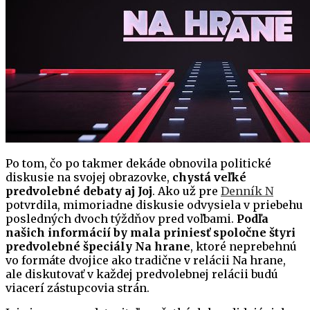
Po tom, čo po takmer dekáde obnovila politické
diskusie na svojej obrazovke,
chystá veľké
predvolebné debaty aj Joj
. Ako už pre
Denník N
potvrdila, mimoriadne diskusie odvysiela v priebehu
posledných dvoch týždňov pred voľbami.
Podľa
našich informácií by mala priniesť spoločne štyri
predvolebné špeciály Na hrane
, ktoré neprebehnú
vo formáte dvojice ako tradične v relácii Na hrane,
ale diskutovať v každej predvolebnej relácii budú
viacerí zástupcovia strán.