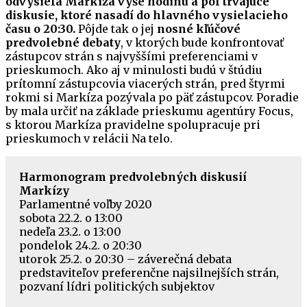
odvysiela Markíza vyše hodinu a pol trvajúce
diskusie, ktoré nasadí do hlavného vysielacieho
času o 20:30.
Pôjde tak o jej
nosné kľúčové
predvolebné debaty
, v ktorých bude konfrontovať
zástupcov strán s najvyššími preferenciami v
prieskumoch. Ako aj v minulosti budú v štúdiu
prítomní zástupcovia viacerých strán, pred štyrmi
rokmi si Markíza pozývala po päť zástupcov. Poradie
by mala určiť na základe prieskumu agentúry Focus,
s ktorou Markíza pravidelne spolupracuje pri
prieskumoch v relácii Na telo.
Harmonogram predvolebných diskusií
Markízy
Parlamentné voľby 2020
sobota 22.2. o 13:00
nedeľa 23.2. o 13:00
pondelok 24.2. o 20:30
utorok 25.2. o 20:30 – záverečná debata
predstaviteľov preferenčne najsilnejších strán,
pozvaní lídri politických subjektov