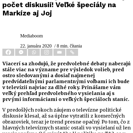
počet diskusií! Veľké špeciály na
Markíze aj Joj
Mediaboom
22. januára 2020
/ 8 min. čítania
Viacerí sa zhodujú, že predvolebné debaty naberajú
stále viac na význame pre výsledok volieb, pred
ostro sledovanými a dosiaľ najmenej
predvídateľnými parlamentnými voľbami ich bude
v televízii najviac za dlhé roky. Prinášame vám
veľký prehľad predvolebného vysielania aj s
prvými informáciami o veľkých špeciáloch staníc.
V predošlých rokoch záujem o televízne politické
diskusie klesal, až sa úplne vytratili z komerčných
obrazoviek, teraz je trend presne opačný. Po tom, čo z
hlavných televíznych staníc ostali vo vysielaní už len