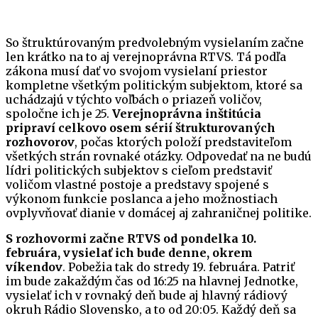
So štruktúrovaným predvolebným vysielaním začne
len krátko na to aj verejnoprávna RTVS. Tá podľa
zákona musí dať vo svojom vysielaní priestor
kompletne všetkým politickým subjektom, ktoré sa
uchádzajú v týchto voľbách o priazeň voličov,
spoločne ich je 25.
Verejnoprávna inštitúcia
pripraví celkovo osem sérií štrukturovaných
rozhovorov
, počas ktorých položí predstaviteľom
všetkých strán rovnaké otázky. Odpovedať na ne budú
lídri politických subjektov s cieľom predstaviť
voličom vlastné postoje a predstavy spojené s
výkonom funkcie poslanca a jeho možnostiach
ovplyvňovať dianie v domácej aj zahraničnej politike.
S rozhovormi začne RTVS od pondelka 10.
februára, vysielať ich bude denne, okrem
víkendov
. Pobežia tak do stredy 19. februára. Patriť
im bude zakaždým čas od 16:25 na hlavnej Jednotke,
vysielať ich v rovnaký deň bude aj hlavný rádiový
okruh Rádio Slovensko, a to od 20:05. Každý deň sa