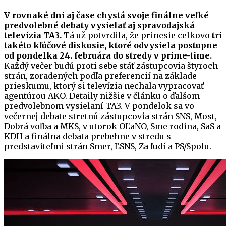
V rovnaké dni aj čase chystá svoje finálne veľké
predvolebné debaty vysielať aj spravodajská
televízia TA3.
Tá už potvrdila, že prinesie celkovo
tri
takéto kľúčové diskusie, ktoré odvysiela postupne
od pondelka 24. februára do stredy v prime-time.
Každý večer budú proti sebe stáť zástupcovia štyroch
strán, zoradených podľa preferencií na základe
prieskumu, ktorý si televízia nechala vypracovať
agentúrou AKO. Detaily nižšie v článku o ďalšom
predvolebnom vysielaní TA3. V pondelok sa vo
večernej debate stretnú zástupcovia strán SNS, Most,
Dobrá voľba a MKS, v utorok OĽaNO, Sme rodina, SaS a
KDH a finálna debata prebehne v stredu s
predstaviteľmi strán Smer, ĽSNS, Za ľudí a PS/Spolu.