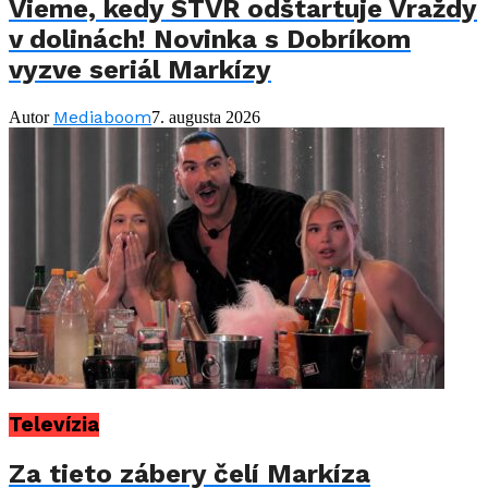
Vieme, kedy STVR odštartuje Vraždy
v dolinách! Novinka s Dobríkom
vyzve seriál Markízy
Mediaboom
Autor
7. augusta 2026
Televízia
Za tieto zábery čelí Markíza