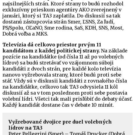
najsilnejších strán. Ktoré strany to budú rozhodol
exkluzívny prieskum agentúry AKO zverejnený v
januári, ktorý si TA3 zaplatila. Do diskusií sa tak
dostanú zástupcovia strán Smer, ĽSNS, Za ľudí,
PS/Spolu, OĽaNO, Sme rodina, SaS, KDH, SNS, Most,
Dobrá voľba a MKS.
Televízia dá celkovo priestor prvým 11
kandidátom z každej politickej strany.
Na základe
pozície na kandidátke (od čísla 11 až po volebných
lídrov) sa budú stretávať vo vzájomnom súboji
kandidáti z dvoch strán, pre každé kolo televízia
nanovo vyžrebovala strany, ktoré budú proti sebe
stáť. Vždy sú v diskusii kandidáti z rovnakého čísla
na kandidátke, celkovo tak TA3 odvysiela 11 kôl
diskusií až sa v tom poslednom proti sebe postavia
volební lídri. Všetci tak mali prisľúbiť do debaty účasť.
Každý kandidát dostane čas v debate 10 minút.
Vyžrebované dvojice pre duel volebných
lídrov na TA3
Peter Pellegrini (Smer) – Tomáš Drucker (Dobrá