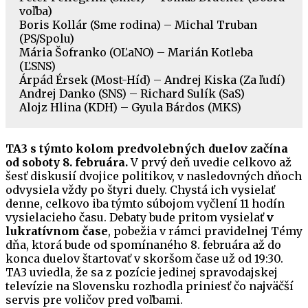
voľba)
Boris Kollár (Sme rodina) – Michal Truban
(PS/Spolu)
Mária Šofranko (OĽaNO) – Marián Kotleba
(ĽSNS)
Árpád Érsek (Most-Híd) – Andrej Kiska (Za ľudí)
Andrej Danko (SNS) – Richard Sulík (SaS)
Alojz Hlina (KDH) – Gyula Bárdos (MKS)
TA3 s týmto kolom predvolebných duelov začína
od soboty 8. februára.
V prvý deň uvedie celkovo až
šesť diskusií dvojice politikov, v nasledovných dňoch
odvysiela vždy po štyri duely. Chystá ich vysielať
denne, celkovo iba týmto súbojom vyčlení 11 hodín
vysielacieho času. Debaty bude pritom vysielať
v
lukratívnom čase
, pobežia v rámci pravidelnej Témy
dňa, ktorá bude od spomínaného 8. februára až do
konca duelov štartovať v skoršom čase už od 19:30.
TA3 uviedla, že sa z pozície jedinej spravodajskej
televízie na Slovensku rozhodla priniesť čo najväčší
servis pre voličov pred voľbami.