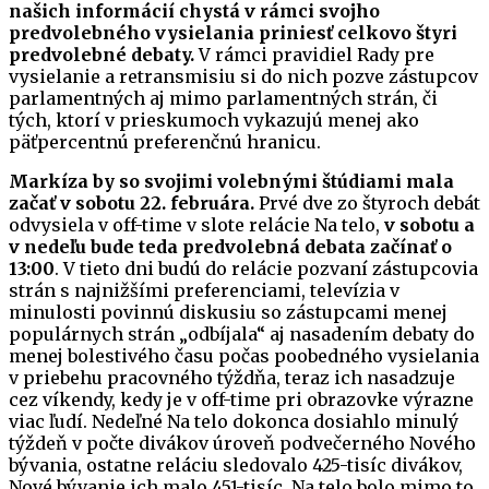
našich informácií chystá v rámci svojho
predvolebného vysielania priniesť celkovo štyri
predvolebné debaty.
V rámci pravidiel Rady pre
vysielanie a retransmisiu si do nich pozve zástupcov
parlamentných aj mimo parlamentných strán, či
tých, ktorí v prieskumoch vykazujú menej ako
päťpercentnú preferenčnú hranicu.
Markíza by so svojimi volebnými štúdiami mala
začať v sobotu 22. februára.
Prvé dve zo štyroch debát
odvysiela v off-time v slote relácie Na telo,
v sobotu a
v nedeľu bude teda predvolebná debata začínať o
13:00
. V tieto dni budú do relácie pozvaní zástupcovia
strán s najnižšími preferenciami, televízia v
minulosti povinnú diskusiu so zástupcami menej
populárnych strán „odbíjala“ aj nasadením debaty do
menej bolestivého času počas poobedného vysielania
v priebehu pracovného týždňa, teraz ich nasadzuje
cez víkendy, kedy je v off-time pri obrazovke výrazne
viac ľudí. Nedeľné Na telo dokonca dosiahlo minulý
týždeň v počte divákov úroveň podvečerného Nového
bývania, ostatne reláciu sledovalo 425-tisíc divákov,
Nové bývanie ich malo 451-tisíc. Na telo bolo mimo to