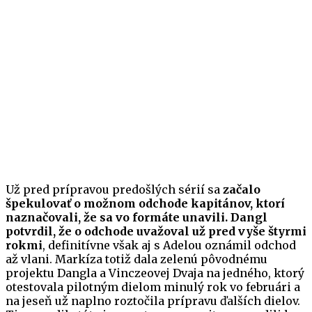
Už pred prípravou predošlých sérií sa
začalo
špekulovať o možnom odchode kapitánov, ktorí
naznačovali, že sa vo formáte unavili. Dangl
potvrdil, že o odchode uvažoval už pred vyše štyrmi
rokmi
, definitívne však aj s Adelou oznámil odchod
až vlani. Markíza totiž dala zelenú pôvodnému
projektu Dangla a Vinczeovej Dvaja na jedného, ktorý
otestovala pilotným dielom minulý rok vo februári a
na jeseň už naplno roztočila prípravu ďalších dielov.