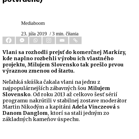
Mediaboom
23. júla 2019
/ 3 min. čítania
Vlani sa rozhodli prejsť do komerčnej Markízy,
kde naplno rozbehli výrobu ich vlastného
projektu, Milujem Slovensko tak prešlo prvou
výraznou zmenou od štartu.
Neľahká skúška čakala vlani na jednu z
najpopulárnejších zábavných šou
Milujem
Slovensko
. Od roku 2013 až celkovo šesť sérií
programu nakrútili v stabilnej zostave moderátor
Martin Nikodým a kapitáni
Adela Vinczeová
s
Danom Danglom
, ktorí sa stali jedným zo
základných kameňov úspechu.