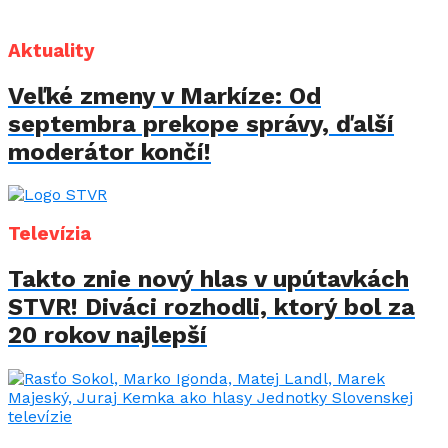
Aktuality
Veľké zmeny v Markíze: Od
septembra prekope správy, ďalší
moderátor končí!
Televízia
Takto znie nový hlas v upútavkách
STVR! Diváci rozhodli, ktorý bol za
20 rokov najlepší