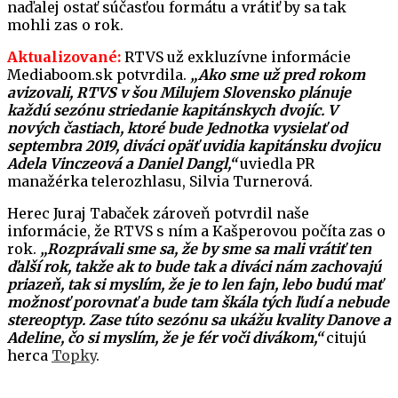
naďalej ostať súčasťou formátu a vrátiť by sa tak
mohli zas o rok.
Aktualizované:
RTVS už exkluzívne informácie
Mediaboom.sk potvrdila.
„Ako sme už pred rokom
avizovali, RTVS v šou Milujem Slovensko plánuje
každú sezónu striedanie kapitánskych dvojíc. V
nových častiach, ktoré bude Jednotka vysielať od
septembra 2019, diváci opäť uvidia kapitánsku dvojicu
Adela Vinczeová a Daniel Dangl,“
uviedla PR
manažérka telerozhlasu, Silvia Turnerová.
Herec Juraj Tabaček zároveň potvrdil naše
informácie, že RTVS s ním a Kašperovou počíta zas o
rok.
„Rozprávali sme sa, že by sme sa mali vrátiť ten
ďalší rok, takže ak to bude tak a diváci nám zachovajú
priazeň, tak si myslím, že je to len fajn, lebo budú mať
možnosť porovnať a bude tam škála tých ľudí a nebude
stereoptyp. Zase túto sezónu sa ukážu kvality Danove a
Adeline, čo si myslím, že je fér voči divákom,“
citujú
herca
Topky
.