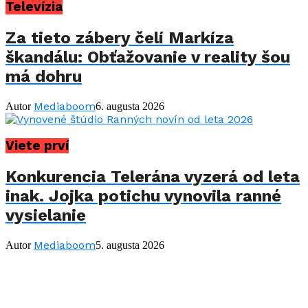
Televízia
Za tieto zábery čelí Markíza
škandálu: Obťažovanie v reality šou
má dohru
Mediaboom
Autor
6. augusta 2026
Viete prví
Konkurencia Telerána vyzerá od leta
inak. Jojka potichu vynovila ranné
vysielanie
Mediaboom
Autor
5. augusta 2026