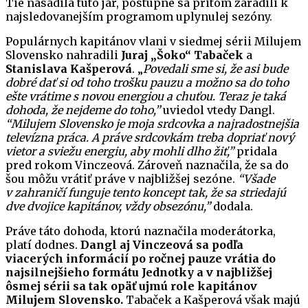
Tie nasadila túto jar, postupne sa pritom zaradili k
najsledovanejším programom uplynulej sezóny.
Populárnych kapitánov vlani v siedmej sérii Milujem
Slovensko nahradili
Juraj „Šoko“ Tabaček
a
Stanislava Kašperová
. „
Povedali sme si, že asi bude
dobré dať si od toho trošku pauzu a možno sa do toho
ešte vrátime s novou energiou a chuťou. Teraz je taká
dohoda, že nejdeme do toho,”
uviedol vtedy Dangl.
“Milujem Slovensko je moja srdcovka a najradostnejšia
televízna práca. A práve srdcovkám treba dopriať nový
vietor a sviežu energiu, aby mohli dlho žiť,”
pridala
pred rokom Vinczeová. Zároveň naznačila, že sa do
šou môžu vrátiť práve v najbližšej sezóne.
“Všade
v zahraničí funguje tento koncept tak, že sa striedajú
dve dvojice kapitánov, vždy obsezónu,”
dodala.
Práve táto dohoda, ktorú naznačila moderátorka,
platí dodnes.
Dangl aj Vinczeová sa podľa
viacerých informácií po ročnej pauze vrátia do
najsilnejšieho formátu Jednotky a v najbližšej
ôsmej sérii sa tak opäť ujmú role kapitánov
Milujem Slovensko.
Tabaček a Kašperová však majú