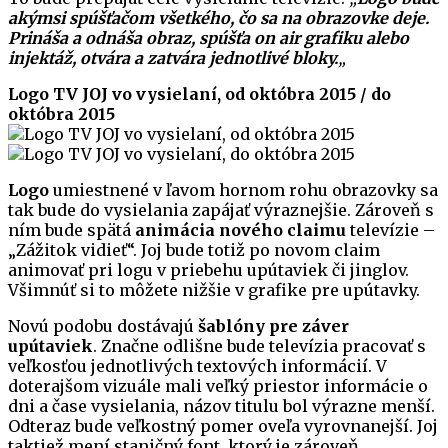
akýmsi spúšťačom všetkého, čo sa na obrazovke deje.
Prináša a odnáša obraz, spúšťa on air grafiku alebo
injektáž, otvára a zatvára jednotlivé bloky.
„
Logo TV JOJ vo vysielaní, od októbra 2015 / do
októbra 2015
Logo
umiestnené v ľavom hornom rohu obrazovky sa
tak bude do vysielania zapájať výraznejšie. Zároveň s
ním bude spätá
animácia nového claimu
televízie –
„Zážitok vidieť“. Joj bude totiž po novom claim
animovať pri logu v priebehu upútaviek či jinglov.
Všimnúť si to môžete nižšie v grafike pre upútavky.
Novú podobu dostávajú
šablóny pre záver
upútaviek
. Značne odlišne bude televízia pracovať s
veľkosťou jednotlivých textových informácií. V
doterajšom vizuále mali veľký priestor informácie o
dni a čase vysielania, názov titulu bol výrazne menší.
Odteraz bude veľkostný pomer oveľa vyrovnanejší. Joj
taktiež mení staničný font, ktorý je zároveň