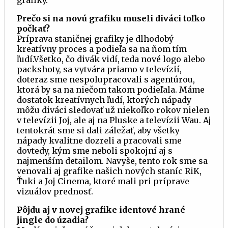
grafiky.
Prečo si na novú grafiku museli diváci toľko
počkať?
Príprava staničnej grafiky je dlhodobý
kreatívny proces a podieľa sa na ňom tím
ľudí.Všetko, čo divák vidí, teda nové logo alebo
packshoty, sa vytvára priamo v televízií,
doteraz sme nespolupracovali s agentúrou,
ktorá by sa na niečom takom podieľala. Máme
dostatok kreatívnych ľudí, ktorých nápady
môžu diváci sledovať už niekoľko rokov nielen
v televízii Joj, ale aj na Pluske a televízii Wau. Aj
tentokrát sme si dali záležať, aby všetky
nápady kvalitne dozreli a pracovali sme
dovtedy, kým sme neboli spokojní aj s
najmenším detailom. Navyše, tento rok sme sa
venovali aj grafike našich nových staníc RiK,
Ťuki a Joj Cinema, ktoré mali pri príprave
vizuálov prednosť.
Pôjdu aj v novej grafike identové hrané
jingle do úzadia?