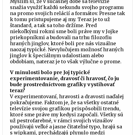
Myslím si, že v súčasnej dobe sa televízie
snažia využiť každú sekundu svojho programu
na promo svojich relácií a formátov. Presne tak
k tomu pristupujeme aj my. Teraz je to už
štandard, a tak sa toho držíme. Pred
niekoľkými rokmi sme boli práve my v Jojke
priekopníkmi a budovali na trhu filozofiu
hraných jinglov, ktoré boli pre nás vizuálne
naozaj typické. Nevylučujem možnosť hraných
jinglov k špeciálnym udalostiam alebo
obdobiam, nateraz je to však výlučne o prome.
V minulosti bolo pre Joj typické
experimentovanie, dravosť či hravosť, čo ju
bude prostredníctvom grafiky vystihovať
teraz?
V experimentovaní, hravosti a dravosti naďalej
pokračujeme. Faktom je, že sa všetky ostatné
televízie svojou grafikou prispôsobili trendu,
ktoré sme práve my kedysi započali. Všetky sú
už pestrofarebné, v rámci svojich vizuálov
používajú veľké a jasne čitateľné typo, hrajú sa
s wipkami, prechádzajú plynulo medzi