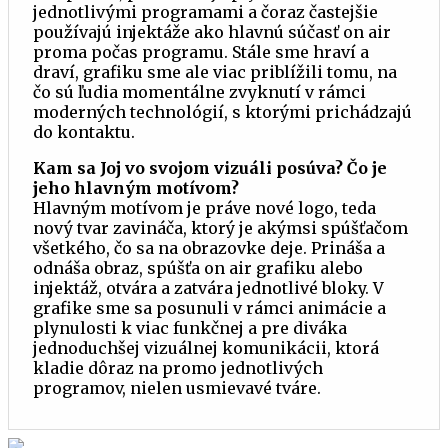
jednotlivými programami a čoraz častejšie
používajú injektáže ako hlavnú súčasť on air
proma počas programu. Stále sme hraví a
draví, grafiku sme ale viac priblížili tomu, na
čo sú ľudia momentálne zvyknutí v rámci
moderných technológií, s ktorými prichádzajú
do kontaktu.
Kam sa Joj vo svojom vizuáli posúva? Čo je
jeho hlavným motívom?
Hlavným motívom je práve nové logo, teda
nový tvar zavináča, ktorý je akýmsi spúšťačom
všetkého, čo sa na obrazovke deje. Prináša a
odnáša obraz, spúšťa on air grafiku alebo
injektáž, otvára a zatvára jednotlivé bloky. V
grafike sme sa posunuli v rámci animácie a
plynulosti k viac funkčnej a pre diváka
jednoduchšej vizuálnej komunikácii, ktorá
kladie dôraz na promo jednotlivých
programov, nielen usmievavé tváre.