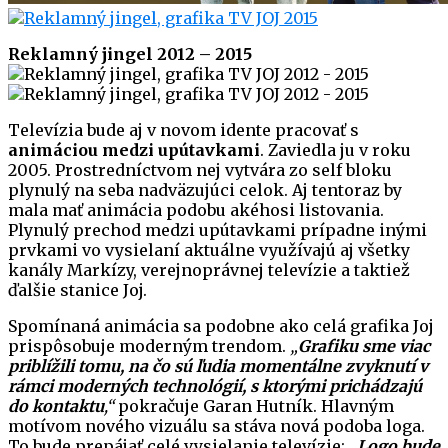
Reklamný jingel 2012 – 2015
Televízia bude aj v novom idente pracovať s
animáciou medzi upútavkami
. Zaviedla ju v roku
2005. Prostredníctvom nej vytvára zo self bloku
plynulý na seba nadväzujúci celok. Aj tentoraz by
mala mať animácia podobu akéhosi listovania.
Plynulý prechod medzi upútavkami prípadne inými
prvkami vo vysielaní aktuálne využívajú aj všetky
kanály Markízy, verejnoprávnej televízie a taktiež
ďalšie stanice Joj.
Spomínaná animácia sa podobne ako celá grafika Joj
prispôsobuje moderným trendom.
„
Grafiku sme viac
priblížili tomu, na čo sú ľudia momentálne zvyknutí v
rámci moderných technológií, s ktorými prichádzajú
do kontaktu
,“
pokračuje Garan Hutník. Hlavným
motívom nového vizuálu sa stáva nová podoba loga.
To bude prepájať celé vysielanie televízie:
„
Logo bude