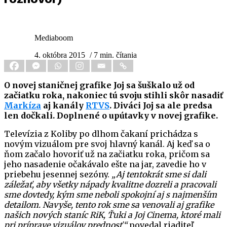
Mediaboom
4. októbra 2015
/ 7 min. čítania
O novej staničnej grafike Joj sa šuškalo už od
začiatku roka, nakoniec tú svoju stihli skôr nasadiť
Markíza
aj kanály
RTVS
. Diváci Joj sa ale predsa
len dočkali. Doplnené o upútavky v novej grafike.
Televízia z Koliby po dlhom čakaní prichádza s
novým vizuálom pre svoj hlavný kanál. Aj keď sa o
ňom začalo hovoriť už na začiatku roka, pričom sa
jeho nasadenie očakávalo ešte na jar, zavedie ho v
priebehu jesennej sezóny.
„Aj tentokrát sme si dali
záležať, aby všetky nápady kvalitne dozreli a pracovali
sme dovtedy, kým sme neboli spokojní aj s najmenším
detailom. Navyše, tento rok sme sa venovali aj grafike
našich nových staníc RiK, Ťuki a Joj Cinema, ktoré mali
pri príprave vizuálov prednosť,“
povedal riaditeľ