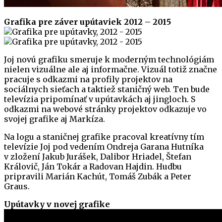
Grafika pre záver upútaviek 2012 – 2015
Joj novú grafiku smeruje k moderným technológiám
nielen vizuálne ale aj informačne. Vizuál totiž značne
pracuje s odkazmi na profily projektov na
sociálnych sieťach a taktiež staničný web. Ten bude
televízia pripomínať v upútavkách aj jingloch. S
odkazmi na webové stránky projektov odkazuje vo
svojej grafike aj Markíza.
Na logu a staničnej grafike pracoval kreatívny tím
televízie Joj pod vedením Ondreja Garana Hutníka
v zložení Jakub Jurášek, Dalibor Hriadel, Štefan
Královič, Ján Tokár a Radovan Hajdin. Hudbu
pripravili Marián Kachút, Tomáš Zubák a Peter
Graus.
Upútavky v novej grafike