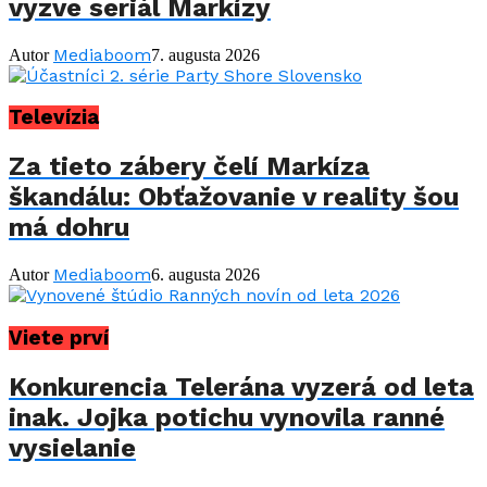
vyzve seriál Markízy
Mediaboom
Autor
7. augusta 2026
Televízia
Za tieto zábery čelí Markíza
škandálu: Obťažovanie v reality šou
má dohru
Mediaboom
Autor
6. augusta 2026
Viete prví
Konkurencia Telerána vyzerá od leta
inak. Jojka potichu vynovila ranné
vysielanie