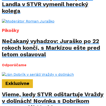
Landla v STVR vymenil herecký
kolega
Pikošky
Nečakaný vyhadzov: Juraško po 22
rokoch končí, s Markízou ešte pred
letom oslavoval
Odporúčame
Exkluzívne
Vieme, kedy STVR odštartuje Vraždy
v dolinách! Novinka s Dobríkom