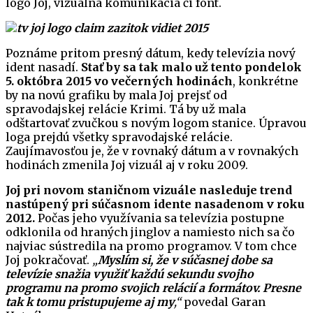
logo Joj, vizuálna komunikácia či font.
Poznáme pritom presný dátum, kedy televízia nový
ident nasadí.
Stať by sa tak malo už tento pondelok
5. októbra 2015 vo večerných hodinách
, konkrétne
by na novú grafiku by mala Joj prejsť od
spravodajskej relácie Krimi. Tá by už mala
odštartovať zvučkou s novým logom stanice. Úpravou
loga prejdú všetky spravodajské relácie.
Zaujímavosťou je, že v rovnaký dátum a v rovnakých
hodinách zmenila Joj vizuál aj v roku 2009.
Joj pri novom staničnom vizuále nasleduje trend
nastúpený pri súčasnom idente nasadenom v roku
2012.
Počas jeho využívania sa televízia postupne
odklonila od hraných jinglov a namiesto nich sa čo
najviac sústredila na promo programov. V tom chce
Joj pokračovať.
„
Myslím si, že v súčasnej dobe sa
televízie snažia využiť každú sekundu svojho
programu na promo svojich relácií a formátov. Presne
tak k tomu pristupujeme aj my
,“
povedal Garan