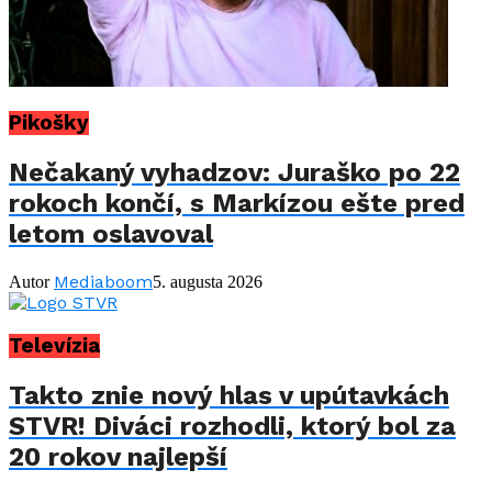
Pikošky
Nečakaný vyhadzov: Juraško po 22
rokoch končí, s Markízou ešte pred
letom oslavoval
Mediaboom
Autor
5. augusta 2026
Televízia
Takto znie nový hlas v upútavkách
STVR! Diváci rozhodli, ktorý bol za
20 rokov najlepší