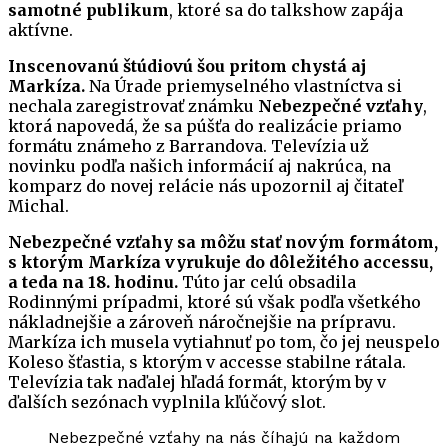
samotné publikum
, ktoré sa do talkshow zapája
aktívne.
Inscenovanú štúdiovú šou pritom chystá aj
Markíza.
Na Úrade priemyselného vlastníctva si
nechala zaregistrovať známku
Nebezpečné vzťahy
,
ktorá napovedá, že sa púšťa do realizácie priamo
formátu známeho z Barrandova. Televízia už
novinku podľa našich informácií aj nakrúca, na
komparz do novej relácie nás upozornil aj čitateľ
Michal.
Nebezpečné vzťahy sa môžu stať novým formátom,
s ktorým Markíza vyrukuje do dôležitého accessu,
a teda na 18. hodinu.
Túto jar celú obsadila
Rodinnými prípadmi, ktoré sú však podľa všetkého
nákladnejšie a zároveň náročnejšie na prípravu.
Markíza ich musela vytiahnuť po tom, čo jej neuspelo
Koleso šťastia, s ktorým v accesse stabilne rátala.
Televízia tak naďalej hľadá formát, ktorým by v
ďalších sezónach vyplnila kľúčový slot.
Nebezpečné vzťahy na nás číhajú na každom