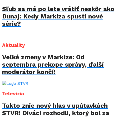
Sľub sa má po lete vrátiť neskôr ako
Dunaj: Kedy Markíza spustí nové
série?
Aktuality
Veľké zmeny v Markíze: Od
septembra prekope správy, ďalší
moderátor končí!
Televízia
Takto znie nový hlas v upútavkách
STVR! Diváci rozhodli, ktorý bol za