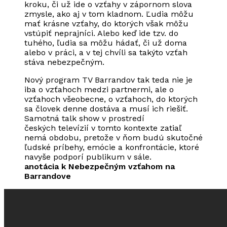
kroku, či už ide o vzťahy v zápornom slova
zmysle, ako aj v tom kladnom. Ľudia môžu
mať krásne vzťahy, do ktorých však môžu
vstúpiť neprajníci. Alebo keď ide tzv. do
tuhého, ľudia sa môžu hádať, či už doma
alebo v práci, a v tej chvíli sa takýto vzťah
stáva nebezpečným.
Nový program TV Barrandov tak teda nie je
iba o vzťahoch medzi partnermi, ale o
vzťahoch všeobecne, o vzťahoch, do ktorých
sa človek denne dostáva a musí ich riešiť.
Samotná talk show v prostredí
českých televízií v tomto kontexte zatiaľ
nemá obdobu, pretože v ňom budú skutočné
ľudské príbehy, emócie a konfrontácie, ktoré
navyše podporí publikum v sále.
anotácia k Nebezpečným vzťahom na
Barrandove