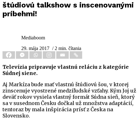
štúdiovú talkshow s inscenovanými
príbehmi!
Mediaboom
29. mája 2017
/ 2 min. čítania
Televízia pripravuje vlastnú reláciu z kategórie
Súdnej siene.
Aj Markíza bude mať vlastnú štúdiovú šou, v ktorej
zinscenuje vyostrené medziľudské vzťahy. Kým Joj už
deväť rokov vysiela vlastný formát Súdna sieň, ktorý
sa v susednom Česku dočkal už množstva adaptácií,
tentoraz by mala inšpirácia prísť z Česka na
Slovensko.