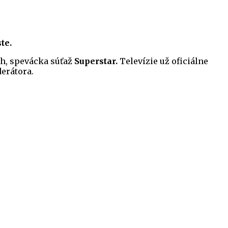
te.
ch, spevácka súťaž
Superstar.
Televízie už oficiálne
derátora.