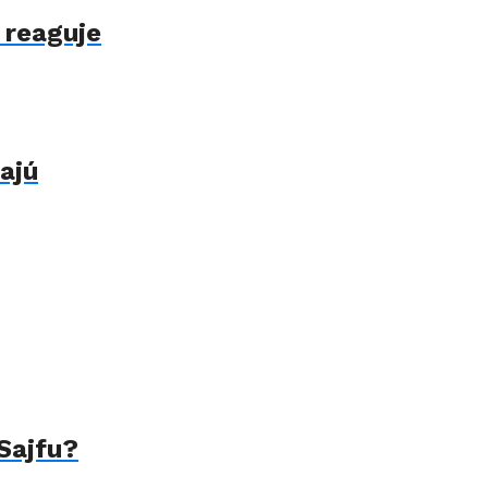
 reaguje
ajú
 Sajfu?