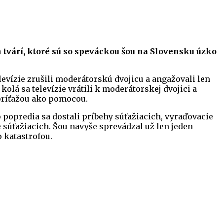
 tvárí, ktoré sú so speváckou šou na Slovensku úzko
evízie zrušili moderátorskú dvojicu a angažovali len
olá sa televízie vrátili k moderátorskej dvojici a
 príťažou ako pomocou.
o popredia sa dostali príbehy súťažiacich, vyraďovacie
e súťažiacich. Šou navyše sprevádzal už len jeden
 katastrofou.