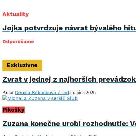
Aktuality
Jojka potvrdzuje návrat bývalého hit
Odporúčame
Exkluzívne
Zvrat v jednej z najhorších prevádzo
Denisa Kokošková / red
Autor
25. júna 2026
Pikošky
Zuzana konečne urobí rozhodnutie: Vo