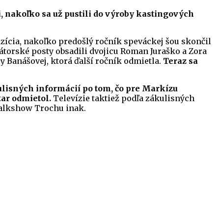
i, nakoľko sa už pustili do výroby kastingových
vizícia, nakoľko predošlý ročník speváckej šou skončil
átorské posty obsadili dvojicu Roman Juraško a Zora
ly Banášovej, ktorá ďalší ročník odmietla.
Teraz sa
lisných informácií po tom, čo pre Markízu
ar odmietol.
Televízie taktiež podľa zákulisných
talkshow Trochu inak.