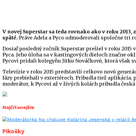
V novej Superstar sa teda rovnako ako v roku 2013, 
späté.
Práve Adela a Pyco odmoderovali spoločne tri r
Dosiaľ posledný ročník Superstar prešiel v roku 2015 
Pyca. Jeho úloha sa v kastingových dieloch značne okli
Pycovi pridali kolegyňu Jitku Nováčkovú, ktorá však 
Televízie v roku 2015 predstavili celkovo novú generá
fázy prebiehali v exteriéroch. Pribudla tiež aplikácia
moderátor, k Pycovi až v živých kolách pribudla česká
Najčítanejšie
Pikošky