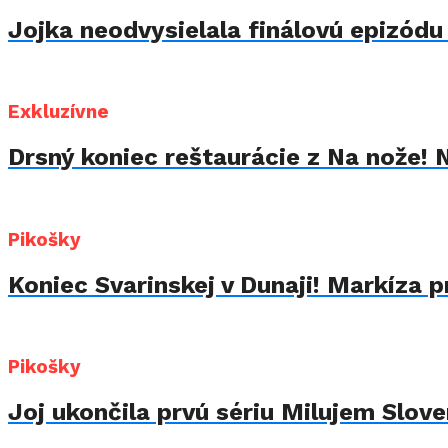
Jojka neodvysielala finálovú epizód
Exkluzívne
Drsný koniec reštaurácie z Na nože! 
Pikošky
Koniec Svarinskej v Dunaji! Markíza p
Pikošky
Joj ukončila prvú sériu Milujem Sloven