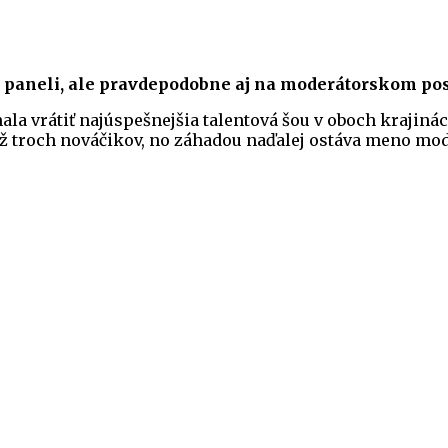
 paneli, ale pravdepodobne aj na moderátorskom pos
la vrátiť najúspešnejšia talentová šou v oboch krajiná
 až troch nováčikov, no záhadou naďalej ostáva meno mo