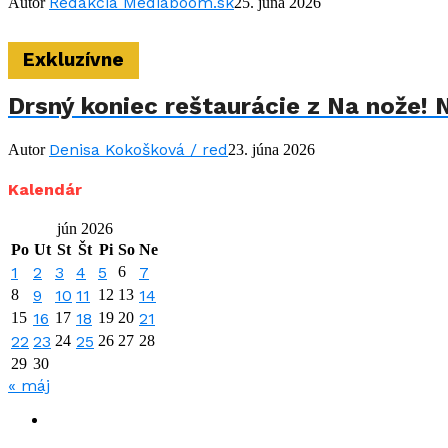
Redakcia Mediaboom.sk
Autor
25. júna 2026
Exkluzívne
Drsný koniec reštaurácie z Na nože! 
Denisa Kokošková / red
Autor
23. júna 2026
Kalendár
jún 2026
Po
Ut
St
Št
Pi
So
Ne
1
2
3
4
5
6
7
8
9
10
11
12
13
14
15
16
17
18
19
20
21
22
23
24
25
26
27
28
29
30
« máj