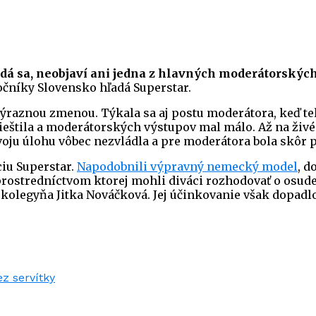
zdá sa, neobjaví ani jedna z hlavných moderátorských
očníky Slovensko hľadá Superstar.
výraznou zmenou. Týkala sa aj postu moderátora, keď tel
eštila a moderátorských výstupov mal málo. Až na živé k
svoju úlohu vôbec nezvládla a pre moderátora bola skôr
ciu Superstar.
Napodobnili výpravný nemecký model
, d
, prostredníctvom ktorej mohli diváci rozhodovať o osud
 kolegyňa Jitka Nováčková. Jej účinkovanie však dopadlo