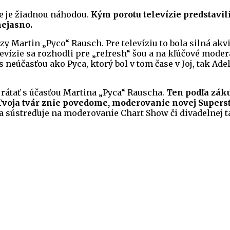
ie je žiadnou náhodou.
Kým porotu televízie predstavil
nejasno.
ízy Martin „Pyco“ Rausch. Pre televíziu to bola silná ak
vízie sa rozhodli pre „refresh“ šou a na kľúčové moder
neúčasťou ako Pyca, ktorý bol v tom čase v Joj, tak Ade
 rátať s účasťou Martina „Pyca“ Rauscha.
Ten podľa záku
 Tvoja tvár znie povedome, moderovanie novej Superst
sa sústreďuje na moderovanie Chart Show či divadelnej 