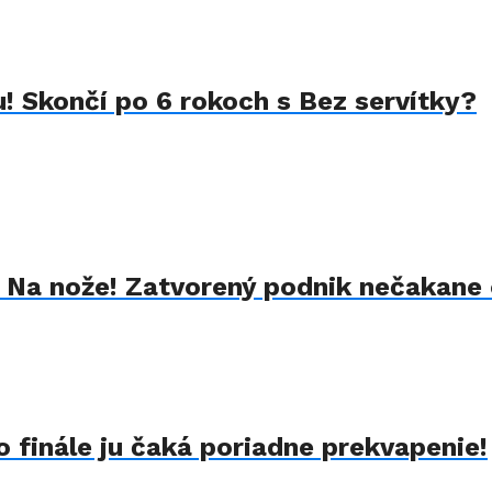
u! Skončí po 6 rokoch s Bez servítky?
k Na nože! Zatvorený podnik nečakane 
 finále ju čaká poriadne prekvapenie!