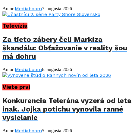
Mediaboom
Autor
7. augusta 2026
Televízia
Za tieto zábery čelí Markíza
škandálu: Obťažovanie v reality šou
má dohru
Mediaboom
Autor
6. augusta 2026
Viete prví
Konkurencia Telerána vyzerá od leta
inak. Jojka potichu vynovila ranné
vysielanie
Mediaboom
Autor
5. augusta 2026