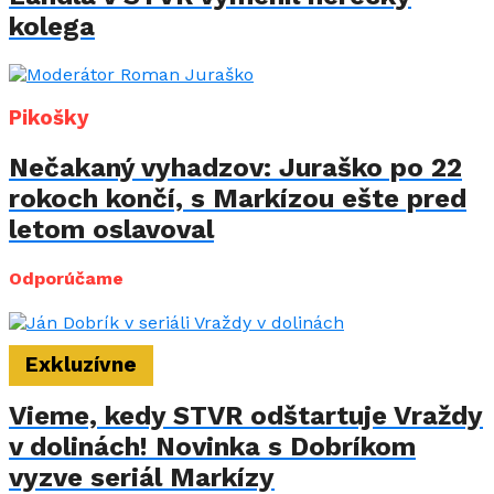
kolega
Pikošky
Nečakaný vyhadzov: Juraško po 22
rokoch končí, s Markízou ešte pred
letom oslavoval
Odporúčame
Exkluzívne
Vieme, kedy STVR odštartuje Vraždy
v dolinách! Novinka s Dobríkom
vyzve seriál Markízy