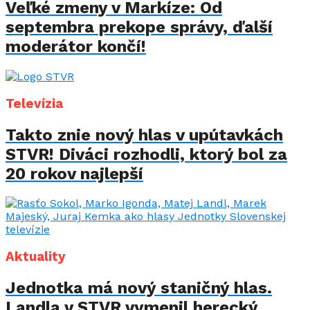
Veľké zmeny v Markíze: Od
septembra prekope správy, ďalší
moderátor končí!
Televízia
Takto znie nový hlas v upútavkách
STVR! Diváci rozhodli, ktorý bol za
20 rokov najlepší
Aktuality
Jednotka má nový staničný hlas.
Landla v STVR vymenil herecký