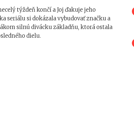
necelý týždeň končí a Joj ďakuje jeho
a seriálu si dokázala vybudovať značku a
lákom silnú divácku základňu, ktorá ostala
sledného dielu.