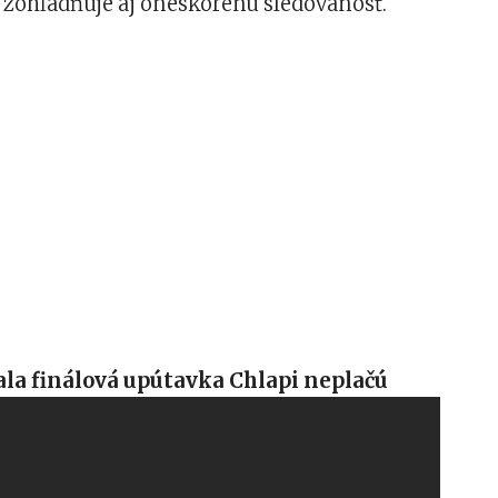
ý zohľadňuje aj oneskorenú sledovanosť.
la finálová upútavka Chlapi neplačú