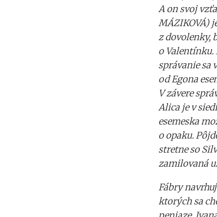
A on svoj vzť
MÁZIKOVÁ) je 
z dovolenky, 
o Valentínku.
správanie sa v
od Egona esem
V závere správ
Alica je v sie
esemeska možn
o opaku. Pôjd
stretne so Sil
zamilovaná u
Fábry navrhu
ktorých sa ch
peniaze. Ivan