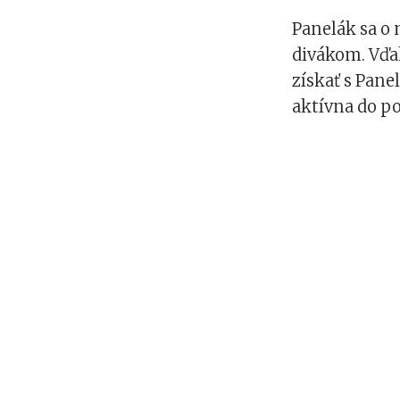
Panelák sa o 
divákom. Vďak
získať s Pane
aktívna do po