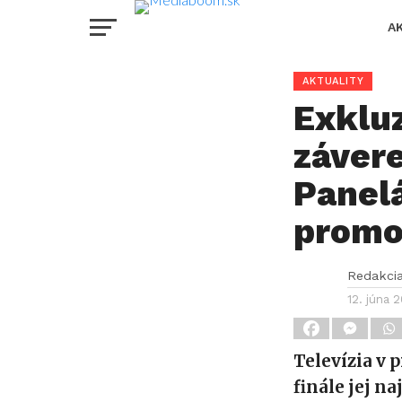
A
AKTUALITY
Exkluz
záver
Panelá
promo 
Redakci
12. júna 
Televízia v 
finále jej n