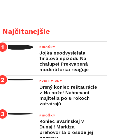
Najčítanejšie
PIKOŠKY
Jojka neodvysielala
finálovú epizódu Na
chalupe! Prekvapená
moderátorka reaguje
EXKLUZÍVNE
Drsný koniec reštaurácie
z Na nože! Nahnevaní
majitelia po 8 rokoch
zatvárajú
PIKOŠKY
Koniec Svarinskej v
Dunaji! Markíza
prehovorila o osude jej