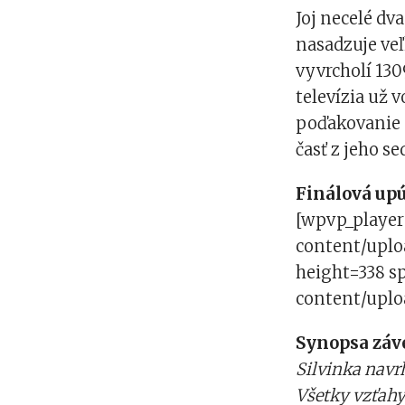
Joj necelé dv
nasadzuje veľ
vyvrcholí 130
televízia už 
poďakovanie d
časť z jeho s
Finálová up
[wpvp_player
content/uplo
height=338 s
content/uplo
Synopsa záv
Silvinka navr
Všetky vzťahy