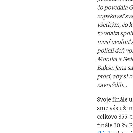
čo povedala Go
zopakovať svad
všetkým, čo k 
to vďaka spol
musí uvoľniť 
polícii deň v
Monika a Fedo
Bakše. Jana s
prosí, aby si 
zavraždili…
Svoje finále 
sme vás už in
celkovo 355-t
finále 30 %. 