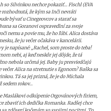
ah so Silvinkou nechce pokaziť… Fischl (EVA
rozhodnutá, že kým sa Inči nevráti
bude bývať u Cinegeovcov a starať sa
 Ivana sa Goranovi ospravedlní za svoje
oči nemu a povie mu, že ho ľúbi. Alica dostáva
esku, že ju večer očakáva v kancelárii.
y je napísané: „Rachel, som proste do teba!
dmom nebi, aj keď neskôr jej dôjde, že tá
o nebola určená jej. Baby ju presviedčajú
e večer Alica na stretnutie s Egonom? Baška sa
vinkou. Tá sa jej prizná, že je do Michala
ž sedem rokov…
je Maslákovi odkúpenie Orgovánových firiem,
ce zbaviť ich dedička Romanka. Radšej chce
a sa zdôverí kočenám so svojimi pocitmi. To,