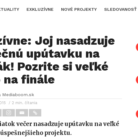
KTUALITY
EXKLUZÍVNE
NOVÉ PROJEKTY
SLEDOVANOSŤ
ívne: Joj nasadzuje
ečnú upútavku na
k! Pozrite si veľké
na finále
a Mediaboom.sk
2015
/ 2 min. čítania
piatok večer nasadzuje upútavku na veľké
ajúspešnejšieho projektu.