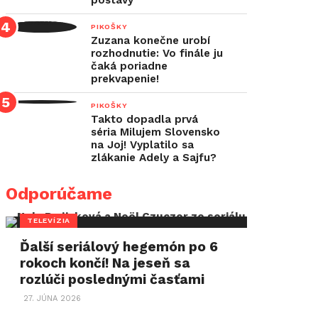
postavy
PIKOŠKY
Zuzana konečne urobí
rozhodnutie: Vo finále ju
čaká poriadne
prekvapenie!
PIKOŠKY
Takto dopadla prvá
séria Milujem Slovensko
na Joj! Vyplatilo sa
zlákanie Adely a Sajfu?
Odporúčame
TELEVÍZIA
Ďalší seriálový hegemón po 6
rokoch končí! Na jeseň sa
rozlúči poslednými časťami
27. JÚNA 2026