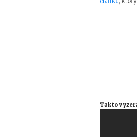
článku
, ktor
Takto vyzera