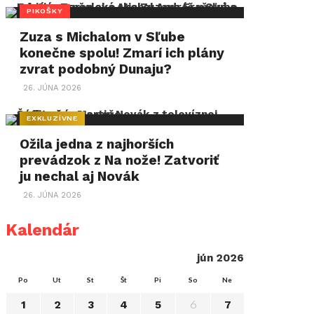
PIKOŠKY
Zuza s Michalom v Sľube
konečne spolu! Zmarí ich plány
zvrat podobný Dunaju?
26. JÚNA 2026
EXKLUZÍVNE
Ožila jedna z najhorších
prevádzok z Na nože! Zatvoriť
ju nechal aj Novák
26. JÚNA 2026
Kalendár
jún 2026
Po
Ut
St
Št
Pi
So
Ne
6
1
2
3
4
5
7