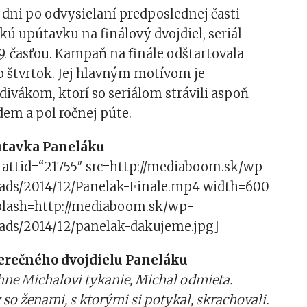
a dni po odvysielaní predposlednej časti
kú upútavku na finálový dvojdiel, seriál
9. časťou. Kampaň na finále odštartovala
vo štvrtok. Jej hlavným motívom je
ivákom, ktorí so seriálom strávili aspoň
edem a pol ročnej púte.
útavka Paneláku
 attid=“21755″ src=http://mediaboom.sk/wp-
ads/2014/12/Panelak-Finale.mp4 width=600
plash=http://mediaboom.sk/wp-
ads/2014/12/panelak-dakujeme.jpg]
erečného dvojdielu Paneláku
hne Michalovi tykanie, Michal odmieta.
 so ženami, s ktorými si potykal, skrachovali.