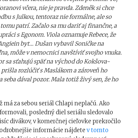
ranovi včera, nie je pravda. Zdeněk si chce
bu s Julkou, tentoraz nie formálne, ale so
tomu patrí. Začalo sa mu dariť aj finančne, a
upráci s Egonom. Viola oznamuje Rebece, že
Angiein byt… Dušan vybavil Soničke na
oľna, môže v nemocnici navštíviť svojho vnuka.
r sa sťahujú späť na východ do Kokšova-
a prišla rozlúčiť s Maslákom a zároveň ho
na seba dával pozor. Mala totiž živý sen, že ho
už má za sebou seriál Chlapi neplačú. Ako
formovali, posledný diel seriálu sledovalo
isíc divákov, v komerčnej cieľovke prekročilo
Podrobnejšie informácie nájdete
v tomto