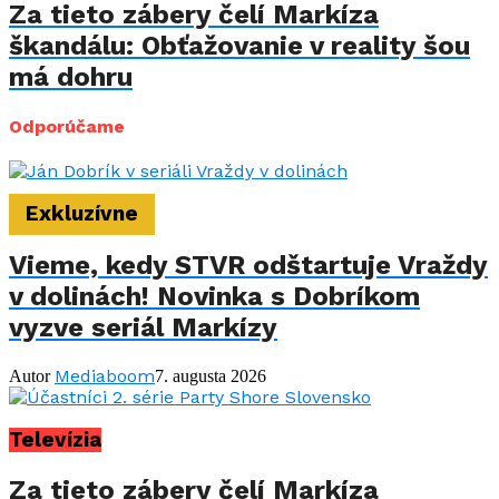
Za tieto zábery čelí Markíza
škandálu: Obťažovanie v reality šou
má dohru
Odporúčame
Exkluzívne
Vieme, kedy STVR odštartuje Vraždy
v dolinách! Novinka s Dobríkom
vyzve seriál Markízy
Mediaboom
Autor
7. augusta 2026
Televízia
Za tieto zábery čelí Markíza