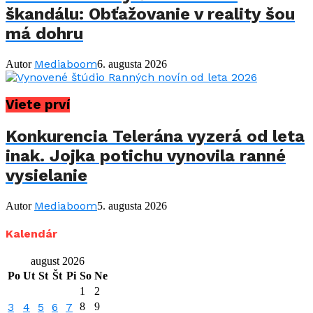
škandálu: Obťažovanie v reality šou
má dohru
Mediaboom
Autor
6. augusta 2026
Viete prví
Konkurencia Telerána vyzerá od leta
inak. Jojka potichu vynovila ranné
vysielanie
Mediaboom
Autor
5. augusta 2026
Kalendár
august 2026
Po
Ut
St
Št
Pi
So
Ne
1
2
3
4
5
6
7
8
9