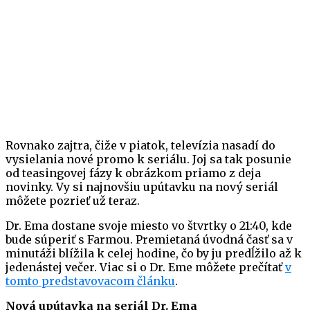
Rovnako zajtra, čiže v piatok, televízia nasadí do
vysielania nové promo k seriálu. Joj sa tak posunie
od teasingovej fázy k obrázkom priamo z deja
novinky. Vy si najnovšiu upútavku na nový seriál
môžete pozrieť už teraz.
Dr. Ema dostane svoje miesto vo štvrtky o 21:40, kde
bude súperiť s Farmou. Premietaná úvodná časť sa v
minutáži blížila k celej hodine, čo by ju predĺžilo až k
jedenástej večer. Viac si o Dr. Eme môžete prečítať
v
tomto predstavovacom článku
.
Nová upútavka na seriál Dr. Ema