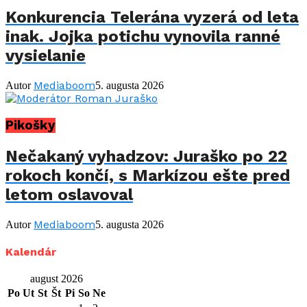
Konkurencia Telerána vyzerá od leta
inak. Jojka potichu vynovila ranné
vysielanie
Mediaboom
Autor
5. augusta 2026
Pikošky
Nečakaný vyhadzov: Juraško po 22
rokoch končí, s Markízou ešte pred
letom oslavoval
Mediaboom
Autor
5. augusta 2026
Kalendár
august 2026
Po
Ut
St
Št
Pi
So
Ne