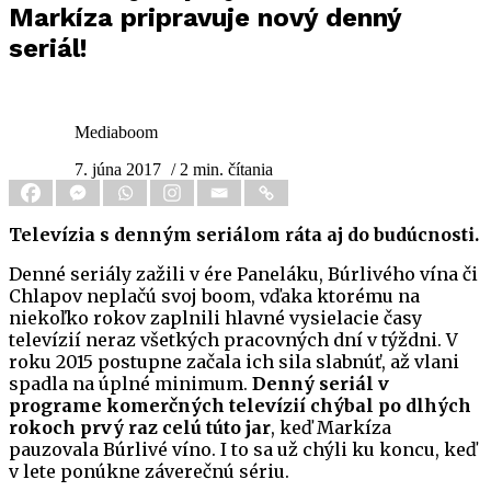
Markíza pripravuje nový denný
seriál!
Mediaboom
7. júna 2017
/ 2 min. čítania
Televízia s denným seriálom ráta aj do budúcnosti.
Denné seriály zažili v ére Paneláku, Búrlivého vína či
Chlapov neplačú svoj boom, vďaka ktorému na
niekoľko rokov zaplnili hlavné vysielacie časy
televízií neraz všetkých pracovných dní v týždni. V
roku 2015 postupne začala ich sila slabnúť, až vlani
spadla na úplné minimum.
Denný seriál v
programe komerčných televízií chýbal po dlhých
rokoch prvý raz celú túto jar
, keď Markíza
pauzovala Búrlivé víno. I to sa už chýli ku koncu, keď
v lete ponúkne záverečnú sériu.