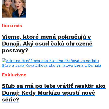
Iba u nás
Vieme, ktoré mená pokračujú v
Dunaji. Aký osud čaká ohrozené
postavy?
Exkluzívne
Sľub sa má po lete vrátiť neskôr ako
Dunaj: Kedy Markíza spustí nové
série?