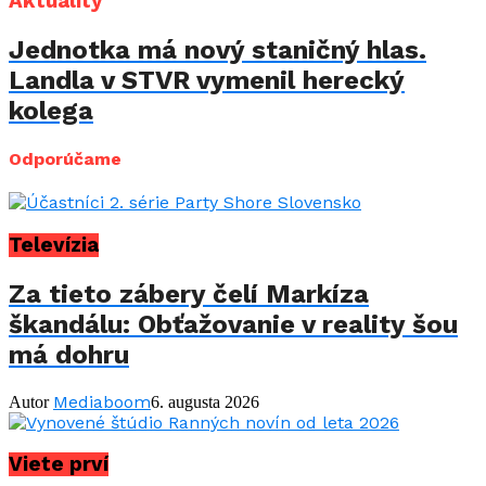
Aktuality
Jednotka má nový staničný hlas.
Landla v STVR vymenil herecký
kolega
Odporúčame
Televízia
Za tieto zábery čelí Markíza
škandálu: Obťažovanie v reality šou
má dohru
Mediaboom
Autor
6. augusta 2026
Viete prví