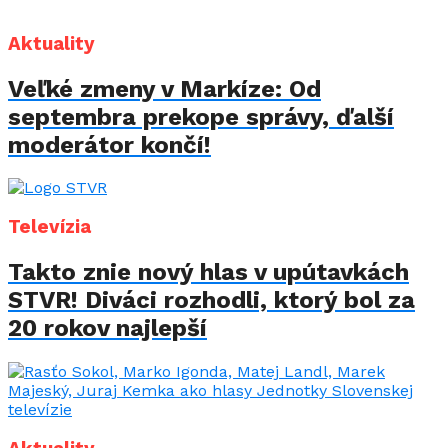
Aktuality
Veľké zmeny v Markíze: Od
septembra prekope správy, ďalší
moderátor končí!
Televízia
Takto znie nový hlas v upútavkách
STVR! Diváci rozhodli, ktorý bol za
20 rokov najlepší