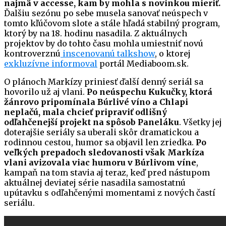
najmä v accesse, kam by mohla s novinkou mieriť.
Ďalšiu sezónu po sebe musela sanovať neúspech v
tomto kľúčovom slote a stále hľadá stabilný program,
ktorý by na 18. hodinu nasadila. Z aktuálnych
projektov by do tohto času mohla umiestniť novú
kontroverznú
inscenovanú talkshow
, o ktorej
exkluzívne informoval
portál Mediaboom.sk.
O plánoch Markízy priniesť ďalší denný seriál sa
hovorilo už aj vlani.
Po neúspechu Kukučky, ktorá
žánrovo pripomínala Búrlivé víno a Chlapi
neplačú, mala chcieť pripraviť odlišný
odľahčenejší projekt na spôsob Paneláku
. Všetky jej
doterajšie seriály sa uberali skôr dramatickou a
rodinnou cestou, humor sa objavil len zriedka.
Po
veľkých prepadoch sledovanosti však Markíza
vlani avizovala viac humoru v Búrlivom víne
,
kampaň na tom stavia aj teraz, keď pred nástupom
aktuálnej deviatej série nasadila samostatnú
upútavku s odľahčenými momentami z nových častí
seriálu.