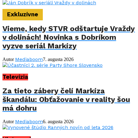
Exkluzívne
Vieme, kedy STVR odštartuje Vraždy
v dolinách! Novinka s Dobríkom
vyzve seriál Markízy
Mediaboom
Autor
7. augusta 2026
Televízia
Za tieto zábery čelí Markíza
škandálu: Obťažovanie v reality šou
má dohru
Mediaboom
Autor
6. augusta 2026