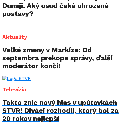
Dunaji. Aký osud čaká ohrozené
postavy?
Aktuality
Veľké zmeny v Markíze: Od
septembra prekope správy, ďalší
moderátor končí!
Televízia
Takto znie nový hlas v upútavkách
STVR! Diváci rozhodli, ktorý bol za
20 rokov najlepší