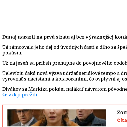
Dunaj narazil na prvú stratu aj bez výraznejšej kon
Tá rámcovala jeho dej od úvodných častí a dlho sa špek
pokúsia.
Už na jeseň sa príbeh prehupne do povojnového obdob
Televíziu čaká nová výzva udržať seriálové tempo a dr
vyrovnať s nacistami a kolaborantmi, čo ovplyvní aj o
Divákov sa Markíza pokúsi nalákať návratom pôvodnej
že v deji prežili
.
Zom
Čít