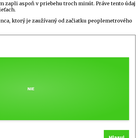
am zapli aspoň v priebehu troch minút. Práve tento údaj
ieťach.
ca, ktorý je zaužívaný od začiatku peoplemetrového
NIE
Hlasuj