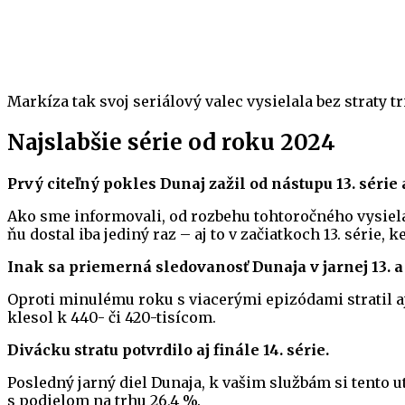
Markíza tak svoj seriálový valec vysielala bez straty tr
Najslabšie série od roku 2024
Prvý citeľný pokles Dunaj zažil od nástupu 13. série 
Ako sme informovali, od rozbehu tohtoročného vysiela
ňu dostal iba jediný raz – aj to v začiatkoch 13. série, 
Inak sa priemerná sledovanosť Dunaja v jarnej 13. a 1
Oproti minulému roku s viacerými epizódami stratil aj 
klesol k 440- či 420-tisícom.
Divácku stratu potvrdilo aj finále 14. série.
Posledný jarný diel Dunaja, k vašim službám si tento 
s podielom na trhu 26,4 %.