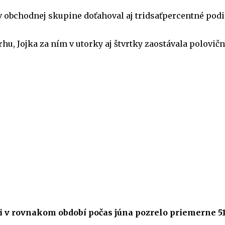
j v obchodnej skupine doťahoval aj tridsaťpercentné pod
hu, Jojka za ním v utorky aj štvrtky zaostávala polovi
si v rovnakom období počas júna pozrelo priemerne 516