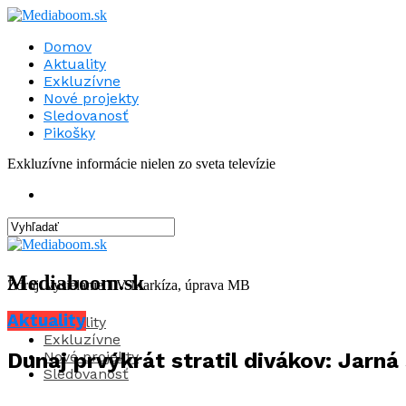
Domov
Aktuality
Exkluzívne
Nové projekty
Sledovanosť
Pikošky
Exkluzívne informácie nielen zo sveta televízie
Mediaboom.sk
Zdroj: vysielanie TV Markíza, úprava MB
Aktuality
Aktuality
Exkluzívne
Nové projekty
Dunaj prvýkrát stratil divákov: Jarná s
Sledovanosť