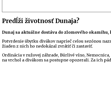
Predĺži životnosť Dunaja?
Dunaj sa aktuálne dostáva do zlomového okamihu, k
Potvrdenie úbytku divákov naprieč celou sezónou nazna
žiaden z nich ho nedokázal zvrátiť či zastaviť.
Ordinácia v ružovej záhrade, Búrlivé víno, Nemocnica, 
na vrchol a divákom sa postupne opozerali. Za ich pá