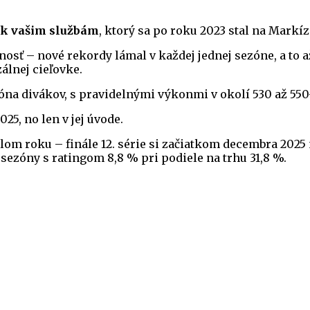
 k vašim službám
, ktorý sa po roku 2023 stal na Mar
sť – nové rekordy lámal v každej jednej sezóne, a to až 
álnej cieľovke.
óna divákov, s pravidelnými výkonmi v okolí 530 až 550-
25, no len v jej úvode.
m roku – finále 12. série si začiatkom decembra 2025 n
ezóny s ratingom 8,8 % pri podiele na trhu 31,8 %.