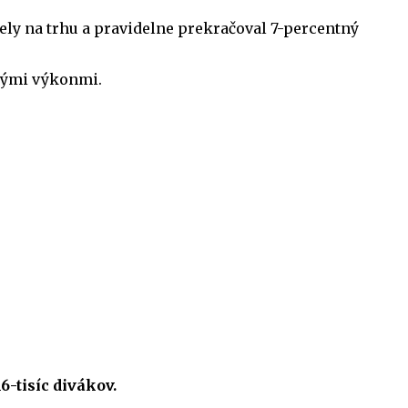
iely na trhu a pravidelne prekračoval 7-percentný
čnými výkonmi.
-tisíc divákov.