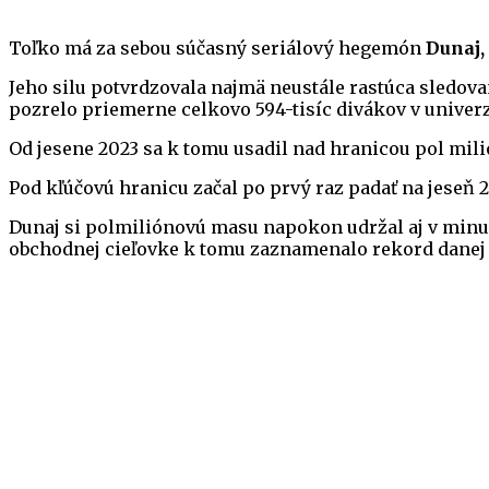
Toľko má za sebou súčasný seriálový hegemón
Dunaj,
Jeho silu potvrdzovala najmä neustále rastúca sledovano
pozrelo priemerne celkovo 594-tisíc divákov v univerz
Od jesene 2023 sa k tomu usadil nad hranicou pol mili
Pod kľúčovú hranicu začal po prvý raz padať na jeseň 20
Dunaj si polmiliónovú masu napokon udržal aj v minulo
obchodnej cieľovke k tomu zaznamenalo rekord danej s