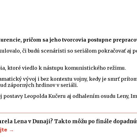
kurencie, pričom sa jeho tvorcovia postupne prepracov
ulovalo, či budú scenáristi so seriálom pokračovať aj po
ia, ktoré viedlo k nástupu komunistického režimu.
amatický vývoj i bez kontextu vojny, kedy je smrť prít
sud záporných hrdinov v seriáli.
 postavy Leopolda Kučeru aj odhalením osudu Leny, Im
rela Lena v Dunaji? Takto môžu po finále dopadnú
ajte →