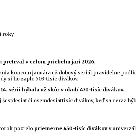
i roky.
a pretrval v celom priebehu jari 2026.
nia koncom januára už dobový seriál pravidelne podliez
kedy si ho zaplo 503-tisíc divákov.
4. sérii hýbala už skôr v okolí 470-tisíc divákov.
šesťdesiat či osemdesiattisíc divákov, keď sa neraz hýb
utorok pozrelo
priemerne 450-tisíc divákov
v univerzál