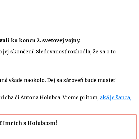
ali ku koncu 2. svetovej vojny.
 jej skončení. Sledovanosť rozhodla, že sa o to
omná všade naokolo. Dej sa zároveň bude musieť
richa či Antona Holubca. Vieme pritom,
aká je šanca,
ť Imrich s Holubcom!