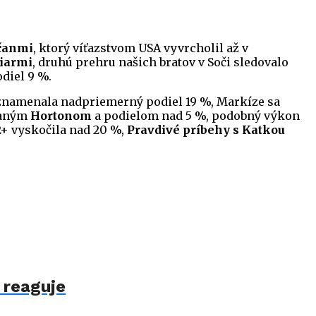
čanmi
, ktorý víťazstvom USA vyvrcholil až v
čiarmi
, druhú prehru našich bratov v Soči sledovalo
diel 9 %.
namenala nadpriemerný podiel 19 %, Markíze sa
ovaným
Hortonom
a podielom nad 5 %, podobný výkon
2+ vyskočila nad 20 %,
Pravdivé príbehy s Katkou
 reaguje