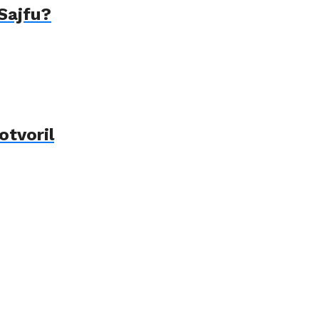
 Sajfu?
otvoril