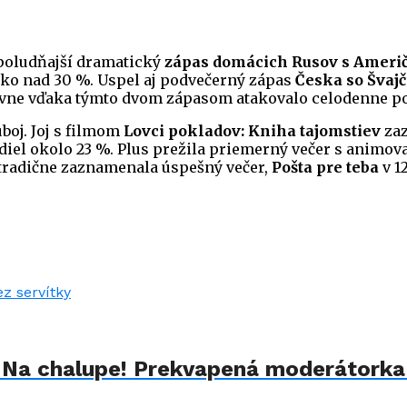
poludňajší dramatický
zápas domácich Rusov s Ameri
ko nad 30 %. Uspel aj podvečerný zápas
Česka so Švaj
lavne vďaka týmto dvom zápasom atakovalo celodenne po
boj. Joj s filmom
Lovci pokladov: Kniha tajomstiev
zaz
podiel okolo 23 %. Plus prežila priemerný večer s anim
tradične zaznamenala úspešný večer,
Pošta pre teba
v 1
u Na chalupe! Prekvapená moderátorka