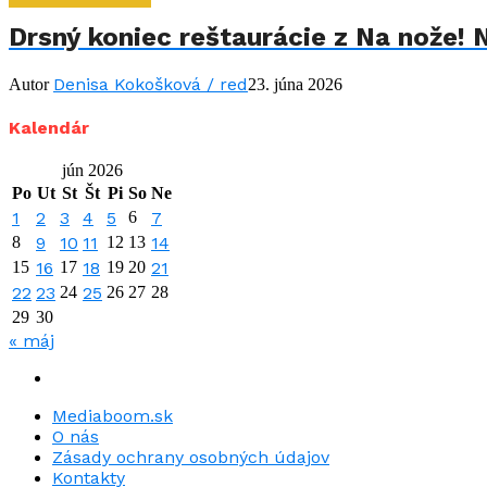
Drsný koniec reštaurácie z Na nože! 
Denisa Kokošková / red
Autor
23. júna 2026
Kalendár
jún 2026
Po
Ut
St
Št
Pi
So
Ne
1
2
3
4
5
6
7
8
9
10
11
12
13
14
15
16
17
18
19
20
21
22
23
24
25
26
27
28
29
30
« máj
Mediaboom.sk
O nás
Zásady ochrany osobných údajov
Kontakty