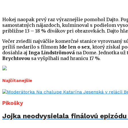
Hokej naopak prvý raz výraznejšie pomohol Dajto. Po
samostatných nájazdoch, kulminoval s podielom vyso
približne 13 – 18 % divákov pri obrazovkách. Dajto h
Večer zviedli najväčšie komerčné stanice vyrovnaný sú
príliš nedarilo s filmom
Ide len o sex
, ktorý získal 
dosiahla aj
Inga Lindströmová
na Dome. Jednotka už 
Brychtovou
sa vyšplhali nad hranicu 17 %.
Najčítanejšie
Pikošky
Jojka neodvysielala finálovú epizód