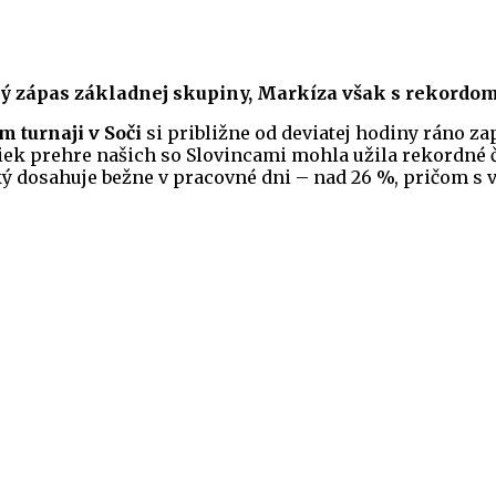
uhý zápas základnej skupiny, Markíza však s rekordom
 turnaji v Soči
si približne od deviatej hodiny ráno za
riek prehre našich so Slovincami mohla užila rekordné 
ký dosahuje bežne v pracovné dni – nad 26 %, pričom s