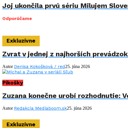
Joj ukončila prvú sériu Milujem Sloven
Odporúčame
Exkluzívne
Zvrat v jednej z najhorších prevádzo
Denisa Kokošková / red
Autor
25. júna 2026
Pikošky
Zuzana konečne urobí rozhodnutie: Vo
Redakcia Mediaboom.sk
Autor
25. júna 2026
Exkluzívne