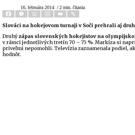
16. februára 2014
/ 2 min. čítania
Slováci na hokejovom turnaji v Soči prehrali aj dr
Druhý
zápas slovenských hokejistov na olympijskom
v rámci jednotlivých tretín 70 – 75 %. Markíza si nap
priveľmi nepomohli. Televízia zaznamenala podiel, a
hodnôt.