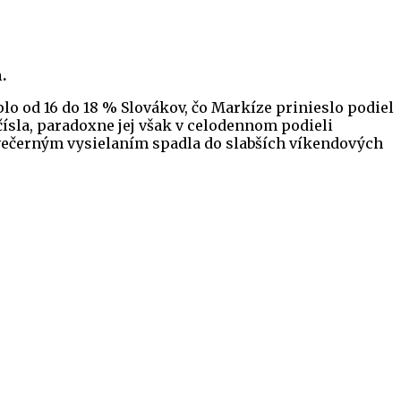
.
plo od 16 do 18 % Slovákov, čo Markíze prinieslo podiel
čísla, paradoxne jej však v celodennom podieli
 večerným vysielaním spadla do slabších víkendových