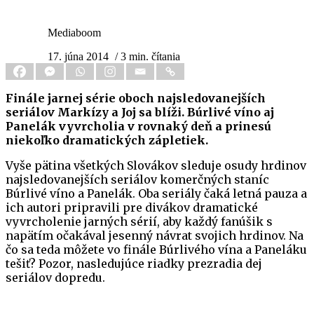
Mediaboom
17. júna 2014
/ 3 min. čítania
Finále jarnej série oboch najsledovanejších
seriálov Markízy a Joj sa blíži. Búrlivé víno aj
Panelák vyvrcholia v rovnaký deň a prinesú
niekoľko dramatických zápletiek.
Vyše pätina všetkých Slovákov sleduje osudy hrdinov
najsledovanejších seriálov komerčných staníc
Búrlivé víno a Panelák. Oba seriály čaká letná pauza a
ich autori pripravili pre divákov dramatické
vyvrcholenie jarných sérií, aby každý fanúšik s
napätím očakával jesenný návrat svojich hrdinov. Na
čo sa teda môžete vo finále Búrlivého vína a Paneláku
tešiť? Pozor, nasledujúce riadky prezradia dej
seriálov dopredu.