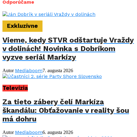
Odporúčame
Exkluzívne
Vieme, kedy STVR odštartuje Vraždy
v dolinách! Novinka s Dobríkom
vyzve seriál Markízy
Mediaboom
Autor
7. augusta 2026
Televízia
Za tieto zábery čelí Markíza
škandálu: Obťažovanie v reality šou
má dohru
Mediaboom
Autor
6. augusta 2026