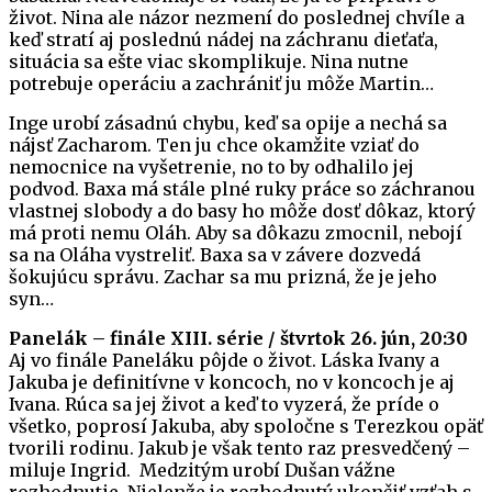
život. Nina ale názor nezmení do poslednej chvíle a
keď stratí aj poslednú nádej na záchranu dieťaťa,
situácia sa ešte viac skomplikuje. Nina nutne
potrebuje operáciu a zachrániť ju môže Martin…
Inge urobí zásadnú chybu, keď sa opije a nechá sa
nájsť Zacharom. Ten ju chce okamžite vziať do
nemocnice na vyšetrenie, no to by odhalilo jej
podvod. Baxa má stále plné ruky práce so záchranou
vlastnej slobody a do basy ho môže dosť dôkaz, ktorý
má proti nemu Oláh. Aby sa dôkazu zmocnil, nebojí
sa na Oláha vystreliť. Baxa sa v závere dozvedá
šokujúcu správu. Zachar sa mu prizná, že je jeho
syn…
Panelák – finále XIII. série / štvrtok 26. jún, 20:30
Aj vo finále Paneláku pôjde o život. Láska Ivany a
Jakuba je definitívne v koncoch, no v koncoch je aj
Ivana. Rúca sa jej život a keď to vyzerá, že príde o
všetko, poprosí Jakuba, aby spoločne s Terezkou opäť
tvorili rodinu. Jakub je však tento raz presvedčený –
miluje Ingrid. Medzitým urobí Dušan vážne