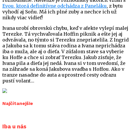
rozhodnutie. Nielenže je rozhodnutý ukončiť vzťah s
Evou, ktorá definitívne odchádza z Paneláku
, z bytu
vyhodí aj Soňu. Má ich plné zuby a nechce ich už
nikdy viac vidieť!
Ivana urobí obrovskú chybu, keď v afekte vylepí malej
Terezke. Tá vychvaľovala Hoffin piknik a ešte jej aj
odvrávala, no týmto si Terezku znepriatelila. Z Ingrid
a Jakuba sa k tomu stáva rodina a Ivana neprichádza
iba o muža, ale aj o dieťa. V zúfalom stave sa vyberie
ku Hoffe a chce si zobrať Terezku. Jakub zisťuje, že
Ivana pila a dieťa jej nedá. Ivana si v tom uvedomí, že
na záhrade sa koná Jakubova svadba s Hoffou. Ako v
tranze nasadne do auta a uprostred cesty odrazu
pustí volant…
Najčítanejšie
Iba u nás