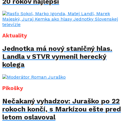
20 rokov najlepší
Aktuality
Jednotka má nový staničný hlas.
Landla v STVR vymenil herecký
kolega
Pikošky
Nečakaný vyhadzov: Juraško po 22
rokoch končí, s Markízou ešte pred
letom oslavoval