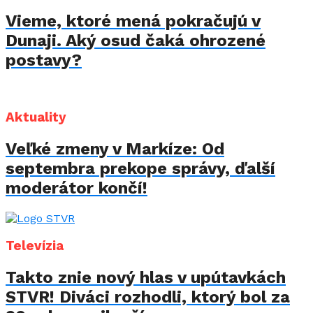
Vieme, ktoré mená pokračujú v
Dunaji. Aký osud čaká ohrozené
postavy?
Aktuality
Veľké zmeny v Markíze: Od
septembra prekope správy, ďalší
moderátor končí!
Televízia
Takto znie nový hlas v upútavkách
STVR! Diváci rozhodli, ktorý bol za