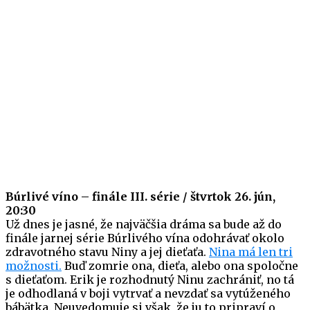
Búrlivé víno – finále III. série / štvrtok 26. jún,
20:30
Už dnes je jasné, že najväčšia dráma sa bude až do
finále jarnej série Búrlivého vína odohrávať okolo
zdravotného stavu Niny a jej dieťaťa.
Nina má len tri
možnosti.
Buď zomrie ona, dieťa, alebo ona spoločne
s dieťaťom. Erik je rozhodnutý Ninu zachrániť, no tá
je odhodlaná v boji vytrvať a nevzdať sa vytúženého
bábätka. Neuvedomuje si však, že ju to pripraví o