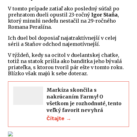
V tomto prípade zatiaľ ako posledný súťaž po
prehratom dueli opustil 23-ročný
Igor Staňa
,
ktorý minulú nedeľu nestačil na 29-ročného
Romana Perašína.
Ich duel bol doposiaľ najatraktívnejší v celej
sérii a Staňov odchod najemotívnejší.
V týždeň, kedy sa ocitol v duelantskej chatke,
totiž na statok prišla ako banditka jeho bývalá
priateľka, s ktorou tvoril pár ešte v tomto roku.
Blízko však majú k sebe doteraz.
Markíza skončila s
nakrúcaním Farmy! O
všetkom je rozhodnuté, tento
veľký favorit nevyhrá
Čítajte →