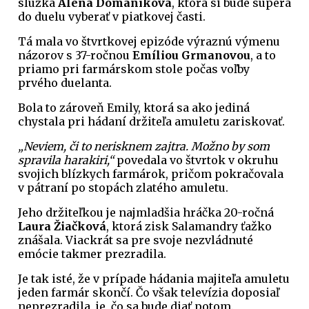
slúžka
Alena Domániková
, ktorá si bude súpera
do duelu vyberať v piatkovej časti.
Tá mala vo štvrtkovej epizóde výraznú výmenu
názorov s 37-ročnou
Emíliou Grmanovou
, a to
priamo pri farmárskom stole počas voľby
prvého duelanta.
Bola to zároveň Emily, ktorá sa ako jediná
chystala pri hádaní držiteľa amuletu zariskovať.
„Neviem, či to nerisknem zajtra. Možno by som
spravila harakiri,“
povedala vo štvrtok v okruhu
svojich blízkych farmárok, pričom pokračovala
v pátraní po stopách zlatého amuletu.
Jeho držiteľkou je najmladšia hráčka 20-ročná
Laura Žiačková
, ktorá zisk Salamandry ťažko
znášala. Viackrát sa pre svoje nezvládnuté
emócie takmer prezradila.
Je tak isté, že v prípade hádania majiteľa amuletu
jeden farmár skončí. Čo však televízia doposiaľ
neprezradila, je, čo sa bude diať potom.