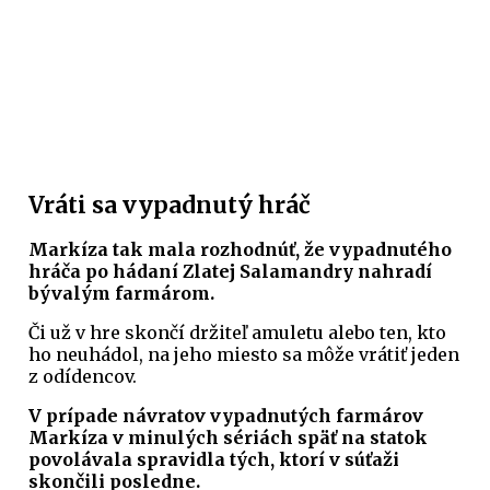
Vráti sa vypadnutý hráč
Markíza tak mala rozhodnúť, že vypadnutého
hráča po hádaní Zlatej Salamandry nahradí
bývalým farmárom.
Či už v hre skončí držiteľ amuletu alebo ten, kto
ho neuhádol, na jeho miesto sa môže vrátiť jeden
z odídencov.
V prípade návratov vypadnutých farmárov
Markíza v minulých sériách späť na statok
povolávala spravidla tých, ktorí v súťaži
skončili posledne.