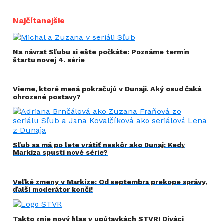
Najčítanejšie
Na návrat Sľubu si ešte počkáte: Poznáme termín
štartu novej 4. série
Vieme, ktoré mená pokračujú v Dunaji. Aký osud čaká
ohrozené postavy?
Sľub sa má po lete vrátiť neskôr ako Dunaj: Kedy
Markíza spustí nové série?
Veľké zmeny v Markíze: Od septembra prekope správy,
ďalší moderátor končí!
Takto znie nový hlas v upútavkách STVR! Diváci