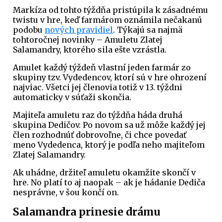
Markíza od tohto týždňa pristúpila k zásadnému
twistu v hre, keď farmárom oznámila nečakanú
podobu
nových pravidiel
. Týkajú sa najmä
tohtoročnej novinky – Amuletu Zlatej
Salamandry, ktorého sila ešte vzrástla.
Amulet každý týždeň vlastní jeden farmár zo
skupiny tzv. Vydedencov, ktorí sú v hre ohrození
najviac. Všetci jej členovia totiž v 13. týždni
automaticky v súťaži skončia.
Majiteľa amuletu raz do týždňa háda druhá
skupina Dedičov. Po novom sa už môže každý jej
člen rozhodnúť dobrovoľne, či chce povedať
meno Vydedenca, ktorý je podľa neho majiteľom
Zlatej Salamandry.
Ak uhádne, držiteľ amuletu okamžite skončí v
hre. No platí to aj naopak – ak je hádanie Dediča
nesprávne, v šou končí on.
Salamandra prinesie drámu