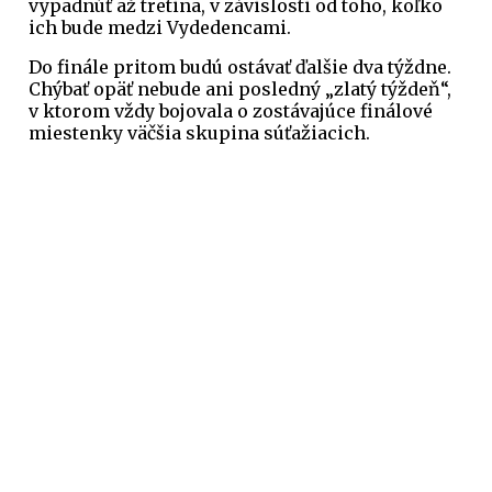
vypadnúť až tretina, v závislosti od toho, koľko
ich bude medzi Vydedencami.
Do finále pritom budú ostávať ďalšie dva týždne.
Chýbať opäť nebude ani posledný „zlatý týždeň“,
v ktorom vždy bojovala o zostávajúce finálové
miestenky väčšia skupina súťažiacich.