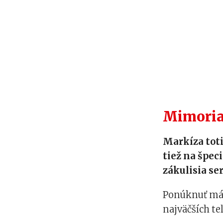
Mimoria
Markíza tot
tiež na špec
zákulisia ser
Ponúknuť má 
najväčších te