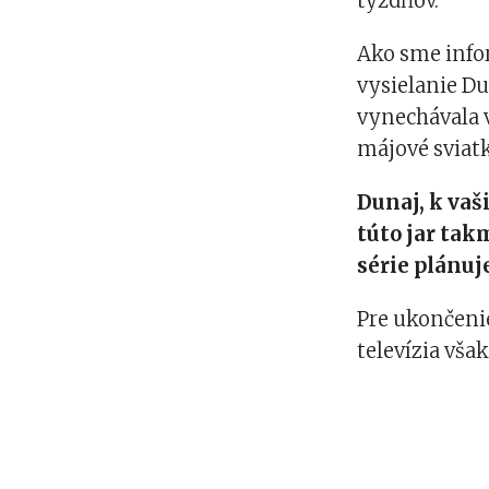
týždňov.
Ako sme info
vysielanie Du
vynechávala 
májové sviatk
Dunaj, k va
túto jar takm
série plánuje
Pre ukončenie
televízia vša