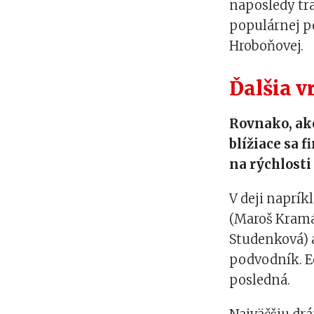
naposledy tr
populárnej p
Hroboňovej.
Ďalšia v
Rovnako, ako
blížiace sa 
na rýchlosti
V deji naprík
(Maroš Kramár
Studenková) a
podvodník. Ed
posledná.