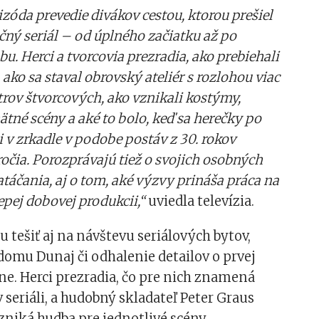
izóda prevedie divákov cestou, ktorou prešiel
ný seriál – od úplného začiatku až po
u. Herci a tvorcovia prezradia, ako prebiehali
 ako sa staval obrovský ateliér s rozlohou viac
rov štvorcových, ako vznikali kostýmy,
tné scény a aké to bolo, keď sa herečky po
i v zrkadle v podobe postáv z 30. rokov
očia. Porozprávajú tiež o svojich osobných
atáčania, aj o tom, aké výzvy prináša práca na
epej dobovej produkcii,“
uviedla televízia.
u tešiť aj na návštevu seriálových bytov,
omu Dunaj či odhalenie detailov o prvej
ne. Herci prezradia, čo pre nich znamená
 seriáli, a hudobný skladateľ Peter Graus
vzniká hudba pre jednotlivé scény.