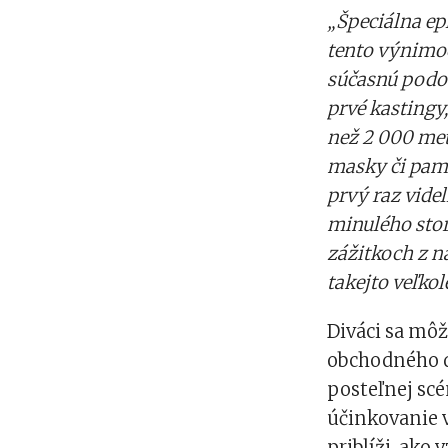
„Špeciálna ep
tento výnimoč
súčasnú podob
prvé kastingy,
než 2 000 met
masky či pamä
prvý raz videl
minulého stor
zážitkoch z n
takejto veľkol
Diváci sa môž
obchodného d
posteľnej scé
účinkovanie v
priblíži, ako 