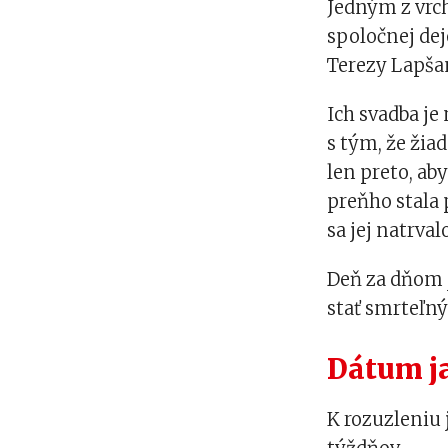
Jedným z vrch
spoločnej dej
Terezy Lapša
Ich svadba je
s tým, že žiad
len preto, ab
preňho stala 
sa jej natrval
Deň za dňom j
stať smrteľ
Dátum ja
K rozuzleniu 