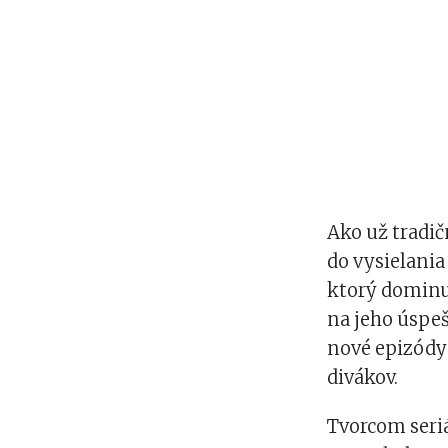
Ako už tradičn
do vysielania
ktorý dominuj
na jeho úspeš
nové epizódy 
divákov.
Tvorcom seriá