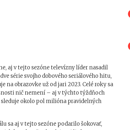
e, aj v tejto sezóne televízny líder nasadil
 dve série svojho dobového seriálového hitu,
e na obrazovke už od jari 2023. Celé roky sa
nosti nič nemení – aj v týchto týždňoch
sleduje okolo pol milióna pravidelných
lu sa aj v tejto sezóne podarilo šokovať,