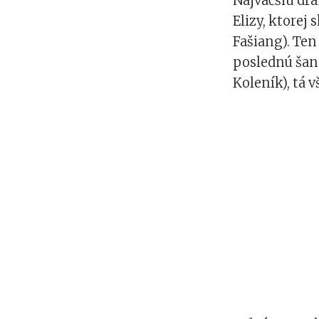
Najväčšiu drá
Elizy, ktore
Fašiang). Ten
poslednú šanc
Koleník), tá v