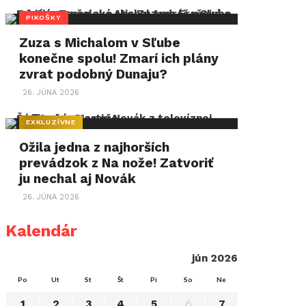
PIKOŠKY
Zuza s Michalom v Sľube
konečne spolu! Zmarí ich plány
zvrat podobný Dunaju?
26. JÚNA 2026
EXKLUZÍVNE
Ožila jedna z najhorších
prevádzok z Na nože! Zatvoriť
ju nechal aj Novák
26. JÚNA 2026
Kalendár
jún 2026
Po
Ut
St
Št
Pi
So
Ne
6
1
2
3
4
5
7