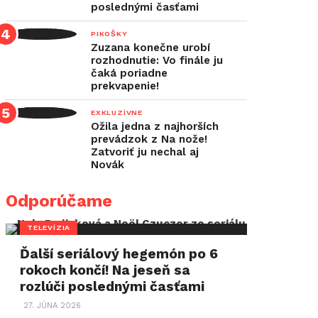
poslednými časťami
PIKOŠKY
Zuzana konečne urobí
rozhodnutie: Vo finále ju
čaká poriadne
prekvapenie!
EXKLUZÍVNE
Ožila jedna z najhorších
prevádzok z Na nože!
Zatvoriť ju nechal aj
Novák
Odporúčame
TELEVÍZIA
Ďalší seriálový hegemón po 6
rokoch končí! Na jeseň sa
rozlúči poslednými časťami
27. JÚNA 2026