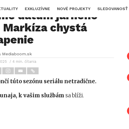
v Dunaji vrcholí:
KTUALITY
EXKLUZÍVNE
NOVÉ PROJEKTY
SLEDOVANOSŤ
me dátum jarného
! Markíza chystá
apenie
a Mediaboom.sk
2025
/ 4 min. čítania
čí túto sezónu seriálu netradične.
unaja, k vašim službám
sa blíži.