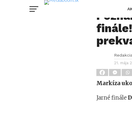
Dráma 
A
Pozná
finále
prekv
Redakci
21. mája 
Markíza ukon
Jarné finále
D