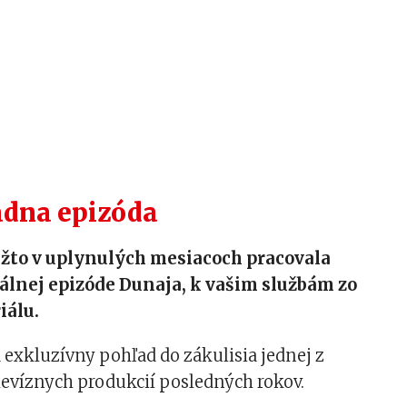
dna epizóda
ižto v uplynulých mesiacoch pracovala
iálnej epizóde Dunaja, k vašim službám zo
iálu.
exkluzívny pohľad do zákulisia jednej z
levíznych produkcií posledných rokov.