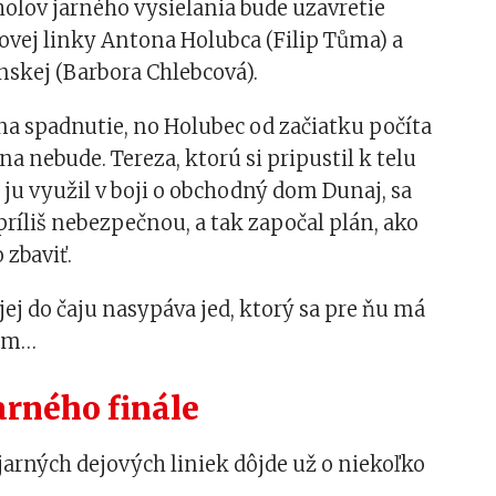
olov jarného vysielania bude uzavretie
ovej linky Antona Holubca (Filip Tůma) a
nskej (Barbora Chlebcová).
 na spadnutie, no Holubec od začiatku počíta
na nebude. Tereza, ktorú si pripustil k telu
y ju využil v boji o obchodný dom Dunaj, sa
príliš nebezpečnou, a tak započal plán, ako
o zbaviť.
ej do čaju nasypáva jed, ktorý sa pre ňu má
ným…
rného finále
jarných dejových liniek dôjde už o niekoľko