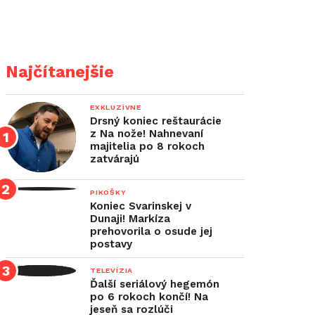
Najčítanejšie
EXKLUZÍVNE
Drsný koniec reštaurácie
z Na nože! Nahnevaní
majitelia po 8 rokoch
zatvárajú
PIKOŠKY
Koniec Svarinskej v
Dunaji! Markíza
prehovorila o osude jej
postavy
TELEVÍZIA
Ďalší seriálový hegemón
po 6 rokoch končí! Na
jeseň sa rozlúči