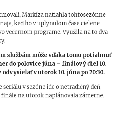
rmovali, Markíza natiahla tohtosezónne
naja, keď ho v uplynulom čase cielene
vo večernom programe. Využila na to dva
y.
šim službám môže vďaka tomu potiahnuť
er do polovice júna – finálový diel 10.
 odvysielať v utorok 10. júna po 20:30.
 seriálu v sezóne ide o netradičný deň,
k finále na utorok naplánovala zámerne.