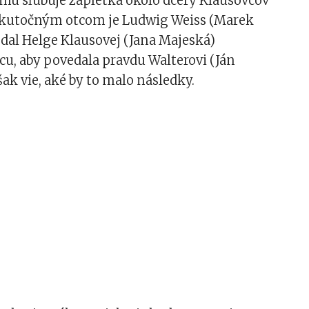
mu sľubuje zápletka okolo dcéry Klausovcov
j skutočným otcom je Ludwig Weiss (Marek
 dal Helge Klausovej (Jana Majeská)
u, aby povedala pravdu Walterovi (Ján
šak vie, aké by to malo následky.