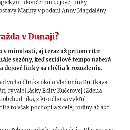
agickým ukončením dejovej linky
ostavy Maríny v podaní Anny Magdalény
ražda v Dunaji?
 v minulosti, aj teraz už pritom cítiť
finále sezóny, keď seriálové tempo naberá
 a dejové linky sa chýlia k rozuzleniu.
lad vrcholí linka okolo Vladimíra Ruttkaya
), bývalej lásky Edity Kučerovej (Zdena
 obchodníka, z ktorého sa vykľul
ita to však pochopila z celej rodiny až ako