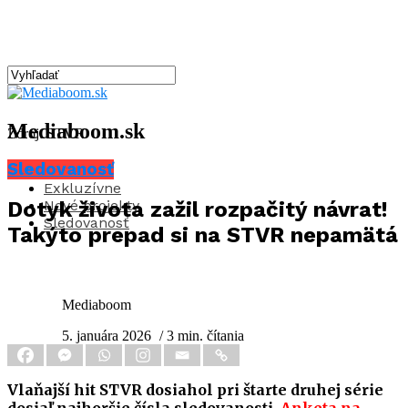
Mediaboom.sk
Zdroj: STVR
Sledovanosť
Aktuality
Exkluzívne
Nové projekty
Dotyk života zažil rozpačitý návrat!
Sledovanosť
Takýto prepad si na STVR nepamätá
Mediaboom
5. januára 2026
/ 3 min. čítania
Vlaňajší hit STVR dosiahol pri štarte druhej série