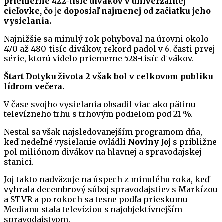
priemerne 422-tisíc divákov v univerzálnej
cieľovke, čo je doposiaľ najmenej od začiatku jeho
vysielania.
Najnižšie sa minulý rok pohyboval na úrovni okolo
470 až 480-tisíc divákov, rekord padol v 6. časti prvej
série, ktorú videlo priemerne 528-tisíc divákov.
Štart Dotyku života 2 však bol v celkovom publiku
lídrom večera.
V čase svojho vysielania obsadil viac ako pätinu
televízneho trhu s trhovým podielom pod 21 %.
Nestal sa však najsledovanejším programom dňa,
keď nedeľné vysielanie ovládli
Noviny Joj
s približne
pol miliónom divákov na hlavnej a spravodajskej
stanici.
Joj takto nadväzuje na úspech z minulého roka, keď
vyhrala decembrový súboj spravodajstiev s Markízou
a STVR a po rokoch sa tesne podľa prieskumu
Medianu stala televíziou s najobjektívnejším
spravodajstvom.