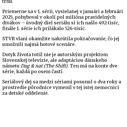
trhu.
Priemerne sa v 1. sérii, vysielanej v januári a februári
2025, pohyboval v okolí pol milióna pravidelných
divákov – úvodný diel seriálu si ich našlo 492-tisíc,
finále 1. série ich prilákalo 526-tisíc.
STVR vlani okamžite nakrútila pokračovanie, čo jej
umožnili najmä hotové scenáre.
Dotyk života totiž nie je autorským projektom
Slovenskej televízie, ale adaptáciou dánskeho
námetu
Dag & nat
(The Shift)
. Ten má na konte dve
série, každá po osem častí.
Seriálový dej sa medzi sériami posunul o dva roky a
prostredie pôrodnice vymenil v tej istej nemocnici
za detské oddelenie.