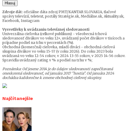
Hlasuj
Zdroje dát:
oficiálne dáta zdroj PMT/KANTAR SLOVAKIA, tlačové
správy televízií, teletext, portály Stratégie.sk, Mediálne.sk, Aktuality.sk,
Facebook, Instagram
Vysvetlivky k uvádzaniu televíznej sledovanosti
Univerzálna cieľovka (celkové publikum) - všeobecná trhová
sledovanosť divákov vo veku 12+, uvádzaný počet divákov v tisícoch a
prípadne podiel na trhu v percentách (%).
Obchodná (komerčná) cieľovka, mladí diváci - obchodná cieľová
skupina divákov vo veku 15-57 (v roku 2026). Do roku 2023 bola
uvádzaná vo veku 12-54 rokov, v 2024 13-55 rokov, v 2025 14-56 rokov.
Spravidla uvádzaný rating v % a podiel na trhu v %;
Poznámka: Od jesene 2014 je do údajov sledovanosti započítavaná
oneskorená sledovanosť, od januára 2017 "hostia". Od januára 2024
dochádza každoročne k zmene obchodnej cieľovej skupiny.
Najčítanejšie