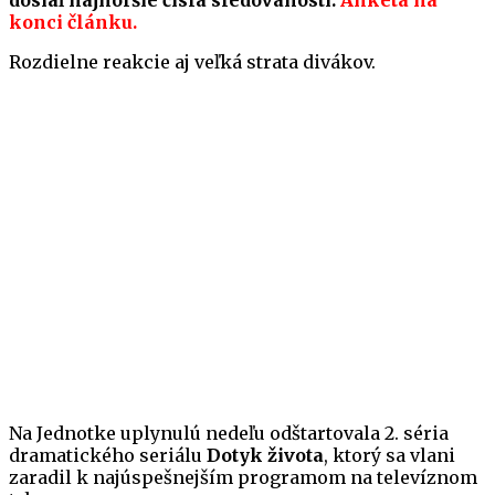
dosiaľ najhoršie čísla sledovanosti.
Anketa na
konci článku.
Rozdielne reakcie aj veľká strata divákov.
Na Jednotke uplynulú nedeľu odštartovala 2. séria
dramatického seriálu
Dotyk života
, ktorý sa vlani
zaradil k najúspešnejším programom na televíznom