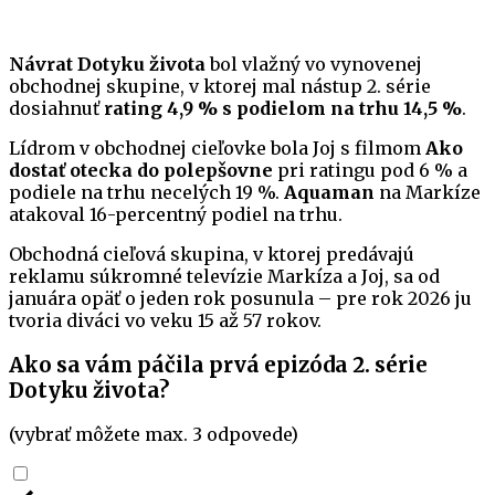
Návrat Dotyku života
bol vlažný vo vynovenej
obchodnej skupine, v ktorej mal nástup 2. série
dosiahnuť
rating 4,9 % s podielom na trhu 14,5 %
.
Lídrom v obchodnej cieľovke bola Joj s filmom
Ako
dostať otecka do polepšovne
pri ratingu pod 6 % a
podiele na trhu necelých 19 %.
Aquaman
na Markíze
atakoval 16-percentný podiel na trhu.
Obchodná cieľová skupina, v ktorej predávajú
reklamu súkromné televízie Markíza a Joj, sa od
januára opäť o jeden rok posunula – pre rok 2026 ju
tvoria diváci vo veku 15 až 57 rokov.
Ako sa vám páčila prvá epizóda 2. série
Dotyku života?
(vybrať môžete max. 3 odpovede)