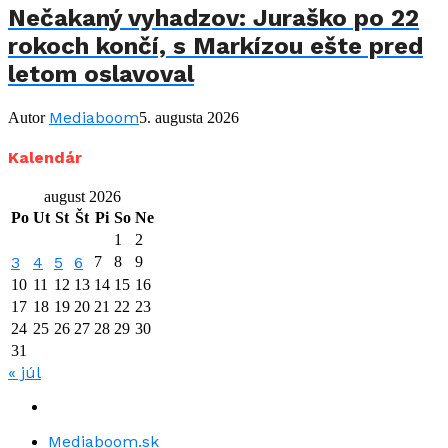
Nečakaný vyhadzov: Juraško po 22
rokoch končí, s Markízou ešte pred
letom oslavoval
Mediaboom
Autor
5. augusta 2026
Kalendár
august 2026
Po
Ut
St
Št
Pi
So
Ne
1
2
3
4
5
6
7
8
9
10
11
12
13
14
15
16
17
18
19
20
21
22
23
24
25
26
27
28
29
30
31
« júl
Mediaboom.sk