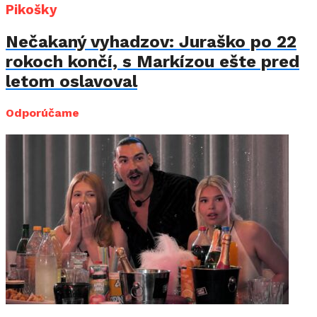
Pikošky
Nečakaný vyhadzov: Juraško po 22
rokoch končí, s Markízou ešte pred
letom oslavoval
Odporúčame