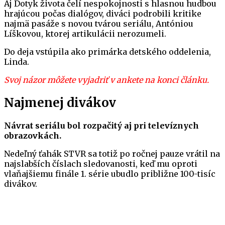
Aj Dotyk života čelí nespokojnosti s hlasnou hudbou
hrajúcou počas dialógov, diváci podrobili kritike
najmä pasáže s novou tvárou seriálu, Antóniou
Líškovou, ktorej artikulácii nerozumeli.
Do deja vstúpila ako primárka detského oddelenia,
Linda.
Svoj názor môžete vyjadriť v ankete na konci článku.
Najmenej divákov
Návrat seriálu bol rozpačitý aj pri televíznych
obrazovkách.
Nedeľný ťahák STVR sa totiž po ročnej pauze vrátil na
najslabších číslach sledovanosti, keď mu oproti
vlaňajšiemu finále 1. série ubudlo približne 100-tisíc
divákov.