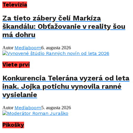
Televízia
Za tieto zábery čelí Markíza
škandálu: Obťažovanie v reality šou
má dohru
Mediaboom
Autor
6. augusta 2026
Viete prví
Konkurencia Telerána vyzerá od leta
inak. Jojka potichu vynovila ranné
vysielanie
Mediaboom
Autor
5. augusta 2026
Pikošky