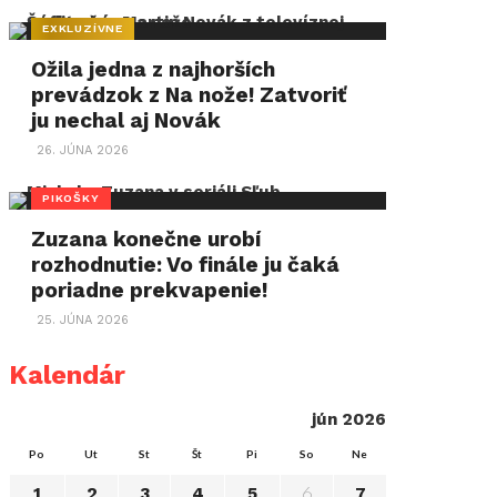
EXKLUZÍVNE
Ožila jedna z najhorších
prevádzok z Na nože! Zatvoriť
ju nechal aj Novák
26. JÚNA 2026
PIKOŠKY
Zuzana konečne urobí
rozhodnutie: Vo finále ju čaká
poriadne prekvapenie!
25. JÚNA 2026
Kalendár
jún 2026
Po
Ut
St
Št
Pi
So
Ne
6
1
2
3
4
5
7