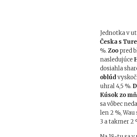
Jednotka v ut
Česka s Tur
%.
Zoo
pred b
nasledujúce
dosiahla shar
oblúd
vyskoči
uhral 4,5 %.
D
Kúsok zo mň
sa vôbec ned
len 2 %, Wau
3 a takmer 2 
Na 18-tu sa v 