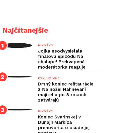
Najčítanejšie
PIKOŠKY
Jojka neodvysielala
finálovú epizódu Na
chalupe! Prekvapená
moderátorka reaguje
EXKLUZÍVNE
Drsný koniec reštaurácie
z Na nože! Nahnevaní
majitelia po 8 rokoch
zatvárajú
PIKOŠKY
Koniec Svarinskej v
Dunaji! Markíza
prehovorila o osude jej