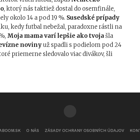
ko
, ktorý nás taktiež dostal do osemfinále,
ely okolo 14 a pod 19 %.
Susedské prípady
ku, kedy futbal nebežal, paradoxne rástli na
 %,
Moja mama varí lepšie ako tvoja
šla
evízne noviny
už spadli s podielom pod 24
ktoré priemerne sledovalo viac divákov, šli
ABOOM.SK
O NÁS
ZÁSADY OCHRANY OSOBNÝCH ÚDAJOV
KON