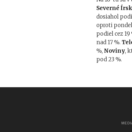
Severné Írs
dosiahol podi
oproti pondel
podiel cez 19
nad 17 %.
Tel
%,
Noviny
, 
pod 23 %.
MEDI