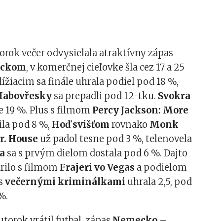
orok večer odvysielala atraktívny zápas
eckom
, v komerčnej cieľovke šla cez 17 a 25
lížiacim sa finále uhrala podiel pod 18 %,
Habovřesky
sa prepadli pod 12-tku.
Svokra
e 19 %. Plus s filmom
Percy Jackson: More
la pod 8 %,
Hoď svišťom
rovnako
Monk
r. House
už padol tesne pod 3 %, telenovela
a
sa s prvým dielom dostala pod 6 %. Dajto
arilo s filmom
Frajeri vo Vegas
a podielom
 s
večernými kriminálkami
uhrala 2,5, pod
%.
utorok vrátil futbal, zápas
Nemecko –