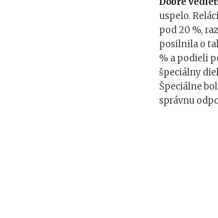
Dobre vedieť
uspelo. Relác
pod 20 %, raz
posilnila o t
% a podieli p
špeciálny di
Špeciálne bol
správnu odpov