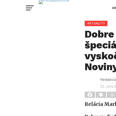
A
AKTUALITY
Dobre 
špeci
vyskoč
Novin
Redakci
22. júna 
Relácia Mark