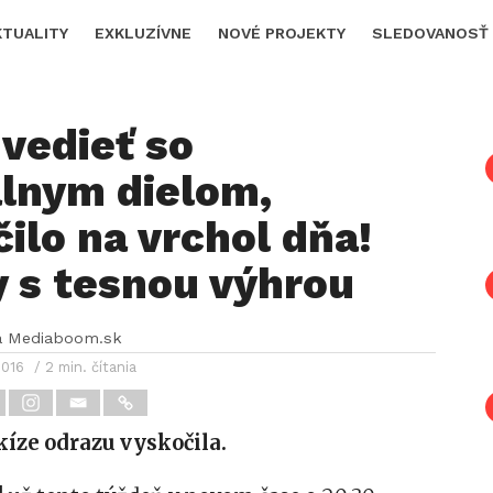
KTUALITY
EXKLUZÍVNE
NOVÉ PROJEKTY
SLEDOVANOSŤ
vedieť so
álnym dielom,
ilo na vrchol dňa!
y s tesnou výhrou
a Mediaboom.sk
2016
/ 2 min. čítania
íze odrazu vyskočila.