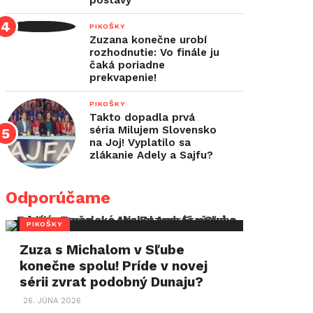
postavy
PIKOŠKY
Zuzana konečne urobí
rozhodnutie: Vo finále ju
čaká poriadne
prekvapenie!
PIKOŠKY
Takto dopadla prvá
séria Milujem Slovensko
na Joj! Vyplatilo sa
zlákanie Adely a Sajfu?
Odporúčame
PIKOŠKY
Zuza s Michalom v Sľube
konečne spolu! Príde v novej
sérii zvrat podobný Dunaju?
26. JÚNA 2026