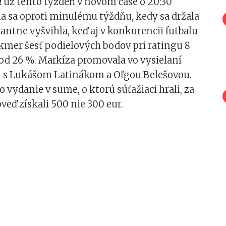
!
už tento týždeň v novom čase o 20:30
ia sa oproti minulému týždňu, kedy sa držala
antne vyšvihla, keď aj v konkurencii futbalu
akmer šesť podielových bodov pri ratingu 8
od 26 %. Markíza promovala vo vysielaní
el s Lukášom Latinákom a Oľgou Belešovou.
o vydanie v sume, o ktorú súťažiaci hrali, za
eď získali 500 nie 300 eur.