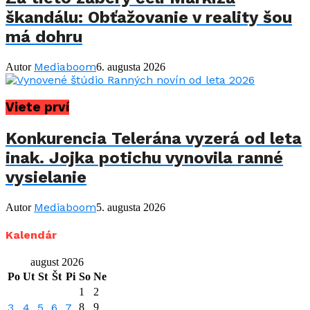
škandálu: Obťažovanie v reality šou
má dohru
Mediaboom
Autor
6. augusta 2026
Viete prví
Konkurencia Telerána vyzerá od leta
inak. Jojka potichu vynovila ranné
vysielanie
Mediaboom
Autor
5. augusta 2026
Kalendár
august 2026
Po
Ut
St
Št
Pi
So
Ne
1
2
3
4
5
6
7
8
9