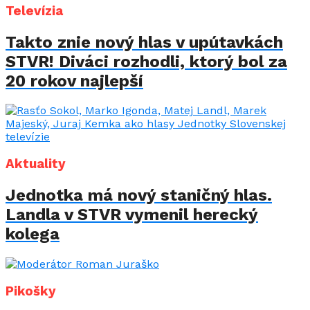
Televízia
Takto znie nový hlas v upútavkách
STVR! Diváci rozhodli, ktorý bol za
20 rokov najlepší
Aktuality
Jednotka má nový staničný hlas.
Landla v STVR vymenil herecký
kolega
Pikošky