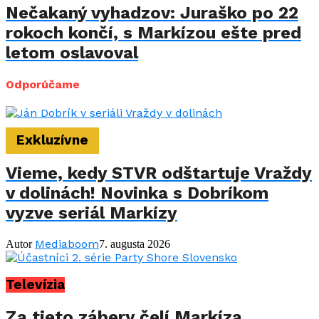
Nečakaný vyhadzov: Juraško po 22
rokoch končí, s Markízou ešte pred
letom oslavoval
Odporúčame
Exkluzívne
Vieme, kedy STVR odštartuje Vraždy
v dolinách! Novinka s Dobríkom
vyzve seriál Markízy
Mediaboom
Autor
7. augusta 2026
Televízia
Za tieto zábery čelí Markíza