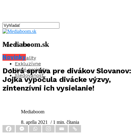
Mediaboom.sk
Foto: TV JOJ
Novinky
Aktuality
Exkluzívne
Nové projekty
Dobrá správa pre divákov Slovanov:
Sledovanosť
Jojka vypočula divácke výzvy,
zintenzívni ich vysielanie!
Mediaboom
8. apríla 2021
/ 1 min. čítania