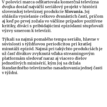
V polovici marca odštartovala komerčná televízna
dvojka dosiaľ najväčší seriálový projekt v histórii
slovenskej televíznej produkcie
Slovania.
Joj
ohlásila vysielanie celkovo dvanástich častí, pričom
aj keď po prvej zožala vo väčšine prípadov pozitívne
kritiky, diváci s pribúdajúcimi epizódami stupňovali
výzvy smerom k televízii.
Týkali sa najmä pomalého tempa seriálu, hlavne v
súvislosti s týždňovou periodicitou pri kratšej
minutáži epizód. Najmä pri takýchto produkciách je
už časť divákov zvyknutá vďaka streamingovým
platformám sledovať naraz aj viacero dielov
jednotlivých minisérií, kým Joj sa držala
štandardného televízneho nasadzovania jednej časti
v týždni.