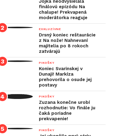
Jojka neodvysielala
finálovú epizódu Na
chalupe! Prekvapená
moderátorka reaguje
EXKLUZÍVNE
Drsný koniec reštaurácie
z Na nože! Nahnevaní
majitelia po 8 rokoch
zatvárajú
PIKOŠKY
Koniec Svarinskej v
Dunaji! Markíza
prehovorila o osude jej
postavy
PIKOŠKY
Zuzana konečne urobí
rozhodnutie: Vo finále ju
čaká poriadne
prekvapenie!
PIKOŠKY