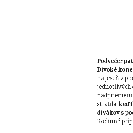
Podvečer pat
Divoké kone
na jeseň v p
jednotlivých 
nadpriemeru. 
stratila,
keď f
divákov s po
Rodinné prípa