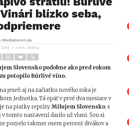
pivo stratili! Búrlivé
 Vinári blízko seba,
podpriemere
a Mediaboom.sk
a 2016
/ 3 min. čítania
ujem Slovensko podobne ako pred rokom
zu potopilo Búrlivé víno.
a jeseň aj na začiatku nového roka je
rom Jednotka. Tá opäť v prvé dva mesiace v
je na piatky reprízy
Milujem Slovensko
, s
j v tomto nastavení darilo už vlani. Šou si
íze pozrelo takmer osem percent divákov a