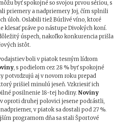
ôžu byť spokojné so svojou prvou sériou, s
li priemery a nadpriemery Joj, čím splnili
ch úloh. Oslabili tiež Búrlivé víno, ktoré
e klesať práve po nástupe Divokých koní.
l dôležitý úspech, nakoľko konkurencia prišla
čových istôt.
vodajstiev boli v piatok tesným lídrom
oviny
, s podielom cez 28 % byť spokojné
y potvrdzujú aj v novom roku prepad
torý prišiel minulú jeseň. Vzkriesiť ich
ilné posilnenie 18-tej hodiny.
Noviny
v oproti druhej polovici jesene podrástli,
ľ nadpriemer, v piatok sa dostali pod 27 %.
jším programom dňa sa stali Športové