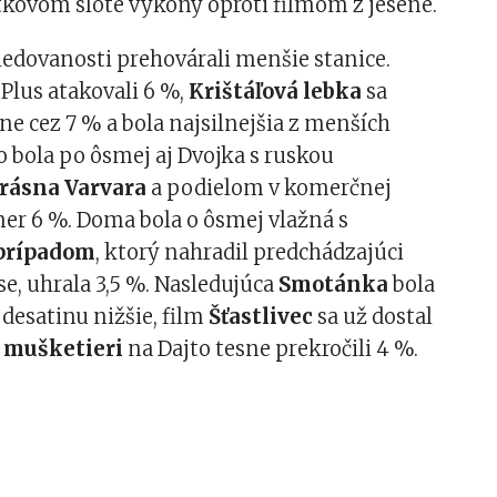
atkovom slote výkony oproti filmom z jesene.
ledovanosti prehovárali menšie stanice.
Plus atakovali 6 %,
Krištáľová lebka
sa
sne cez 7 % a bola najsilnejšia z menších
o bola po ôsmej aj Dvojka s ruskou
rásna Varvara
a podielom v komerčnej
er 6 %. Doma bola o ôsmej vlažná s
prípadom
, ktorý nahradil predchádzajúci
use, uhrala 3,5 %. Nasledujúca
Smotánka
bola
 desatinu nižšie, film
Šťastlivec
sa už dostal
 mušketieri
na Dajto tesne prekročili 4 %.