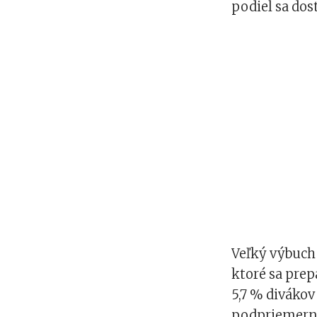
podiel sa dos
Veľký výbuch
ktoré sa prep
5,7 % divákov
podpriemernú 