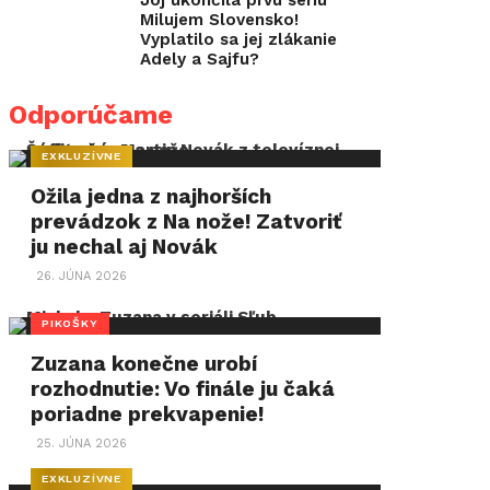
Joj ukončila prvú sériu
Milujem Slovensko!
Vyplatilo sa jej zlákanie
Adely a Sajfu?
Odporúčame
EXKLUZÍVNE
Ožila jedna z najhorších
prevádzok z Na nože! Zatvoriť
ju nechal aj Novák
26. JÚNA 2026
PIKOŠKY
Zuzana konečne urobí
rozhodnutie: Vo finále ju čaká
poriadne prekvapenie!
25. JÚNA 2026
EXKLUZÍVNE