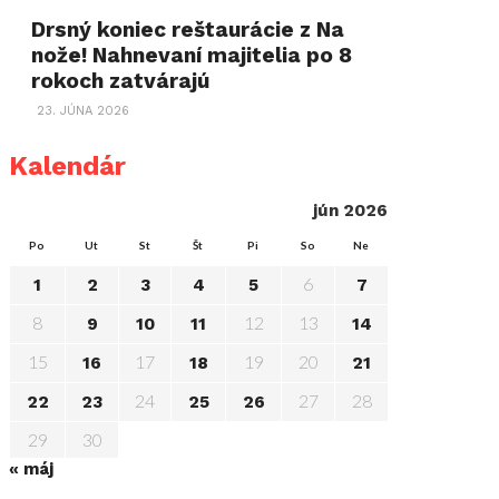
Drsný koniec reštaurácie z Na
nože! Nahnevaní majitelia po 8
rokoch zatvárajú
23. JÚNA 2026
Kalendár
jún 2026
Po
Ut
St
Št
Pi
So
Ne
6
1
2
3
4
5
7
8
12
13
9
10
11
14
15
17
19
20
16
18
21
24
27
28
22
23
25
26
29
30
« máj