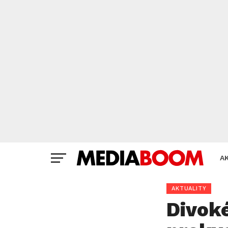
A
AKTUALITY
Divoké