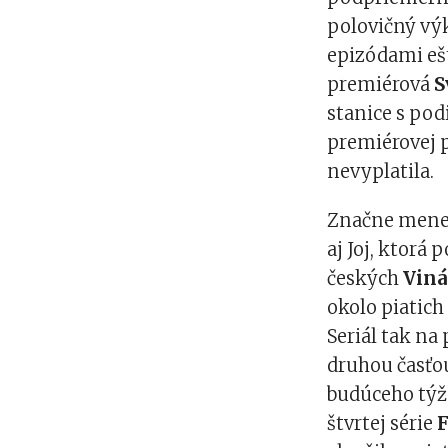
polovičný vý
epizódami ešt
premiérová
S
stanice s pod
premiérovej 
nevyplatila.
Značne menej
aj Joj, ktorá
českých
Viná
okolo piatich
Seriál tak na
druhou časťou
budúceho týž
štvrtej série
F