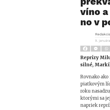
prekva
víno a
no v 
Redakci
9. január
Reprízy Mil
silné, Markí
Rovnako ako n
piatkovým líd
roku nasadzu
ktorými sa je
napriek repr