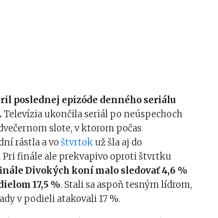
ril poslednej epizóde denného seriálu
.
Televízia ukončila seriál po neúspechoch
odvečernom slote, v ktorom počas
dní rástla a vo
štvrtok
už šla aj do
Pri finále ale prekvapivo oproti štvrtku
inále Divokých koní malo sledovať 4,6 %
dielom 17,5 %
. Stali sa aspoň tesným lídrom,
dy v podieli atakovali 17 %.