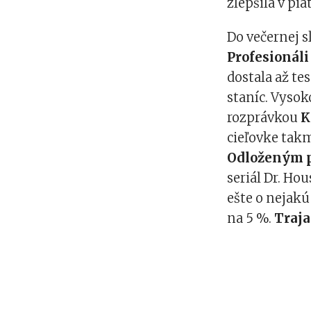
zlepšila v pi
Do večernej s
Profesionáli
dostala až te
staníc. Vysok
rozprávkou
K
cieľovke takm
Odloženým 
seriál Dr. Ho
ešte o nejakú
na 5 %.
Traja