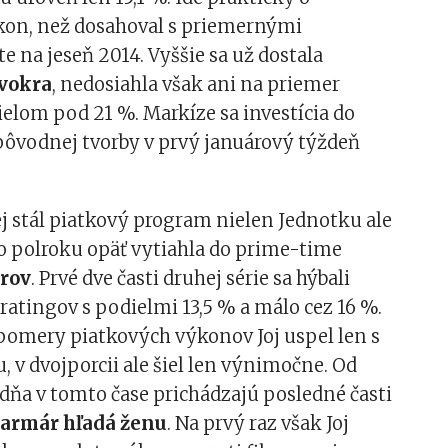
kon, než dosahoval s priemernými
e na jeseň 2014. Vyššie sa už dostala
vokra
, nedosiahla však ani na priemer
ielom pod 21 %. Markíze sa investícia do
pôvodnej tvorby v prvý januárový týždeň
 stál piatkový program nielen Jednotku ale
 po polroku opäť vytiahla do prime-time
rov
. Prvé dve časti druhej série sa hýbali
 ratingov s podielmi 13,5 % a málo cez 16 %.
 pomery piatkových výkonov Joj uspel len s
, v dvojporcii ale šiel len výnimočne. Od
dňa v tomto čase prichádzajú posledné časti
armár hľadá ženu
. Na prvý raz však Joj