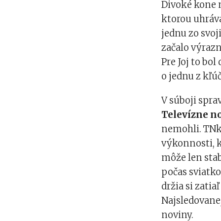
Divoké kone m
ktorou uhráva
jednu zo svoji
začalo výrazn
Pre Joj to bo
o jednu z kľú
V súboji spra
Televízne n
nemohli. TNk
výkonnosti, k
môže len stab
počas sviatko
držia si zatia
Najsledovane
noviny.