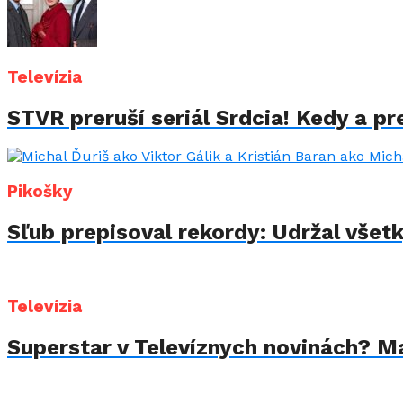
Televízia
STVR preruší seriál Srdcia! Kedy a p
Pikošky
Sľub prepisoval rekordy: Udržal všet
Televízia
Superstar v Televíznych novinách? Mar