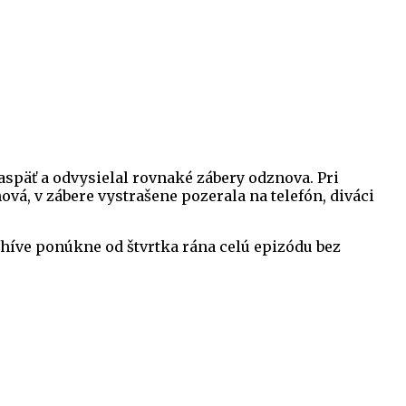
aspäť a odvysielal rovnaké zábery odznova. Pri
á, v zábere vystrašene pozerala na telefón, diváci
rchíve ponúkne od štvrtka rána celú epizódu bez