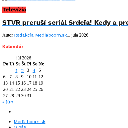
Televízia
STVR preruší seriál Srdcia! Kedy a p
Redakcia Mediaboom.sk
Autor
1. júla 2026
Kalendár
júl 2026
Po
Ut
St
Št
Pi
So
Ne
1
2
3
4
5
6
7
8
9
10
11
12
13
14
15
16
17
18
19
20
21
22
23
24
25
26
27
28
29
30
31
« jún
Mediaboom.sk
O nás