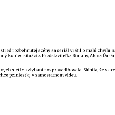
tred rozbehnutej scény sa seriál vrátil o malú chvíľu n
koniec situácie. Predstaviteľka Simony, Alena Ďuránov
nych sietí za zlyhanie ospravedlňovala. Sľúbila, že v a
hce priniesť aj v samostatnom videu.