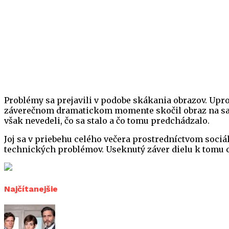
Problémy sa prejavili v podobe skákania obrazov. Upros
záverečnom dramatickom momente skočil obraz na samý 
však nevedeli, čo sa stalo a čo tomu predchádzalo.
Joj sa v priebehu celého večera prostredníctvom sociál
technických problémov. Useknutý záver dielu k tomu c
Najčítanejšie