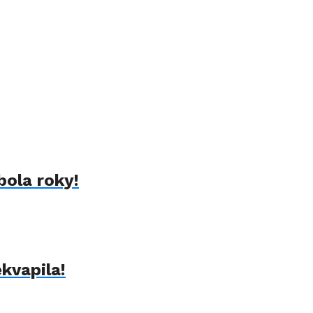
bola roky!
kvapila!