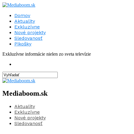
Domov
Aktuality
Exkluzívne
Nové projekty
Sledovanosť
Pikošky
Exkluzívne informácie nielen zo sveta televízie
Mediaboom.sk
Aktuality
Exkluzívne
Nové projekty
Sledovanosť