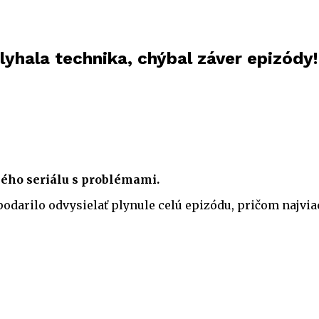
lyhala technika, chýbal záver epizódy!
nného seriálu s problémami.
podarilo odvysielať plynule celú epizódu, pričom najvia