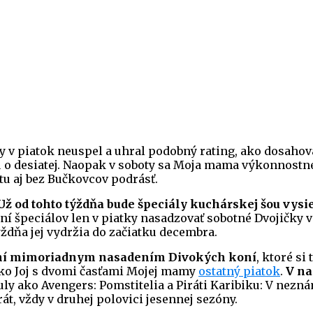
 v piatok neuspel a uhral podobný rating, ako dosahova
u o desiatej. Naopak v soboty sa Moja mama výkonnostn
tu aj bez Bučkovcov podrásť.
Už od tohto týždňa bude špeciály kuchárskej šou vysie
í špeciálov len v piatky nasadzovať sobotné Dvojičky v 
ýždňa jej vydržia do začiatku decembra.
aplní mimoriadnym nasadením Divokých koní
, ktoré si
ako Joj s dvomi časťami Mojej mamy
ostatný piatok
.
V na
uly ako Avengers: Pomstitelia a Piráti Karibiku: V nezná
t, vždy v druhej polovici jesennej sezóny.