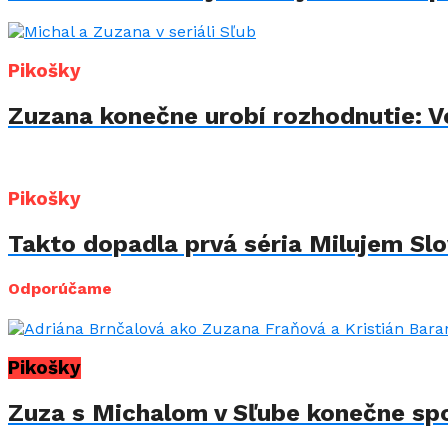
Pikošky
Zuzana konečne urobí rozhodnutie: Vo
Pikošky
Takto dopadla prvá séria Milujem Slov
Odporúčame
Pikošky
Zuza s Michalom v Sľube konečne spol