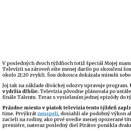
V posledných dvoch týždňoch totiž špeciál Mojej mamy
Televízii sa zároveň ešte menej darilo po skončení šo
okolo 21:20 zvykli. Šou dokonca dokázala minulú sobo
Joj tak na základe diváckej odozvy upravuje program.
vydržia dlhšie.
Televízia pôvodne plánovala po ustálen
finále Talentu. Teraz s vysielaním jednej epizódy do t
Prázdne miesto v piatok televízia tento týždeň z
time. Prvýkrát
neuspeli
, dosiahli ale podobný výkon 
zacieli na rodiny, ako prvé uvedie menej opozerané tit
premiére, nateraz posledný diel Pirátov ponúkla dvakrá