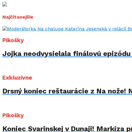
Najčítanejšie
Pikošky
Jojka neodvysielala finálovú epizód
Exkluzívne
Drsný koniec reštaurácie z Na nože! 
Pikošky
Koniec Svarinskej v Dunaji! Markíza p