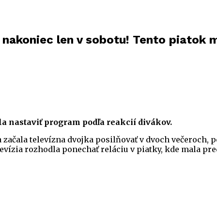
 nakoniec len v sobotu! Tento piatok
a nastaviť program podľa reakcií divákov.
a začala televízna dvojka posilňovať v dvoch večeroch, p
levízia rozhodla ponechať reláciu v piatky, kde mala pr