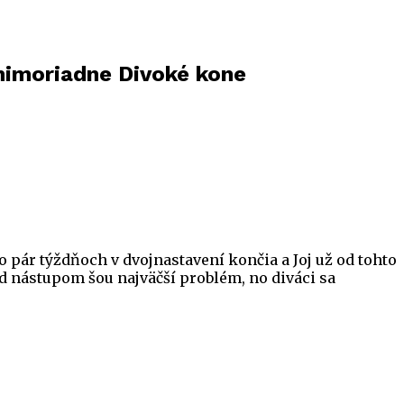
 mimoriadne Divoké kone
o pár týždňoch v dvojnastavení končia a Joj už od tohto
ed nástupom šou najväčší problém, no diváci sa