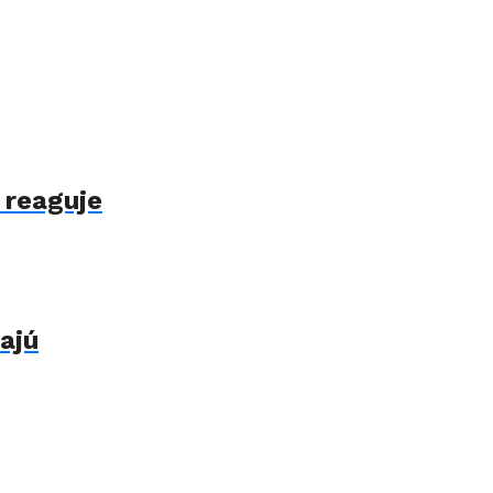
 reaguje
ajú