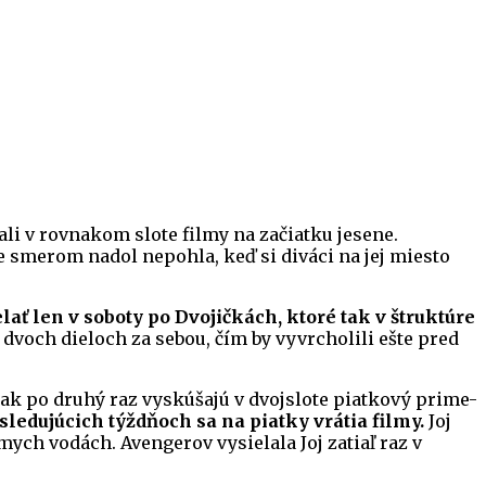
li v rovnakom slote filmy na začiatku jesene.
e smerom nadol nepohla, keď si diváci na jej miesto
lať len v soboty po Dvojičkách, ktoré tak v štruktúre
dvoch dieloch za sebou, čím by vyvrcholili ešte pred
 tak po druhý raz vyskúšajú v dvojslote piatkový prime-
sledujúcich týždňoch sa na piatky vrátia filmy.
Joj
mych vodách. Avengerov vysielala Joj zatiaľ raz v