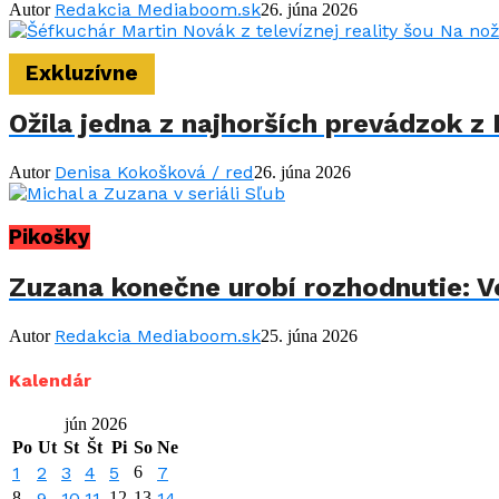
Redakcia Mediaboom.sk
Autor
26. júna 2026
Exkluzívne
Ožila jedna z najhorších prevádzok z 
Denisa Kokošková / red
Autor
26. júna 2026
Pikošky
Zuzana konečne urobí rozhodnutie: Vo
Redakcia Mediaboom.sk
Autor
25. júna 2026
Kalendár
jún 2026
Po
Ut
St
Št
Pi
So
Ne
1
2
3
4
5
6
7
8
9
10
11
12
13
14