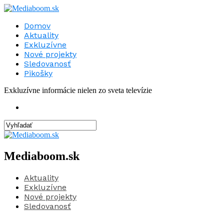
Domov
Aktuality
Exkluzívne
Nové projekty
Sledovanosť
Pikošky
Exkluzívne informácie nielen zo sveta televízie
Mediaboom.sk
Aktuality
Exkluzívne
Nové projekty
Sledovanosť