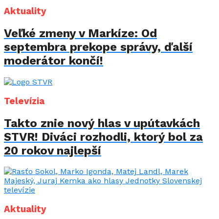
Aktuality
Veľké zmeny v Markíze: Od
septembra prekope správy, ďalší
moderátor končí!
Televízia
Takto znie nový hlas v upútavkách
STVR! Diváci rozhodli, ktorý bol za
20 rokov najlepší
Aktuality