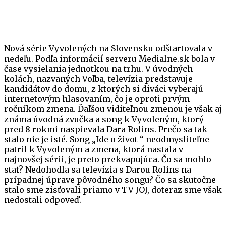
Nová série Vyvolených na Slovensku odštartovala v
nedeľu. Podľa informácií serveru Medialne.sk bola v
čase vysielania jednotkou na trhu. V úvodných
kolách, nazvaných Voľba, televízia predstavuje
kandidátov do domu, z ktorých si diváci vyberajú
internetovým hlasovaním, čo je oproti prvým
ročníkom zmena. Ďaľšou viditeľnou zmenou je však aj
známa úvodná zvučka a song k Vyvoleným, ktorý
pred 8 rokmi naspievala Dara Rolins. Prečo sa tak
stalo nie je isté. Song „Ide o život “ neodmysliteľne
patril k Vyvoleným a zmena, ktorá nastala v
najnovšej sérii, je preto prekvapujúca. Čo sa mohlo
stať? Nedohodla sa televízia s Darou Rolins na
prípadnej úprave pôvodného songu? Čo sa skutočne
stalo sme zisťovali priamo v TV JOJ, doteraz sme však
nedostali odpoveď.