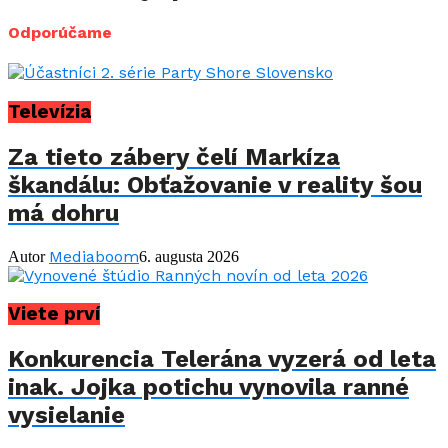
Odporúčame
Televízia
Za tieto zábery čelí Markíza
škandálu: Obťažovanie v reality šou
má dohru
Mediaboom
Autor
6. augusta 2026
Viete prví
Konkurencia Telerána vyzerá od leta
inak. Jojka potichu vynovila ranné
vysielanie