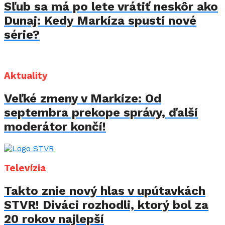
Sľub sa má po lete vrátiť neskôr ako
Dunaj: Kedy Markíza spustí nové
série?
Aktuality
Veľké zmeny v Markíze: Od
septembra prekope správy, ďalší
moderátor končí!
Televízia
Takto znie nový hlas v upútavkách
STVR! Diváci rozhodli, ktorý bol za
20 rokov najlepší