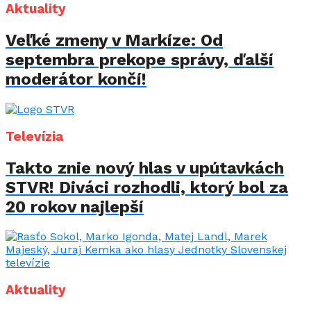
Aktuality
Veľké zmeny v Markíze: Od
septembra prekope správy, ďalší
moderátor končí!
Televízia
Takto znie nový hlas v upútavkách
STVR! Diváci rozhodli, ktorý bol za
20 rokov najlepší
Aktuality