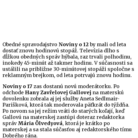
Obedné spravodajstvo
Noviny o 12
by mali od leta
dostať znovu hodinovú stopáž. Televízia dlho s
dĺžkou obedných správ hýbala, raz trvali polhodinu,
inokedy 45-minút až takmer hodinu. V súčasnosti sa
ustálili na približne 30-minútovej stopáži spoločne s
reklamným brejkom, od leta potrvajú znovu hodinu.
Noviny o 17
zas dostanú novú moderátorku. Po
odchode
Hany Zavřelovej Gallovej
na materskú
dovolenku zobrala aj jej služby Aneta Sedlmair-
Parišková, ktorá tak moderovala päťkrát do týždňa.
Po novom sa jej režim vráti do starých koľají, keď
Gallovú na materskej zastúpi doteraz redaktorka
správ
Mária Ölvedyová
, ktorá je krátko po
materskej a sa stala súčasťou aj redaktorského tímu
Dobrého rána.