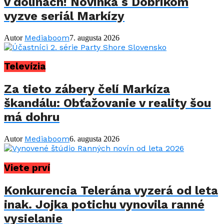
v dolinách! Novinka s Dobríkom
vyzve seriál Markízy
Mediaboom
Autor
7. augusta 2026
Televízia
Za tieto zábery čelí Markíza
škandálu: Obťažovanie v reality šou
má dohru
Mediaboom
Autor
6. augusta 2026
Viete prví
Konkurencia Telerána vyzerá od leta
inak. Jojka potichu vynovila ranné
vysielanie