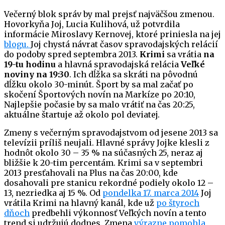
Večerný blok správ by mal prejsť najväčšou zmenou.
Hovorkyňa Joj, Lucia Kulihová, už potvrdila
informácie Miroslavy Kernovej, ktoré priniesla na jej
blogu.
Joj chystá návrat časov spravodajských relácií
do podoby spred septembra 2013.
Krimi
sa vrátia
na
19-tu hodinu
a hlavná spravodajská relácia
Veľké
noviny na 19:30
. Ich dĺžka sa skráti na pôvodnú
dĺžku okolo 30-minút. Šport by sa mal začať po
skočení Športových novín na Markíze po 20:10,
Najlepšie počasie by sa malo vrátiť na čas 20:25,
aktuálne štartuje až okolo pol deviatej.
Zmeny s večerným spravodajstvom od jesene 2013 sa
televízii príliš neujali. Hlavné správy Jojke klesli z
hodnôt okolo 30 – 35 % na súčasných 25, neraz aj
bližšie k 20-tim percentám. Krimi sa v septembri
2013 presťahovali na Plus na čas 20:00, kde
dosahovali pre stanicu rekordné podiely okolo 12 –
13, nezriedka aj 15 %. Od
pondelka 17. marca 2014
Joj
vrátila Krimi na hlavný kanál, kde už
po štyroch
dňoch
predbehli výkonnosť Veľkých novín a tento
trend si udržujú dodnes. Zmena
výrazne pomohla