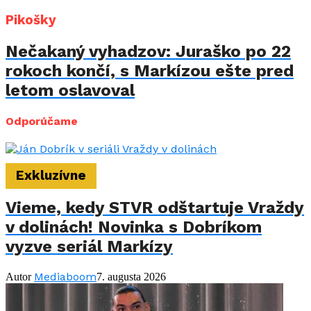
Pikošky
Nečakaný vyhadzov: Juraško po 22
rokoch končí, s Markízou ešte pred
letom oslavoval
Odporúčame
Exkluzívne
Vieme, kedy STVR odštartuje Vraždy
v dolinách! Novinka s Dobríkom
vyzve seriál Markízy
Mediaboom
Autor
7. augusta 2026