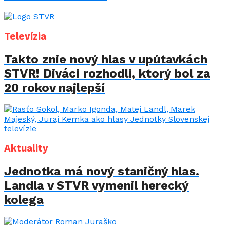
Televízia
Takto znie nový hlas v upútavkách
STVR! Diváci rozhodli, ktorý bol za
20 rokov najlepší
Aktuality
Jednotka má nový staničný hlas.
Landla v STVR vymenil herecký
kolega