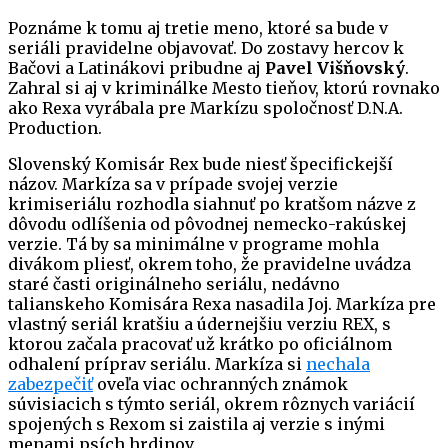
Poznáme k tomu aj tretie meno, ktoré sa bude v
seriáli pravidelne objavovať. Do zostavy hercov k
Bačovi a Latinákovi pribudne aj
Pavel Višňovský
.
Zahral si aj v kriminálke Mesto tieňov, ktorú rovnako
ako Rexa vyrábala pre Markízu spoločnosť D.N.A.
Production.
Slovenský Komisár Rex bude niesť špecifickejší
názov. Markíza sa v prípade svojej verzie
krimiseriálu rozhodla siahnuť po kratšom názve z
dôvodu odlíšenia od pôvodnej nemecko-rakúskej
verzie. Tá by sa minimálne v programe mohla
divákom pliesť, okrem toho, že pravidelne uvádza
staré časti originálneho seriálu, nedávno
talianskeho Komisára Rexa nasadila Joj. Markíza pre
vlastný seriál kratšiu a údernejšiu verziu REX, s
ktorou začala pracovať už krátko po oficiálnom
odhalení príprav seriálu. Markíza si
nechala
zabezpečiť
oveľa viac ochranných známok
súvisiacich s týmto seriál, okrem rôznych variácií
spojených s Rexom si zaistila aj verzie s inými
menami psích hrdinov.