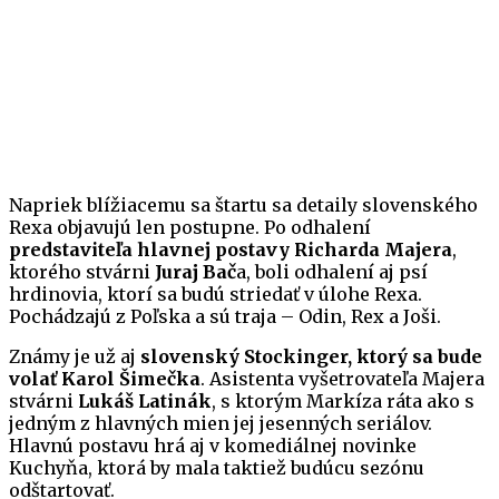
Napriek blížiacemu sa štartu sa detaily slovenského
Rexa objavujú len postupne. Po odhalení
predstaviteľa hlavnej postavy Richarda Majera
,
ktorého stvárni
Juraj Bač
a, boli odhalení aj psí
hrdinovia, ktorí sa budú striedať v úlohe Rexa.
Pochádzajú z Poľska a sú traja – Odin, Rex a Joši.
Známy je už aj
slovenský Stockinger, ktorý sa bude
volať Karol Šimečka
. Asistenta vyšetrovateľa Majera
stvárni
Lukáš Latinák
, s ktorým Markíza ráta ako s
jedným z hlavných mien jej jesenných seriálov.
Hlavnú postavu hrá aj v komediálnej novinke
Kuchyňa, ktorá by mala taktiež budúcu sezónu
odštartovať.