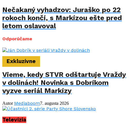
Nečakaný vyhadzov: Juraško po 22
rokoch končí, s Markízou ešte pred
letom oslavoval
Odporúčame
Exkluzívne
Vieme, kedy STVR odštartuje Vraždy
v dolinách! Novinka s Dobríkom
vyzve seriál Markízy
Mediaboom
Autor
7. augusta 2026
Televízia