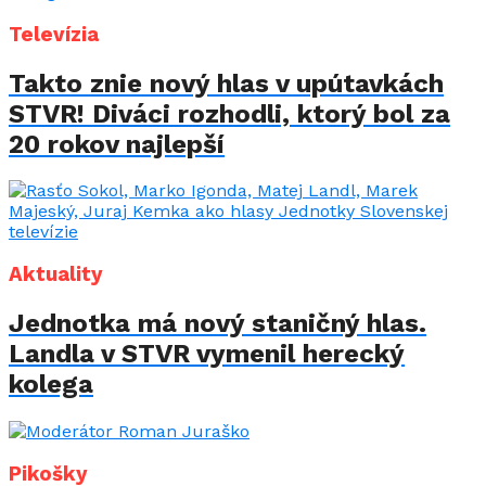
Televízia
Takto znie nový hlas v upútavkách
STVR! Diváci rozhodli, ktorý bol za
20 rokov najlepší
Aktuality
Jednotka má nový staničný hlas.
Landla v STVR vymenil herecký
kolega
Pikošky