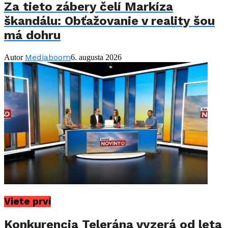
Za tieto zábery čelí Markíza
škandálu: Obťažovanie v reality šou
má dohru
Mediaboom
Autor
6. augusta 2026
Viete prví
Konkurencia Telerána vyzerá od leta