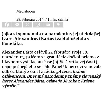
Mediaboom
28. februára 2014
/ 1 min. čítania
Jojka si spomenula na narodeniny jej niekdajšej
tváre. Alexandrovi Bártovi zablahoželala v
Paneláku.
Alexander Bárta oslávil 27. februára svoje 38.
narodeniny, pričom sa gratulácie dočkal priamo v
hlavnom vysielacom čase Joj. Vo štvrtkovej časti jej
najúspešnejšieho seriálu Panelák hercovi venovala
odkaz, ktorý zaznel z rádia:
„A teraz hráme
oslávencom. Dnes má narodeniny známy slovenský
herec Alexander Bárta, oslavuje 38 rokov. Krásne
výročie!“