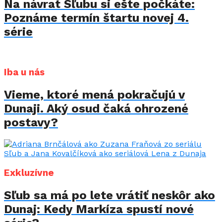
Na návrat Sľubu si ešte počkáte:
Poznáme termín štartu novej 4.
série
Iba u nás
Vieme, ktoré mená pokračujú v
Dunaji. Aký osud čaká ohrozené
postavy?
Exkluzívne
Sľub sa má po lete vrátiť neskôr ako
Dunaj: Kedy Markíza spustí nové