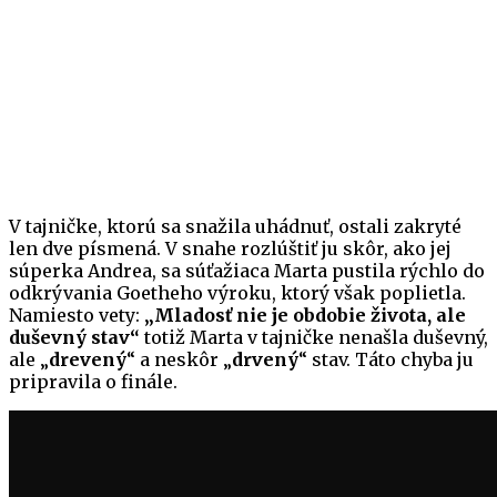
V tajničke, ktorú sa snažila uhádnuť, ostali zakryté
len dve písmená. V snahe rozlúštiť ju skôr, ako jej
súperka Andrea, sa súťažiaca Marta pustila rýchlo do
odkrývania Goetheho výroku, ktorý však poplietla.
Namiesto vety:
„Mladosť nie je obdobie života, ale
duševný stav“
totiž Marta v tajničke nenašla duševný,
ale „
drevený
“ a neskôr „
drvený
“ stav. Táto chyba ju
pripravila o finále.