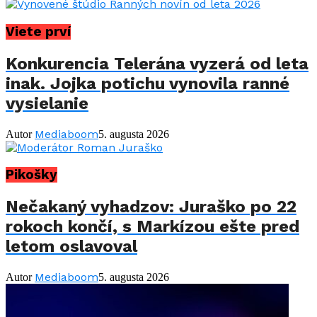
Viete prví
Konkurencia Telerána vyzerá od leta
inak. Jojka potichu vynovila ranné
vysielanie
Mediaboom
Autor
5. augusta 2026
Pikošky
Nečakaný vyhadzov: Juraško po 22
rokoch končí, s Markízou ešte pred
letom oslavoval
Mediaboom
Autor
5. augusta 2026