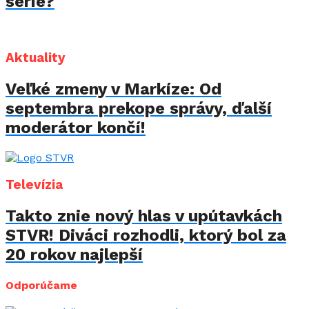
série?
Aktuality
Veľké zmeny v Markíze: Od
septembra prekope správy, ďalší
moderátor končí!
Televízia
Takto znie nový hlas v upútavkách
STVR! Diváci rozhodli, ktorý bol za
20 rokov najlepší
Odporúčame