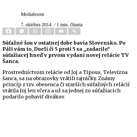
Mediaboom
7. októbra 2014
/ 1 min. čítania
Súťažné šou v ostatnej dobe bavia Slovensko. Po
Páli vám to, Dueli či 5 proti 5 sa „zadarilo“
súťažiacej hneď v prvom vydaní novej relácie TV
Šanca.
Prostredníctvom relácie od Joj a Tiposu, Televízna
šanca, sa na obrazovky vrátili tajničky. Známy
princíp z tzv. obesenca či starších súťažných relácií
vrátila Joj len včera a už sa jednej zo súťažiacich
podarilo pobaviť divákov.