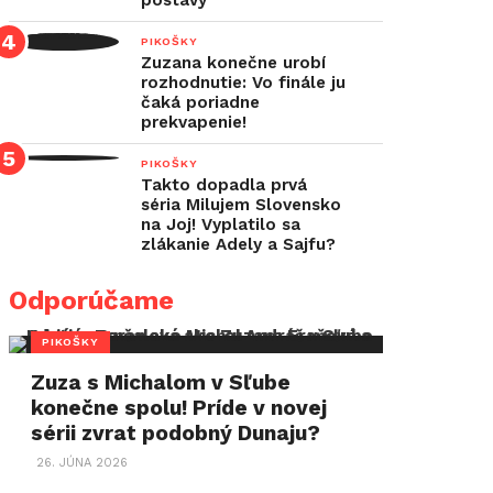
postavy
PIKOŠKY
Zuzana konečne urobí
rozhodnutie: Vo finále ju
čaká poriadne
prekvapenie!
PIKOŠKY
Takto dopadla prvá
séria Milujem Slovensko
na Joj! Vyplatilo sa
zlákanie Adely a Sajfu?
Odporúčame
PIKOŠKY
Zuza s Michalom v Sľube
konečne spolu! Príde v novej
sérii zvrat podobný Dunaju?
26. JÚNA 2026