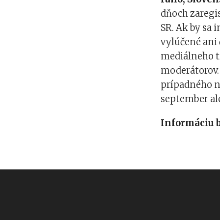
dňoch zaregi
SR. Ak by sa 
vylúčené ani 
mediálneho tr
moderátorov.
prípadného n
september ale
Informáciu 