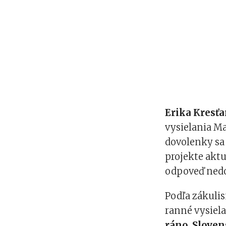
Erika Kresť
vysielania M
dovolenky sa
projekte aktu
odpoveď nedo
Podľa zákulis
ranné vysiela
ráno, Sloven