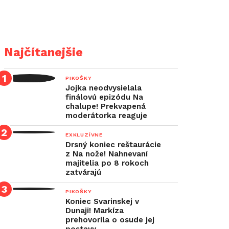
Najčítanejšie
PIKOŠKY
Jojka neodvysielala
finálovú epizódu Na
chalupe! Prekvapená
moderátorka reaguje
EXKLUZÍVNE
Drsný koniec reštaurácie
z Na nože! Nahnevaní
majitelia po 8 rokoch
zatvárajú
PIKOŠKY
Koniec Svarinskej v
Dunaji! Markíza
prehovorila o osude jej