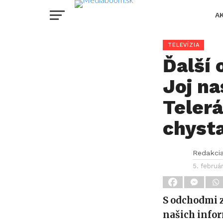
A
TELEVÍZIA
Ďalší 
Joj na
Telerá
chyst
Redakci
5. februá
S odchodmi z
našich infor