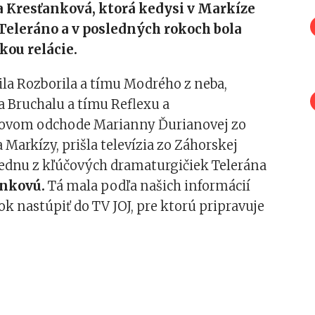
ka Kresťanková, ktorá kedysi v Markíze
Teleráno a v posledných rokoch bola
ou relácie.
la Rozborila a tímu Modrého z neba,
 Bruchalu a tímu Reflexu a
ovom odchode Marianny Ďurianovej zo
 Markízy, prišla televízia zo Záhorskej
 jednu z kľúčových dramaturgičiek Telerána
ankovú.
Tá mala podľa našich informácií
k nastúpiť do TV JOJ, pre ktorú pripravuje