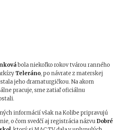
anková
bola niekoľko rokov tvárou ranného
arkízy
Teleráno
, po návrate z materskej
 stala jeho dramaturgičkou. Na akom
álne pracuje, sme zatiaľ oficiálnu
stali.
ných informácií však na Kolibe pripravujú
nie, o čom svedčí aj registrácia názvu
Dobré
sko!
, ktorý si MAC TV dala v uplynulých