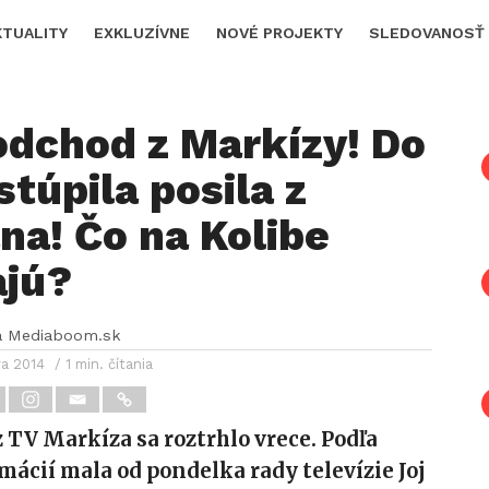
KTUALITY
EXKLUZÍVNE
NOVÉ PROJEKTY
SLEDOVANOSŤ
odchod z Markízy! Do
stúpila posila z
na! Čo na Kolibe
ajú?
a Mediaboom.sk
ra 2014
/ 1 min. čítania
 TV Markíza sa roztrhlo vrece. Podľa
mácií mala od pondelka rady televízie Joj