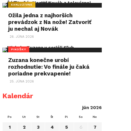
EXKLUZÍVNE
Ožila jedna z najhorších
prevádzok z Na nože! Zatvoriť
ju nechal aj Novák
26. JÚNA 2026
PIKOŠKY
Zuzana konečne urobí
rozhodnutie: Vo finále ju čaká
poriadne prekvapenie!
25. JÚNA 2026
Kalendár
jún 2026
Po
Ut
St
Št
Pi
So
Ne
6
1
2
3
4
5
7