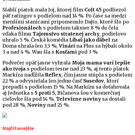
Slabší piatok mala Joj, ktorej film
Colt 45
podliezol
päť ratingov s podielom nad 14 %. Po čase sa medzi
menšími stanicami pripomenulo Dajto, ktoré šlo po
Profesionáloch
s podielom takmer 8 % do čela
vďaka filmu
Tajomstvo stratenej archy
, podielovo
uhralo 5 %. Česká komédia
Líbaš jako ďábel
na
Doma uhrala len 3,5 %,
Vinári
na Plus sa hýbali okolo
3 a nad 4 %. Wau šla s
Kosťami
pod 3 %.
Podvečer opäť jasne vyhrala
Moja mama varí lepšie
ako tvoja
s podielom tesne nad 23 %, aj tento piatok
Markíza nadĺžila
Reflex
, čím jasne stúpla s podielom
22 % a odvysielala len jednu časť
Susedov
, ktorí
prepadli s podielom 15 %. Na Markízu sa doťahovala
aj Jednotka s
5 proti 5
, Bičanova šou v komerčnej
cieľovke šla pod 14 %.
Televízne noviny
sa dostali
pod 28 %,
Noviny
nad 25 %.
Najčítanejšie