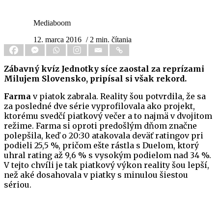
Mediaboom
12. marca 2016
/ 2 min. čítania
Zábavný kvíz Jednotky síce zaostal za reprízami
Milujem Slovensko, pripísal si však rekord.
Farma
v piatok zabrala. Reality šou potvrdila, že sa
za posledné dve série vyprofilovala ako projekt,
ktorému svedčí piatkový večer a to najmä v dvojitom
režime. Farma si oproti predošlým dňom značne
polepšila, keď o 20:30 atakovala deväť ratingov pri
podieli 25,5 %, pričom ešte rástla s Duelom, ktorý
uhral rating až 9,6 % s vysokým podielom nad 34 %.
V tejto chvíli je tak piatkový výkon reality šou lepší,
než aké dosahovala v piatky s minulou šiestou
sériou.