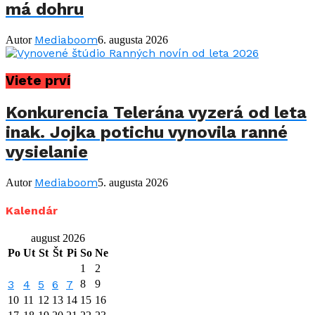
má dohru
Mediaboom
Autor
6. augusta 2026
Viete prví
Konkurencia Telerána vyzerá od leta
inak. Jojka potichu vynovila ranné
vysielanie
Mediaboom
Autor
5. augusta 2026
Kalendár
august 2026
Po
Ut
St
Št
Pi
So
Ne
1
2
3
4
5
6
7
8
9
10
11
12
13
14
15
16