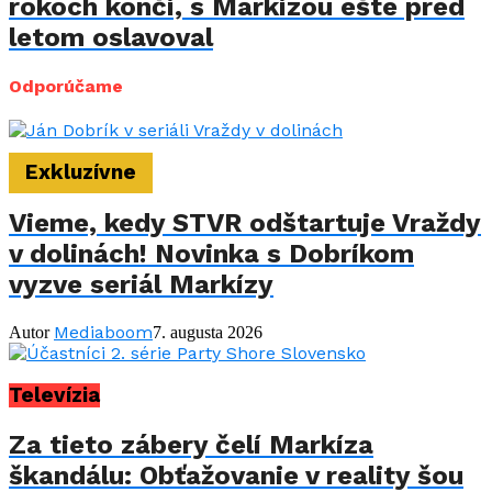
rokoch končí, s Markízou ešte pred
letom oslavoval
Odporúčame
Exkluzívne
Vieme, kedy STVR odštartuje Vraždy
v dolinách! Novinka s Dobríkom
vyzve seriál Markízy
Mediaboom
Autor
7. augusta 2026
Televízia
Za tieto zábery čelí Markíza
škandálu: Obťažovanie v reality šou