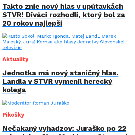
Takto znie nový hlas v upútavkách
STVR! Diváci rozhodli, ktorý bol za
20 rokov najlepší
Aktuality
Jednotka má nový staničný hlas.
Landla v STVR vymenil herecký
kolega
Pikošky
Nečakaný vyhadzov: Juraško po 22