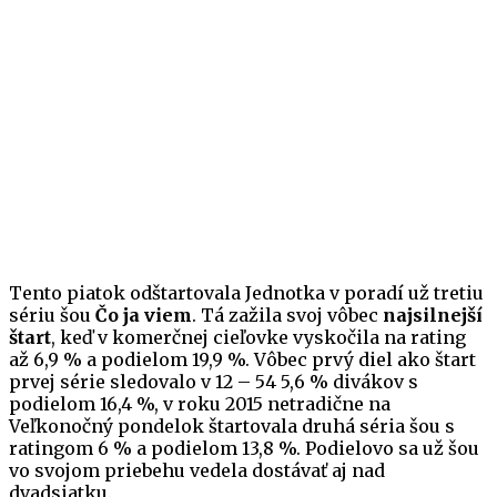
Tento piatok odštartovala Jednotka v poradí už tretiu
sériu šou
Čo ja viem
. Tá zažila svoj vôbec
najsilnejší
štart
, keď v komerčnej cieľovke vyskočila na rating
až 6,9 % a podielom 19,9 %. Vôbec prvý diel ako štart
prvej série sledovalo v 12 – 54 5,6 % divákov s
podielom 16,4 %, v roku 2015 netradične na
Veľkonočný pondelok štartovala druhá séria šou s
ratingom 6 % a podielom 13,8 %. Podielovo sa už šou
vo svojom priebehu vedela dostávať aj nad
dvadsiatku.