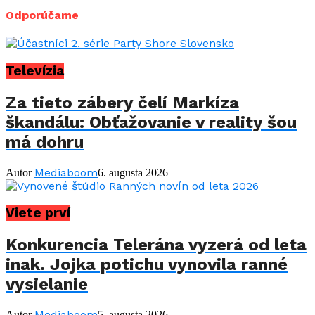
Odporúčame
Televízia
Za tieto zábery čelí Markíza
škandálu: Obťažovanie v reality šou
má dohru
Mediaboom
Autor
6. augusta 2026
Viete prví
Konkurencia Telerána vyzerá od leta
inak. Jojka potichu vynovila ranné
vysielanie
Mediaboom
Autor
5. augusta 2026