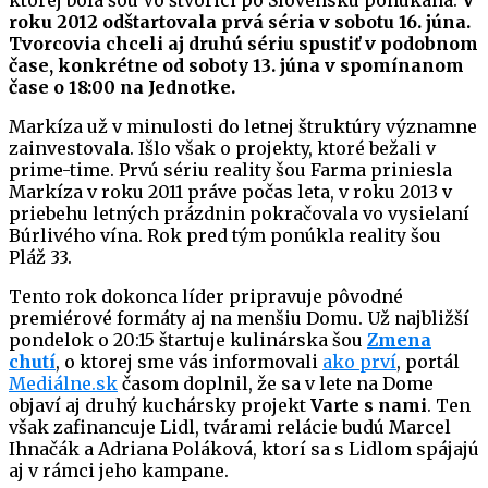
ktorej bola šou Vo štvorici po Slovensku ponúkaná.
V
roku 2012 odštartovala prvá séria v sobotu 16. júna.
Tvorcovia chceli aj druhú sériu spustiť v podobnom
čase, konkrétne od soboty 13. júna v spomínanom
čase o 18:00 na Jednotke.
Markíza už v minulosti do letnej štruktúry významne
zainvestovala. Išlo však o projekty, ktoré bežali v
prime-time. Prvú sériu reality šou Farma priniesla
Markíza v roku 2011 práve počas leta, v roku 2013 v
priebehu letných prázdnin pokračovala vo vysielaní
Búrlivého vína. Rok pred tým ponúkla reality šou
Pláž 33.
Tento rok dokonca líder pripravuje pôvodné
premiérové formáty aj na menšiu Domu. Už najbližší
pondelok o 20:15 štartuje kulinárska šou
Zmena
chutí
, o ktorej sme vás informovali
ako prví
, portál
Mediálne.sk
časom doplnil, že sa v lete na Dome
objaví aj druhý kuchársky projekt
Varte s nami
. Ten
však zafinancuje Lidl, tvárami relácie budú Marcel
Ihnačák a Adriana Poláková, ktorí sa s Lidlom spájajú
aj v rámci jeho kampane.