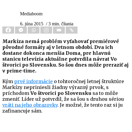
Mediaboom
6. júna 2015
/ 3 min. čítania
Markíza nemá problém vyťahovať premiérové
pôvodné formáty aj v letnom období. Dva ich
dostane dokonca menšia Doma, pre hlavnú
stanicu televízia aktuálne potvrdila návrat Vo
štvorici po Slovensku. So šou dnes môže preraziť aj
v prime-time.
Kým
prvé informácie
o tohtoročnej letnej štruktúre
Markízy nepriniesli žiadny výrazný prvok, s
príchodom
Vo štvorici po Slovensku
sa to môže
zmeniť. Líder už potvrdil, že sa šou s druhou sériou
vráti na jeho obrazovky
. Je možné, že tento raz si ju
zafinancuje sám.