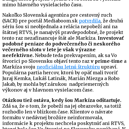
mimo hlavného vysielacieho času.
Nakoľko Slovenská agentúra pre cestovný ruch
(SACR) pre portál Mediaboom.sk
potvrdila
, že druhú
sériu šou si neobjednala a relácia nepobeží ani na
štátnej RTVS, je nanajvýš pravdepodobné, že projekt
tento raz nezafinancuje štát ale Markíza.
Investovať
podobné peniaze do podvečerného či neskorého
večerného slotu v lete je však výrazne
neefektívne.
Nebude teda prekvapením, ak sa Vo
štvorici po Slovensku objaví tento raz
v prime-time
a
Markíza svoju
neoficiálnu letnú štruktúru
upraví.
Populárna partia hercov, ktorú by opäť mali tvoriť
Juraj Kemka, Lukáš Latinák, Marián Miezga a Robo
Jakab, by mohla byť zárukou nadpriemerných
výkonov aj v hlavnom vysielacom čase.
Otázkou tiež ostáva, kedy šou Markíza odštartuje.
Zdá sa, že o tom, že pobeží na jej obrazovke, sa totiž
rozhodlo len v blízkom čase. Klientov o návrate
formátu v nedávnej brožúre neinformovala,
informácie k projektu nechcela poskytnúť ani RTVS,