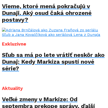
Vieme, ktoré mená pokračujú v
Dunaji. Aký osud čaká ohrozené
postavy?
Exkluzívne
Sľub sa má po lete vrátiť neskôr ako
Dunaj: Kedy Markíza spustí nové
série?
Aktuality
Veľké zmeny v Markíze: Od
septembra prekope správy, ďalší