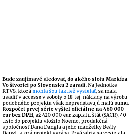
Bude zaujímavé sledovať, do akého slotu Markíza
Vo štvorici po Slovensku 2 zaradí.
Na Jednotke
RTVS, ktorá
mohla šou taktiež vysielať
, sa mala
usadiť v accesse v soboty o 18-tej, náklady na výrobu
podobného projektu však nepredstavujú malú sumu.
Rozpočet prvej série vyšiel oficiálne na 460 000
eur bez DPH
, až 420 000 eur zaplatil štát (SACR), 40-
tisíc do projektu vložilo Noemo, produkčná
spoločnosť Dana Dangla a jeho manželky Beáty
Dangl, ktorá projekt vyrába. Prvá séria sa vysielala