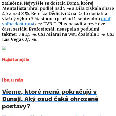
zatlačené. Najvyššie sa dostala Doma, ktorej
Mentalista
uhral podiel nad 5 % a
Dila
získala share
4,5 a nad 8 %. Repríza
Dědictví 2
na Dajto dosiahla
vlažný výkon 3 %, stanica je už od 1. septembra
opäť
voľne dostupná
cez DVB-T. Plus nasadila prvé dve
časti seriálu
Profesionál
, neuspela s podielmi
takmer 3 a 3,5 %.
CSI Miami
na Wau dosiahla 3 %,
CSI
Las Vegas
2,5 %.
Najčítanejšie
Iba u nás
Vieme, ktoré mená pokračujú v
Dunaji. Aký osud čaká ohrozené
postavy?