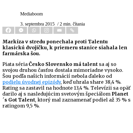
Mediaboom
3. septembra 2015
/ 2 min. čítania
Markíza v stredu ponechala proti Talentu
klasickú dvojičku, k priemeru stanice siahala len
farmárska šou.
Piata séria
Česko Slovensko má talent
sa aj so
svojou druhou časťou dostala mimoriadne vysoko.
Šou podľa našich informácií nebola ďaleko od
podielu úvodnej epizódy
, keď uhrala share 38,4 %.
Rating sa zastavil na hodnote 13,4 %. Televízii sa opäť
darilo aj s nasledujúcim svetovým špeciálom
Planet
´s Got Talent
, ktorý mal zaznamenať podiel až 35 % s
ratingom 9,5 %.