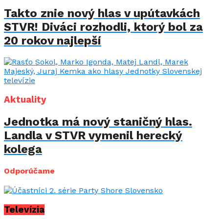
Takto znie nový hlas v upútavkách
STVR! Diváci rozhodli, ktorý bol za
20 rokov najlepší
Aktuality
Jednotka má nový staničný hlas.
Landla v STVR vymenil herecký
kolega
Odporúčame
Televízia