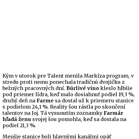
Kým v utorok pre Talent menila Markíza program, v
stredu proti nemu ponechala tradičnú dvojičku z
bežných pracovných dní.
Búrlivé víno
kleslo hlbšie
pod priemer lídra, keď malo dosiahnuť podiel 19,3 %,
druhý deň na
Farme
sa dostal už k priemeru stanice
s podielom 24,1 %. Reality šou rástla po skončení
talentov na Joj. Tá vysunutím zoznamky
Farmár
hľadá ženu
svojej šou pomohla, keď sa dostala na
podiel 21,3 %.
Menšie stanice boli hlavnými kanálmi opäť