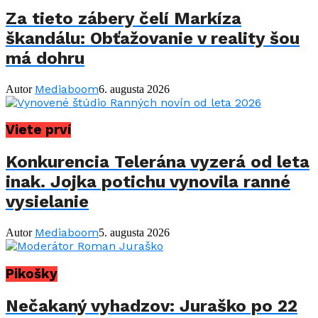
Za tieto zábery čelí Markíza
škandálu: Obťažovanie v reality šou
má dohru
Mediaboom
Autor
6. augusta 2026
Viete prví
Konkurencia Telerána vyzerá od leta
inak. Jojka potichu vynovila ranné
vysielanie
Mediaboom
Autor
5. augusta 2026
Pikošky
Nečakaný vyhadzov: Juraško po 22