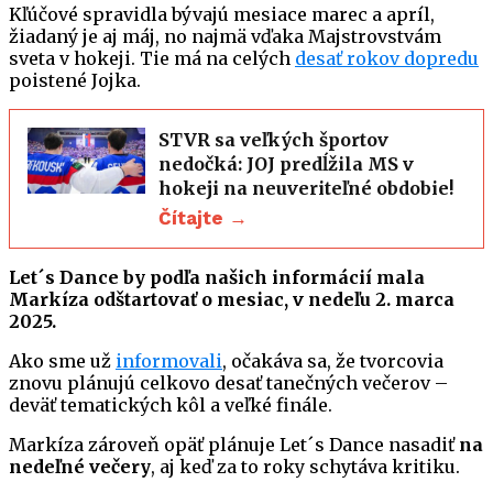
Kľúčové spravidla bývajú mesiace marec a apríl,
žiadaný je aj máj, no najmä vďaka Majstrovstvám
sveta v hokeji. Tie má na celých
desať rokov dopredu
poistené Jojka.
STVR sa veľkých športov
nedočká: JOJ predĺžila MS v
hokeji na neuveriteľné obdobie!
Čítajte →
Let´s Dance by podľa našich informácií mala
Markíza odštartovať o mesiac, v nedeľu 2. marca
2025.
Ako sme už
informovali
, očakáva sa, že tvorcovia
znovu plánujú celkovo desať tanečných večerov –
deväť tematických kôl a veľké finále.
Markíza zároveň opäť plánuje Let´s Dance nasadiť
na
nedeľné večery
, aj keď za to roky schytáva kritiku.