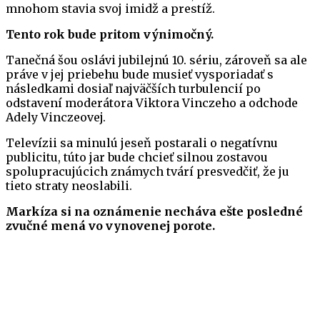
mnohom stavia svoj imidž a prestíž.
Tento rok bude pritom výnimočný.
Tanečná šou oslávi jubilejnú 10. sériu, zároveň sa ale
práve v jej priebehu bude musieť vysporiadať s
následkami dosiaľ najväčších turbulencií po
odstavení moderátora Viktora Vinczeho a odchode
Adely Vinczeovej.
Televízii sa minulú jeseň postarali o negatívnu
publicitu, túto jar bude chcieť silnou zostavou
spolupracujúcich známych tvárí presvedčiť, že ju
tieto straty neoslabili.
Markíza si na oznámenie
necháva ešte
posledné
zvučné mená vo vynovenej porote.