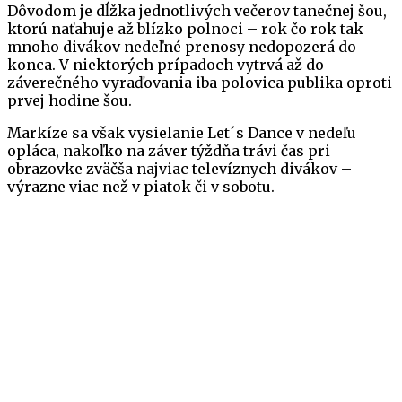
Dôvodom je dĺžka jednotlivých večerov tanečnej šou,
ktorú naťahuje až blízko polnoci – rok čo rok tak
mnoho divákov nedeľné prenosy nedopozerá do
konca. V niektorých prípadoch vytrvá až do
záverečného vyraďovania iba polovica publika oproti
prvej hodine šou.
Markíze sa však vysielanie Let´s Dance v nedeľu
opláca, nakoľko na záver týždňa trávi čas pri
obrazovke zväčša najviac televíznych divákov –
výrazne viac než v piatok či v sobotu.