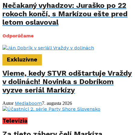
Nečakaný vyhadzov: Juraško po 22
rokoch končí, s Markízou ešte pred
letom oslavoval
Odporúčame
Exkluzívne
Vieme, kedy STVR odštartuje Vraždy
v dolinách! Novinka s Dobríkom
vyzve seriál Markízy
Mediaboom
Autor
7. augusta 2026
Televízia
Za tieto zábery čelí Markíza