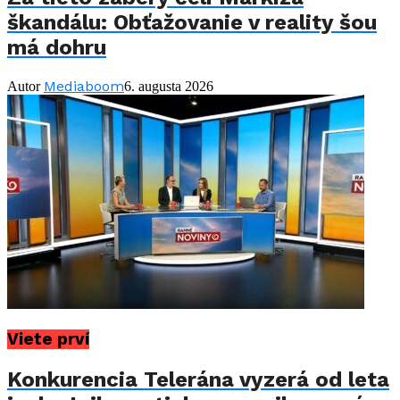
škandálu: Obťažovanie v reality šou
má dohru
Mediaboom
Autor
6. augusta 2026
Viete prví
Konkurencia Telerána vyzerá od leta