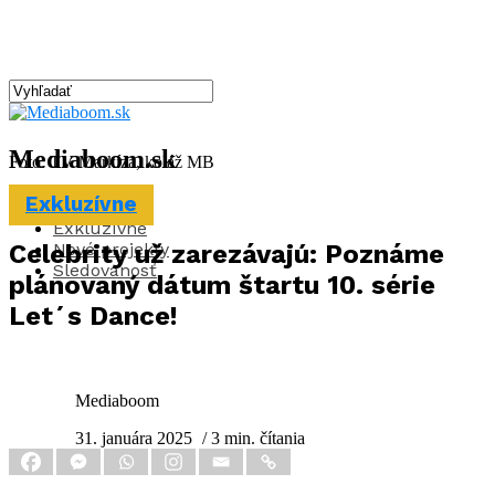
Mediaboom.sk
Foto: TV Markíza, koláž MB
Exkluzívne
Aktuality
Exkluzívne
Nové projekty
Celebrity už zarezávajú: Poznáme
Sledovanosť
plánovaný dátum štartu 10. série
Let´s Dance!
Mediaboom
31. januára 2025
/ 3 min. čítania