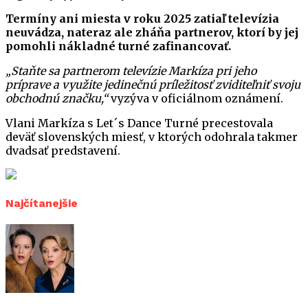
Termíny ani miesta v roku 2025 zatiaľ televízia
neuvádza, nateraz ale zháňa partnerov, ktorí by jej
pomohli nákladné turné zafinancovať.
„Staňte sa partnerom televízie Markíza pri jeho
príprave a využite jedinečnú príležitosť zviditeľniť svoju
obchodnú značku,“
vyzýva v oficiálnom oznámení.
Vlani Markíza s Let´s Dance Turné precestovala
deväť slovenských miesť, v ktorých odohrala takmer
dvadsať predstavení.
Najčítanejšie