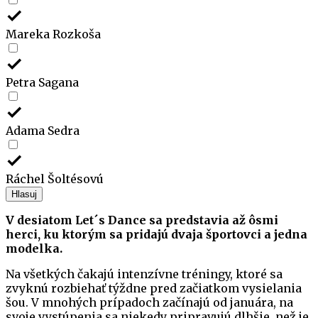
Mareka Rozkoša
Petra Sagana
Adama Sedra
Ráchel Šoltésovú
Hlasuj
V desiatom Let´s Dance sa predstavia až ôsmi
herci, ku ktorým sa pridajú dvaja športovci a jedna
modelka.
Na všetkých čakajú intenzívne tréningy, ktoré sa
zvyknú rozbiehať týždne pred začiatkom vysielania
šou. V mnohých prípadoch začínajú od januára, na
svoje vystúpenia sa niekedy pripravujú dlhšie, než je