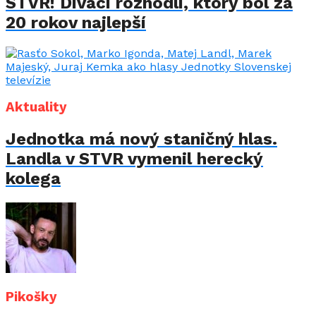
STVR! Diváci rozhodli, ktorý bol za
20 rokov najlepší
Aktuality
Jednotka má nový staničný hlas.
Landla v STVR vymenil herecký
kolega
Pikošky