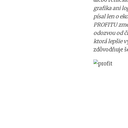
grafika ani lo
písal len o e
PROFITU zmeni
odozvou od čit
ktorá lepšie 
zdôvodňuje š