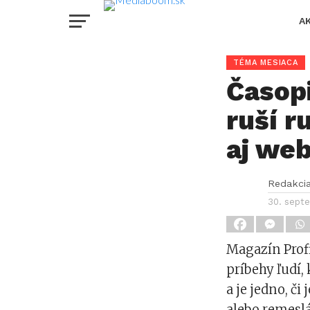
A
TÉMA MESIACA
Časopi
ruší r
aj we
Redakci
30. sept
Magazín Profi
príbehy ľudí, 
a je jedno, č
alebo remesl