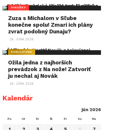
PIKOŠKY
Zuza s Michalom v Sľube
konečne spolu! Zmarí ich plány
zvrat podobný Dunaju?
26. JÚNA 2026
EXKLUZÍVNE
Ožila jedna z najhorších
prevádzok z Na nože! Zatvoriť
ju nechal aj Novák
26. JÚNA 2026
Kalendár
jún 2026
Po
Ut
St
Št
Pi
So
Ne
6
1
2
3
4
5
7