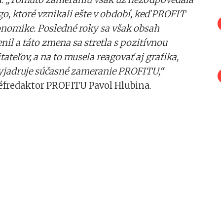
go, ktoré vznikali ešte v období, keď PROFIT
konomike. Posledné roky sa však obsah
l a táto zmena sa stretla s pozitívnou
ateľov, a na to musela reagovať aj grafika,
vyjadruje súčasné zameranie PROFITU,“
éfredaktor PROFITU Pavol Hlubina.