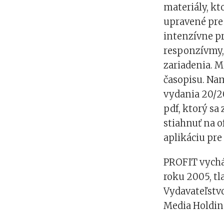
materiály, kt
upravené pre 
intenzívne p
responzívmy,
zariadenia. M
časopisu. Na
vydania 20/2
pdf, ktorý sa
stiahnuť na o
aplikáciu pre
PROFIT vychá
roku 2005, tl
Vydavateľstv
Media Holding