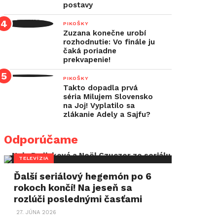
postavy
PIKOŠKY
Zuzana konečne urobí
rozhodnutie: Vo finále ju
čaká poriadne
prekvapenie!
PIKOŠKY
Takto dopadla prvá
séria Milujem Slovensko
na Joj! Vyplatilo sa
zlákanie Adely a Sajfu?
Odporúčame
TELEVÍZIA
Ďalší seriálový hegemón po 6
rokoch končí! Na jeseň sa
rozlúči poslednými časťami
27. JÚNA 2026