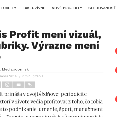
KTUALITY
EXKLUZÍVNE
NOVÉ PROJEKTY
SLEDOVANOSŤ
s Profit mení vizuál,
ubriky. Výrazne mení
b
a Mediaboom.sk
embra 2014
/ 2 min. čítania
t prináša v dvojtýždňovej periodicite
ktorí v živote vedia profitovať z toho, čo robia
i je to podnikanie, umenie, šport, manažment
á.
„Tomuto zameraniu však už nezodpovedala