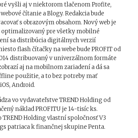
oré vyšli aj v niektorom tlačenom Profite,
webové čítanie a Blogy. Redakcia bude
racovať s obrazovým obsahom. Nový web je
 optimalizovaný pre všetky mobilné
ení sa distribúcia digitálnych verzií
miesto flash čítačky na webe bude PROFIT od
014 distribuovaný v univerzálnom formáte
 zobrazí aj na mobilnom zariadení a dá sa
ffline použitie, a to bez potreby mať
 iOS, Android.
dza vo vydavateľstve TREND Holding od
ačený náklad PROFITU je 14-tisíc ks.
o TREND Holding vlastní spoločnosť V3
s patriaca k finančnej skupine Penta.