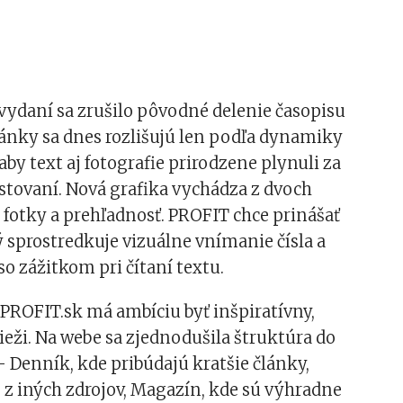
vydaní sa zrušilo pôvodné delenie časopisu
lánky sa dnes rozlišujú len podľa dynamiky
aby text aj fotografie prirodzene plynuli za
listovaní. Nová grafika vychádza z dvoch
 fotky a prehľadnosť. PROFIT chce prinášať
ý sprostredkuje vizuálne vnímanie čísla a
so zážitkom pri čítaní textu.
PROFIT.sk má ambíciu byť inšpiratívny,
eži. Na webe sa zjednodušila štruktúra do
— Denník, kde pribúdajú kratšie články,
 z iných zdrojov, Magazín, kde sú výhradne