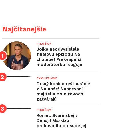
Najčítanejšie
PIKOŠKY
Jojka neodvysielala
finálovú epizódu Na
chalupe! Prekvapená
moderátorka reaguje
EXKLUZÍVNE
Drsný koniec reštaurácie
z Na nože! Nahnevaní
majitelia po 8 rokoch
zatvárajú
PIKOŠKY
Koniec Svarinskej v
Dunaji! Markíza
prehovorila o osude jej