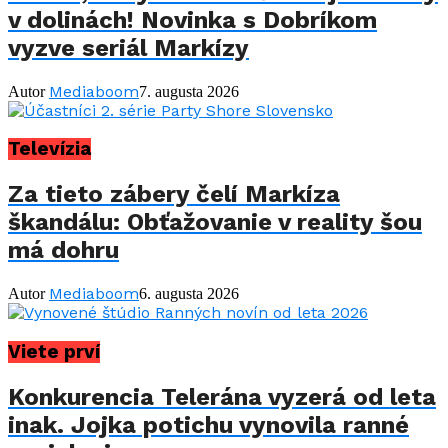
v dolinách! Novinka s Dobríkom
vyzve seriál Markízy
Mediaboom
Autor
7. augusta 2026
Televízia
Za tieto zábery čelí Markíza
škandálu: Obťažovanie v reality šou
má dohru
Mediaboom
Autor
6. augusta 2026
Viete prví
Konkurencia Telerána vyzerá od leta
inak. Jojka potichu vynovila ranné