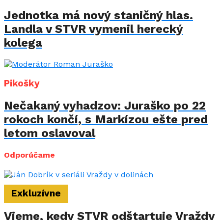
Jednotka má nový staničný hlas.
Landla v STVR vymenil herecký
kolega
Pikošky
Nečakaný vyhadzov: Juraško po 22
rokoch končí, s Markízou ešte pred
letom oslavoval
Odporúčame
Exkluzívne
Vieme, kedy STVR odštartuje Vraždy