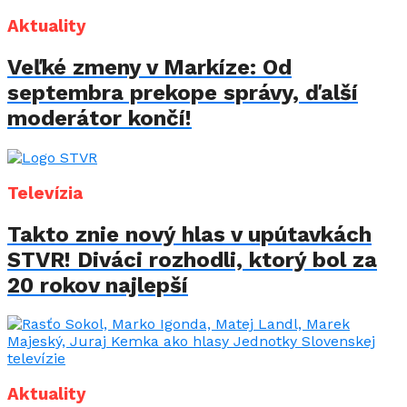
Aktuality
Veľké zmeny v Markíze: Od
septembra prekope správy, ďalší
moderátor končí!
Televízia
Takto znie nový hlas v upútavkách
STVR! Diváci rozhodli, ktorý bol za
20 rokov najlepší
Aktuality