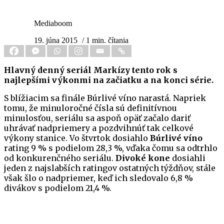
Mediaboom
19. júna 2015
/ 1 min. čítania
Hlavný denný seriál Markízy tento rok s
najlepšími výkonmi na začiatku a na konci série.
S blížiacim sa finále Búrlivé víno narastá. Napriek
tomu, že minuloročné čísla sú definitívnou
minulosťou, seriálu sa aspoň opäť začalo dariť
uhrávať nadpriemery a pozdvihnúť tak celkové
výkony stanice. Vo štvrtok dosiahlo
Búrlivé víno
rating 9 % s podielom 28,3 %, vďaka čomu sa odtrhlo
od konkurenčného seriálu.
Divoké kone
dosiahli
jeden z najslabších ratingov ostatných týždňov, stále
však šlo o nadpriemer, keď ich sledovalo 6,8 %
divákov s podielom 21,4 %.