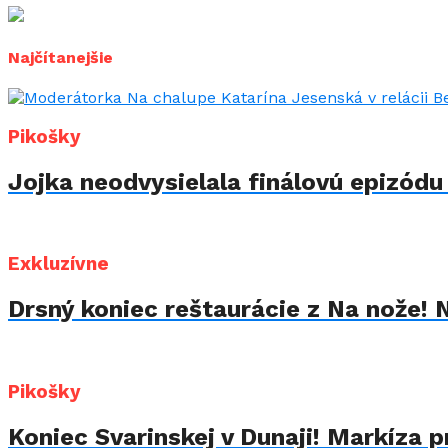
Najčítanejšie
Pikošky
Jojka neodvysielala finálovú epizód
Exkluzívne
Drsný koniec reštaurácie z Na nože! 
Pikošky
Koniec Svarinskej v Dunaji! Markíza p