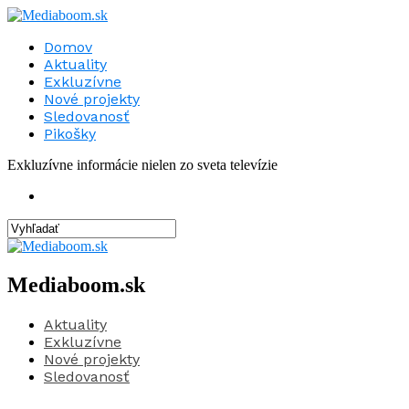
Domov
Aktuality
Exkluzívne
Nové projekty
Sledovanosť
Pikošky
Exkluzívne informácie nielen zo sveta televízie
Mediaboom.sk
Aktuality
Exkluzívne
Nové projekty
Sledovanosť