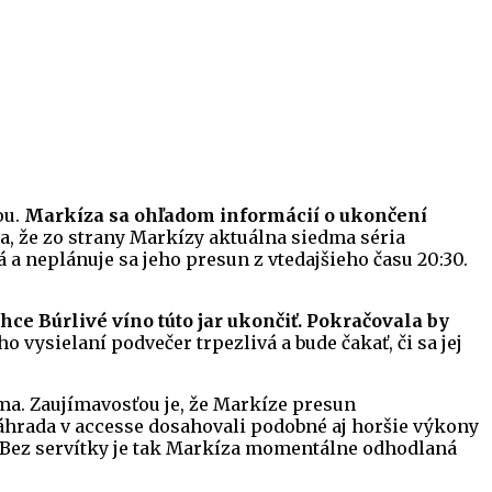
ou.
Markíza sa ohľadom informácií o ukončení
a, že zo strany Markízy aktuálna siedma séria
á a neplánuje sa jeho presun z vtedajšieho času 20:30.
ce Búrlivé víno túto jar ukončiť. Pokračovala by
ho vysielaní podvečer trpezlivá a bude čakať, či sa jej
ma. Zaujímavosťou je, že Markíze presun
hrada v accesse dosahovali podobné aj horšie výkony
s Bez servítky je tak Markíza momentálne odhodlaná