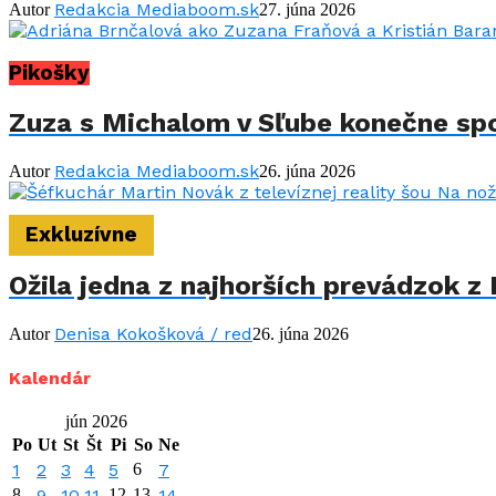
Redakcia Mediaboom.sk
Autor
27. júna 2026
Pikošky
Zuza s Michalom v Sľube konečne spo
Redakcia Mediaboom.sk
Autor
26. júna 2026
Exkluzívne
Ožila jedna z najhorších prevádzok z 
Denisa Kokošková / red
Autor
26. júna 2026
Kalendár
jún 2026
Po
Ut
St
Št
Pi
So
Ne
1
2
3
4
5
6
7
8
9
10
11
12
13
14