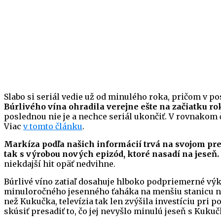
Slabo si seriál vedie už od minulého roka, pričom v
Búrlivého vína ohradila verejne ešte na začiatku ro
poslednou nie je a nechce seriál ukončiť. V rovnakom ča
Viac
v tomto článku
.
Markíza podľa našich informácií trvá na svojom pres
tak s výrobou nových epizód, ktoré nasadí na jeseň.
niekdajší hit opäť nedvihne.
Búrlivé víno zatiaľ dosahuje hlboko podpriemerné vý
minuloročného jesenného ťaháka na menšiu stanicu n
než Kukučka, televízia tak len zvýšila investíciu pr
skúsiť presadiť to, čo jej nevyšlo minulú jeseň s Kukuč