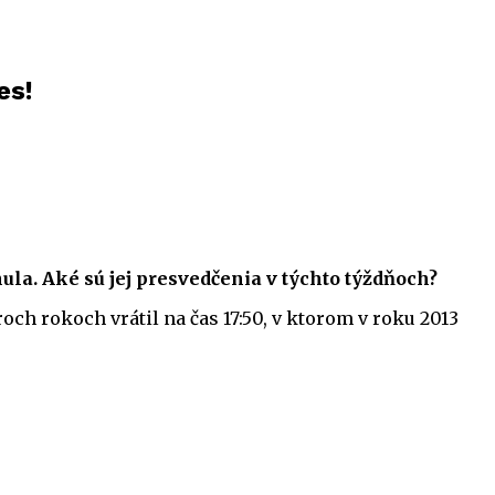
es!
la. Aké sú jej presvedčenia v týchto týždňoch?
troch rokoch vrátil na čas 17:50, v ktorom v roku 2013