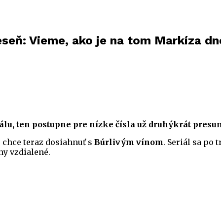
jeseň: Vieme, ako je na tom Markíza dn
u, ten postupne pre nízke čísla už druhýkrát presunu
 chce teraz dosiahnuť s
Búrlivým vínom
. Seriál sa po 
ny vzdialené.