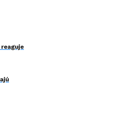
 reaguje
ajú