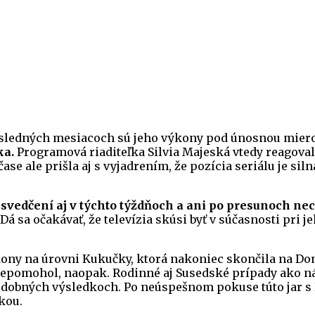
 posledných mesiacoch sú jeho výkony pod únosnou mier
ka.
Programová riaditeľka Silvia Majeská vtedy reagoval
se ale prišla aj s vyjadrením, že pozícia seriálu je siln
vedčení aj v týchto týždňoch a ani po presunoch nech
Dá sa očakávať, že televízia skúsi byť v súčasnosti pri je
kony na úrovni Kukučky, ktorá nakoniec skončila na Do
epomohol, naopak. Rodinné aj Susedské prípady ako ná
i podobných výsledkoch. Po neúspešnom pokuse túto jar 
kou.