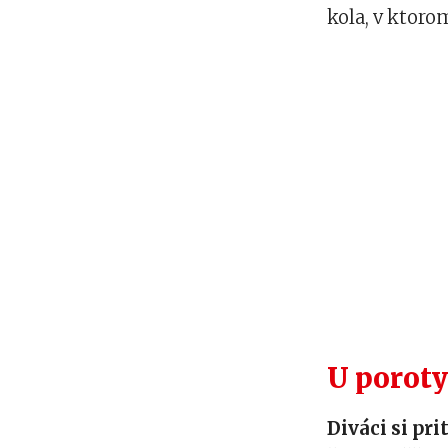
kola, v ktoro
U poroty
Diváci si pr