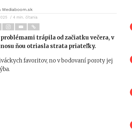
a Mediaboom.sk
 2025
/ 4 min. čítania
 problémami trápila od začiatku večera, v
nosu ňou otriasla strata priateľky.
iváckych favoritov, no v bodovaní poroty jej
ýba.