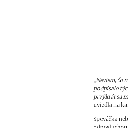
„Neviem, čo m
podpísalo týc
prvýkrát sa m
uviedla na k
Speváčka nebo
odposluchom 