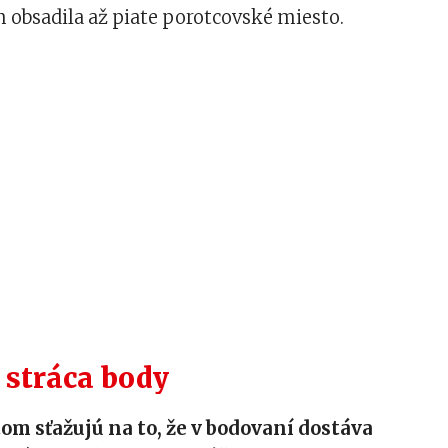
m obsadila až piate porotcovské miesto.
 stráca body
itom sťažujú na to, že v bodovaní dostáva