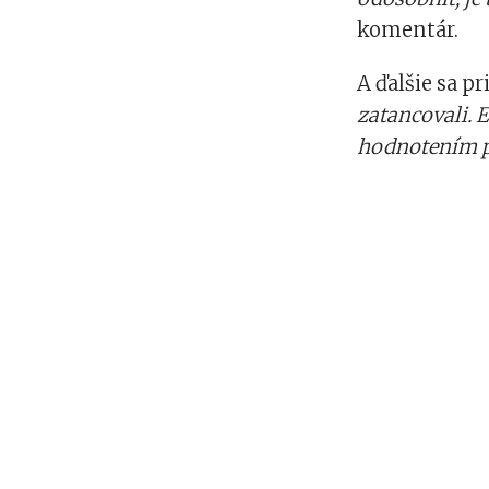
komentár.
A ďalšie sa pr
zatancovali. E
hodnotením po