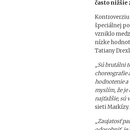
často nižšie 
Kontroverziu
špeciálnej p
vzniklo medzi
nízke hodnote
Tatiany Drexl
„Sú brutálni 
choreografie 
hodnotenie a 
myslím, že je
najťažšie, sú v
sieti Markízy.
„Zaujatosť pa
odosobniť, je