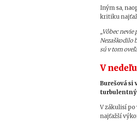
Iným sa, naop
kritiku najťaž
„Vôbec nevie p
Nezaškodilo b
sú v tom oveľa
V nedeľu
Burešová si 
turbulentný
V zákulisí po
najťažší výko