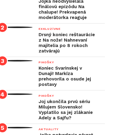
Jojka neodvysielala
finálovú epizódu Na
chalupe! Prekvapená
moderátorka reaguje
EXKLUZÍVNE
Drsný koniec reštaurácie
z Na nože! Nahnevaní
majitelia po 8 rokoch
zatvárajú
PIKOŠKY
Koniec Svarinskej v
Dunaji! Markíza
prehovorila o osude jej
postavy
PIKOŠKY
Joj ukončila prvú sériu
Milujem Slovensko!
Vyplatilo sa jej zlákanie
Adely a Sajfu?
AKTUALITY