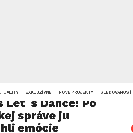
Zdroj: vysielanie TV Markíza, úprava MB
vá zažila najhorší
KTUALITY
EXKLUZÍVNE
NOVÉ PROJEKTY
SLEDOVANOSŤ
s Let´s Dance! Po
kej správe ju
hli emócie