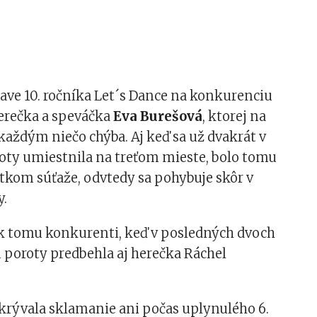
tave 10. ročníka Let´s Dance na konkurenciu
herečka a speváčka
Eva Burešová
, ktorej na
každým niečo chýba. Aj keď sa už dvakrát v
oty umiestnila na treťom mieste, bolo tomu
atkom súťaže, odvtedy sa pohybuje skôr v
y.
 k tomu konkurenti, keď v posledných dvoch
u poroty predbehla aj herečka Ráchel
krývala sklamanie ani počas uplynulého 6.