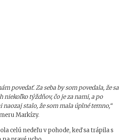
ám povedať. Za seba by som povedala, že sa
h niekoľko týždňov, čo je za nami, a po
i naozaj stalo, že som mala úplné temno,“
ameru Markízy.
la celú nedeľu v pohode, keď sa trápila s
na pravé ucho.