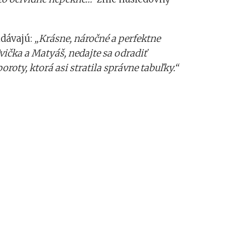
idávajú:
„Krásne, náročné a perfektne
vička a Matyáš, nedajte sa odradiť
roty, ktorá asi stratila správne tabuľky.“