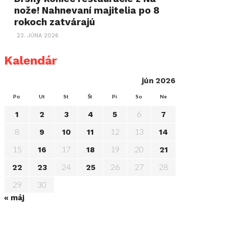
nože! Nahnevaní majitelia po 8
rokoch zatvárajú
23. JÚNA 2026
Kalendár
jún 2026
Po
Ut
St
Št
Pi
So
Ne
6
1
2
3
4
5
7
8
12
13
9
10
11
14
15
17
19
20
16
18
21
24
26
27
28
22
23
25
29
30
« máj