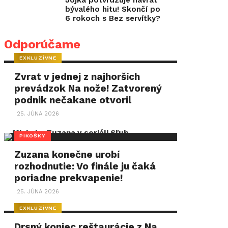
Jojka potvrdzuje návrat
bývalého hitu! Skončí po
6 rokoch s Bez servítky?
Odporúčame
EXKLUZÍVNE
Zvrat v jednej z najhorších
prevádzok Na nože! Zatvorený
podnik nečakane otvoril
25. JÚNA 2026
PIKOŠKY
Zuzana konečne urobí
rozhodnutie: Vo finále ju čaká
poriadne prekvapenie!
25. JÚNA 2026
EXKLUZÍVNE
Drsný koniec reštaurácie z Na