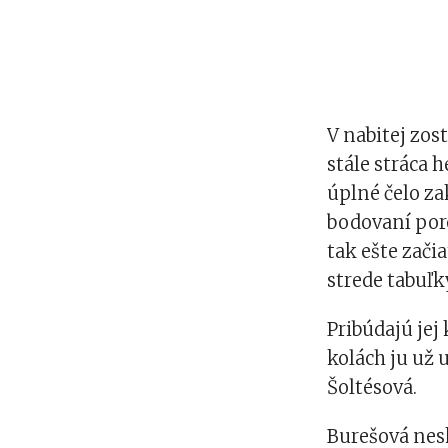
V nabitej zos
stále stráca 
úplné čelo za
bodovaní por
tak ešte zači
strede tabuľk
Pribúdajú jej
kolách ju už 
Šoltésová.
Burešová nes