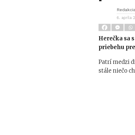
Redakci
6. apríla
Herečka sa s
priebehu pre
Patrí medzi d
stále niečo ch