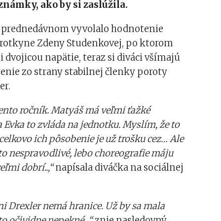
známky, ako by si zaslúžila.
 prednedávnom vyvolalo hodnotenie
orotkyne Zdeny Studenkovej, po ktorom
 dvojicou napätie, teraz si diváci všímajú
nie zo strany stabilnej členky poroty
er.
tento ročník. Matyáš má veľmi ťažké
a Evka to zvláda na jednotku. Myslím, že to
celkovo ich pôsobenie je už trošku cez… Ale
 to nespravodlivé, lebo choreografie máju
eľmi dobrí..,“
napísala diváčka na sociálnej
ni Drexler nemá hranice. Už by sa mala
 to očividne nepekné…“
znie nasledovný