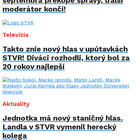
septembra prekope správy, ďalší
moderátor končí!
Televízia
Takto znie nový hlas v upútavkách
STVR! Diváci rozhodli, ktorý bol za
20 rokov najlepší
Aktuality
Jednotka má nový staničný hlas.
Landla v STVR vymenil herecký
kolega