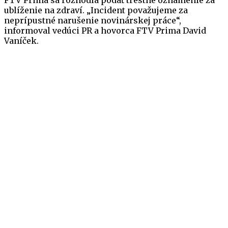
FTV Prima sa rozhodla podať trestné oznámenie za
ublíženie na zdraví. „Incident považujeme za
neprípustné narušenie novinárskej práce“,
informoval vedúci PR a hovorca FTV Prima David
Vaníček.