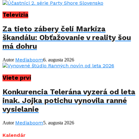
Televízia
Za tieto zábery čelí Markíza
škandálu: Obťažovanie v reality šou
má dohru
Mediaboom
Autor
6. augusta 2026
Viete prví
Konkurencia Telerána vyzerá od leta
inak. Jojka potichu vynovila ranné
vysielanie
Mediaboom
Autor
5. augusta 2026
Kalendár