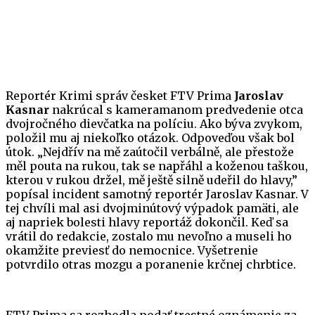
Reportér Krimi správ česket FTV Prima
Jaroslav
Kasnar
nakrúcal s kameramanom predvedenie otca
dvojročného dievčatka na políciu. Ako býva zvykom,
položil mu aj niekoľko otázok. Odpoveďou však bol
útok. „Nejdřív na mě zaútočil verbálně, ale přestože
měl pouta na rukou, tak se napřáhl a koženou taškou,
kterou v rukou držel, mě ještě silně udeřil do hlavy,”
popísal incident samotný reportér Jaroslav Kasnar. V
tej chvíli mal asi dvojminútový výpadok pamäti, ale
aj napriek bolesti hlavy reportáž dokončil. Keď sa
vrátil do redakcie, zostalo mu nevoľno a museli ho
okamžite previesť do nemocnice. Vyšetrenie
potvrdilo otras mozgu a poranenie krčnej chrbtice.