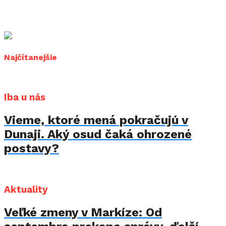
Najčítanejšie
Iba u nás
Vieme, ktoré mená pokračujú v
Dunaji. Aký osud čaká ohrozené
postavy?
Aktuality
Veľké zmeny v Markíze: Od