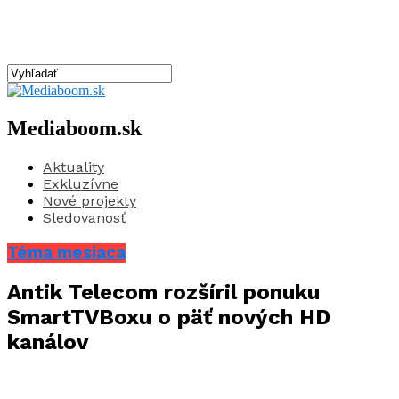
Mediaboom.sk
Aktuality
Exkluzívne
Nové projekty
Sledovanosť
Téma mesiaca
Antik Telecom rozšíril ponuku
SmartTVBoxu o päť nových HD
kanálov