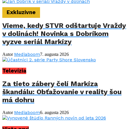
Exkluzívne
Vieme, kedy STVR odštartuje Vraždy
v dolinách! Novinka s Dobríkom
vyzve seriál Markízy
Mediaboom
Autor
7. augusta 2026
Televízia
Za tieto zábery čelí Markíza
škandálu: Obťažovanie v reality šou
má dohru
Mediaboom
Autor
6. augusta 2026