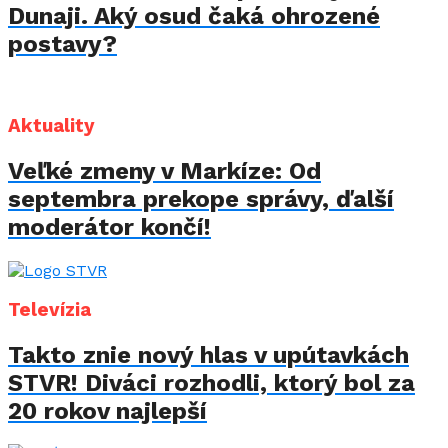
Dunaji. Aký osud čaká ohrozené
postavy?
Aktuality
Veľké zmeny v Markíze: Od
septembra prekope správy, ďalší
moderátor končí!
Televízia
Takto znie nový hlas v upútavkách
STVR! Diváci rozhodli, ktorý bol za
20 rokov najlepší