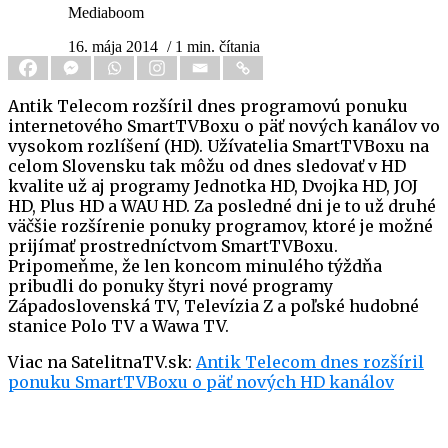
Mediaboom
16. mája 2014
/ 1 min. čítania
Antik Telecom rozšíril dnes programovú ponuku
internetového SmartTVBoxu o päť nových kanálov vo
vysokom rozlíšení (HD). Užívatelia SmartTVBoxu na
celom Slovensku tak môžu od dnes sledovať v HD
kvalite už aj programy Jednotka HD, Dvojka HD, JOJ
HD, Plus HD a WAU HD. Za posledné dni je to už druhé
väčšie rozšírenie ponuky programov, ktoré je možné
prijímať prostredníctvom SmartTVBoxu.
Pripomeňme, že len koncom minulého týždňa
pribudli do ponuky štyri nové programy
Západoslovenská TV, Televízia Z a poľské hudobné
stanice Polo TV a Wawa TV.
Viac na SatelitnaTV.sk:
Antik Telecom dnes rozšíril
ponuku SmartTVBoxu o päť nových HD kanálov